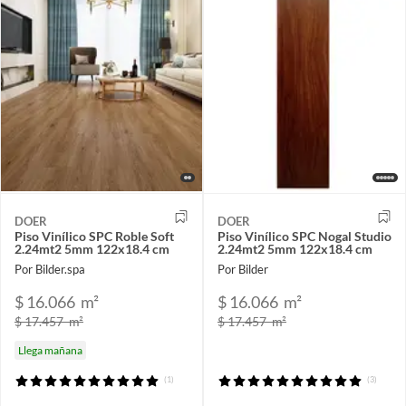
DOER
DOER
Piso Vinílico SPC Roble Soft
Piso Vinílico SPC Nogal Studio
2.24mt2 5mm 122x18.4 cm
2.24mt2 5mm 122x18.4 cm
Por Bilder.spa
Por Bilder
$ 16.066
m²
$ 16.066
m²
$ 17.457
m²
$ 17.457
m²
Llega mañana
(1)
(3)