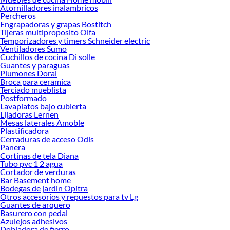
Encuentra una amplia variedad de productos de Pisos Vinílicos en Sodimac.
Atornilladores inalambricos
Encuentra todo lo necesario para tus proyectos de renovación y decoración.
Percheros
¡Visítanos y haz tus ideas realidad!
Engrapadoras y grapas Bostitch
Tijeras multiproposito Olfa
Temporizadores y timers Schneider electric
Ventiladores Sumo
Cuchillos de cocina Di solle
Guantes y paraguas
Plumones Doral
Broca para ceramica
Terciado mueblista
Postformado
Lavaplatos bajo cubierta
Lijadoras Lernen
Mesas laterales Amoble
Plastificadora
Cerraduras de acceso Odis
Panera
Cortinas de tela Diana
Tubo pvc 1 2 agua
Cortador de verduras
Bar Basement home
Bodegas de jardin Opitra
Otros accesorios y repuestos para tv Lg
Guantes de arquero
Basurero con pedal
Azulejos adhesivos
Dobladora de fierro