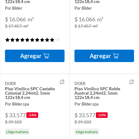
122x18.4 cm
122x18,4 cm
Por Bilder
Por Bilder
$ 16.066
m²
$ 16.066
m²
$ 17.457
m²
$ 17.457
m²
(7)
Agregar
Agregar
DOER
DOER
Piso Vinílico SPC Castaño
Piso Vinílico SPC Roble
Colonial 2,24mt2, 5mm
Austral 2,24mt2, 5mm
122x18,4 cm
122x18,4 cm
Por Bilder.spa
Por Bilder.spa
$ 33.577
$ 33.577
-14%
-14%
$ 39.103
$ 39.103
Llega mañana
Llega mañana