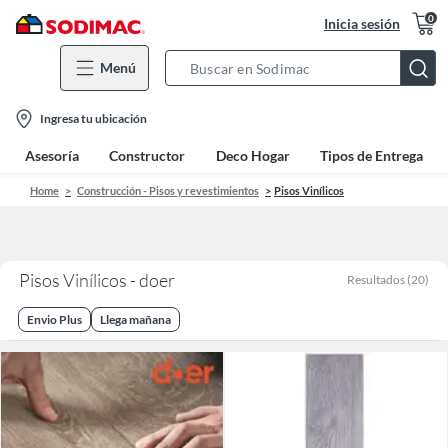
0
Inicia sesión
Menú
Search
Bar
location-
Ingresa tu ubicación
icon
Asesoría
Constructor
Deco Hogar
Tipos de Entrega
Home
Construcción - Pisos y revestimientos
Pisos Vinílicos
Pisos Vinílicos - doer
Resultados
(
20
)
Envio Plus
Llega mañana