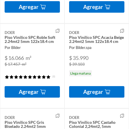
Agregar
Agregar
DOER
DOER
Piso Vinílico SPC Roble Soft
Piso Vinílico SPC Acacia Beige
2.24mt2 5mm 122x18.4 cm
2.24mt2 5mm 122x18.4 cm
Por Bilder
Por Bilder.spa
$ 16.066
m²
$ 35.990
$ 17.457
m²
$ 39.103
Llega mañana
(8)
Agregar
Agregar
DOER
DOER
Piso Vinílico SPC Gris
Piso Vinílico SPC Castaño
Biselado 2.24mt2 5mm
Colonial 2,24mt2, 5mm