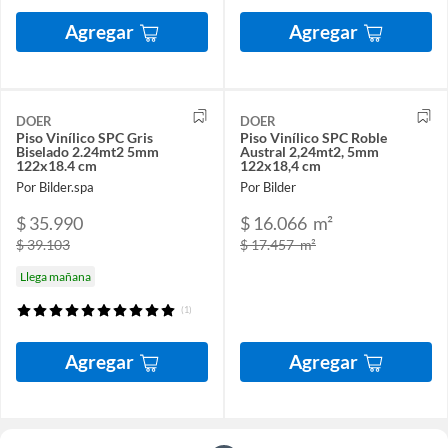
Agregar
Agregar
DOER
DOER
Piso Vinílico SPC Gris
Piso Vinílico SPC Roble
Biselado 2.24mt2 5mm
Austral 2,24mt2, 5mm
122x18.4 cm
122x18,4 cm
Por Bilder.spa
Por Bilder
$ 35.990
$ 16.066
m²
$ 39.103
$ 17.457
m²
Llega mañana
(1)
Agregar
Agregar