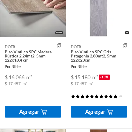
DOER
DOER
Piso Vinílico SPC Madera
Piso Vinílico SPC Gris
Rústica 2,24mt2, 5mm
Patagonia 2,80mt2, 5mm
122x18,4 cm
122x23cm
Por Bilder
Por Bilder
$ 16.066
m²
$ 15.180
m²
-13%
$ 17.457
m²
$ 17.457
m²
(8)
Agregar
Agregar