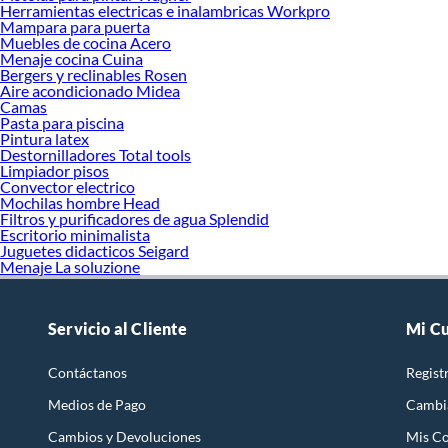
Herramientas electricas e inalambricas Workpro
Mampara para puerta
Muebles de cocina Acero
Menaje cocina Cuina
Bergers y reclinables Rosen
Aire acondicionado Midea
Camas
Pasta para piscina
Pintura latex
Destornilladores Total tools
Limpiador pisos
Convector electrico
Mochilas hombre Head
Filtros y purificadores de agua Splendid
Escritorio minimalista
Juguetes didacticos Seigard
Menaje La soluzione
Servicio al Cliente
Mi C
Contáctanos
Regist
Medios de Pago
Cambi
Cambios y Devoluciones
Mis C