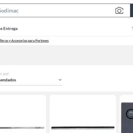
Search
Bar
de Entrega
leras y Accesorios para Portones
r por
:
endados