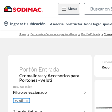
Menú
location-
Ingresa tu ubicación
Asesoría
Constructor
Deco Hogar
Tipos 
icon
Home
Ferretería - Cerraduras y quincallería
Portón Entrada
Cremal
Ordena
Recom
Portón Entrada
Cremalleras y Accesorios para
Portones - veloti
Resultados
(
5
)
Filtro seleccionado
veloti
Tipo de Entrega