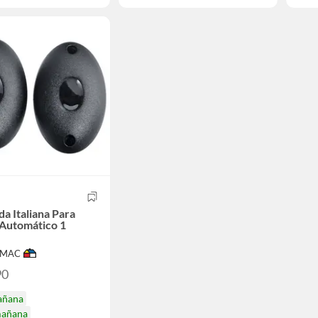
da Italiana Para
Automático 1
IMAC
90
añana
mañana