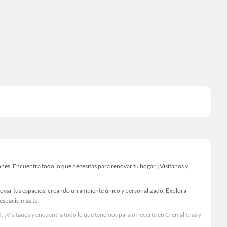
s. Encuentra todo lo que necesitas para renovar tu hogar. ¡Visítanos y
novar tus espacios, creando un ambiente único y personalizado. Explora
 espacio más tú.
. ¡Visítanos y encuentra todo lo que tenemos para ofrecerte en Cremalleras y