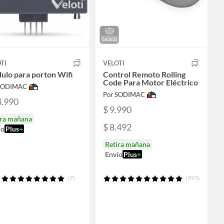
TI
VELOTI
ulo para porton Wifi
Control Remoto Rolling
Code Para Motor Eléctrico
 SODIMAC
Por SODIMAC
4.990
$ 9.990
ira mañana
$ 8.492
ío
Plus
+
Retira mañana
Envío
Plus
+
(7)
(595)