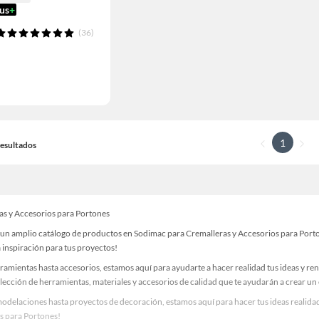
us
+
(36)
1
 Resultados
as y Accesorios para Portones
un amplio catálogo de productos en Sodimac para Cremalleras y Accesorios para Portone
 inspiración para tus proyectos!
ramientas hasta accesorios, estamos aquí para ayudarte a hacer realidad tus ideas y re
lección de herramientas, materiales y accesorios de calidad que te ayudarán a crear un
odelaciones hasta proyectos de decoración, estamos aquí para hacer tus ideas realidad
s para Portones!