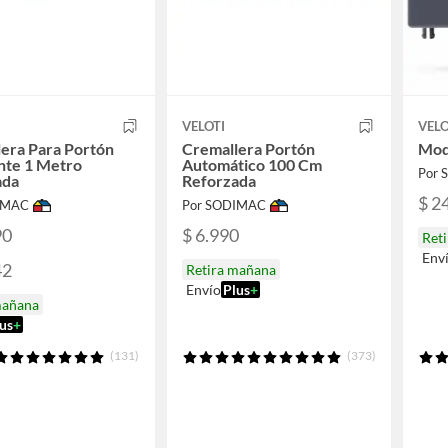
VELOTI
VELO
era Para Portón
Cremallera Portón
Mod
nte 1 Metro
Automático 100 Cm
Por
ada
Reforzada
$ 2
IMAC
Por SODIMAC
90
$ 6.990
Ret
Env
42
Retira mañana
Envío
Plus
+
mañana
us
+
(131)
(373)