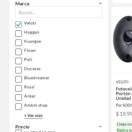
Marca
Veloti
Hoggan
Kuangye
Fixser
Poli
Ducasse
Bluedreamer
VELOTI
Rossi
Fotocel
Portón 
Acker
Unidad
Ambm shop
Por SOD
$ 19.9
+ Ver más
Llega m
Precio
Retira 