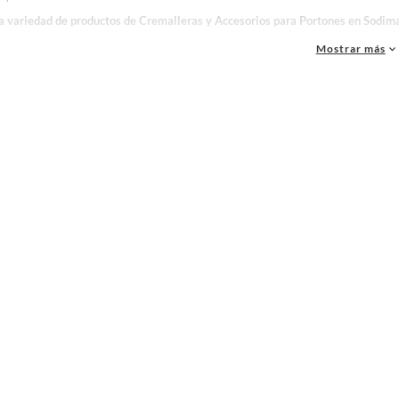
la variedad de productos de Cremalleras y Accesorios para Portones en Sodim
as, materiales y accesorios de calidad para tus proyectos y renovación de espacios. ¡
Mostrar más
 una amplia variedad de productos de Cremalleras y Accesorios para Portones en Sodi
. ¡Visítanos y haz tus ideas realidad!