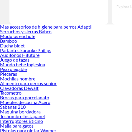
Explora 
Herramient
Encuentra
Mas accesorios de higiene para perros Adaptil
decoración
Serruchos y sierras Bahco
Modulos enchufe
Bamboo
Ducha bidet
Parlantes karaoke Philips
Audifonos Hifuture
Juego de tazas
Mundo bebe Inglesina
Piso plegable
Pieceras
Mochilas hombre
Alimento para perros senior
Clavadoras Dewalt
Tacometro
Brocas para porcelanato
Muebles de cocina Acero
Sabanas 210
Maquina bordadora
Techumbre Instapanel
Interruptores Bticino
Malla para gatos
Pistolas para pintar Wagner