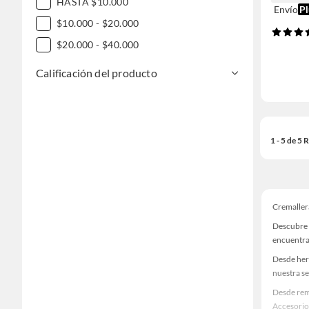
HASTA $10.000
Envío
Pl
$10.000 - $20.000
$20.000 - $40.000
Calificación del producto
1 - 5 de 5
Cremaller
Descubre 
encuentra
Desde her
nuestra se
Desde rem
Accesorio