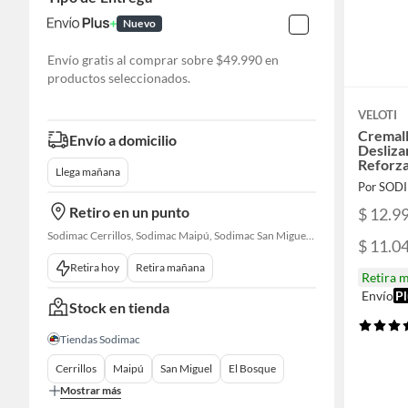
Nuevo
Envío gratis al comprar sobre $49.990 en
productos seleccionados.
VELOTI
Cremall
Envío a domicilio
Desliza
Reforz
Llega mañana
Por SOD
Retiro en un punto
$ 12.9
Sodimac Cerrillos, Sodimac Maipú, Sodimac San Miguel, Sodimac El Bosque, Sodimac San Bernardo, Constructor Cantagallo, Sodimac Talagante, Sodimac San Fernando
$ 11.0
Retira hoy
Retira mañana
Retira 
Envío
Pl
Stock en tienda
Tiendas Sodimac
Cerrillos
Maipú
San Miguel
El Bosque
Mostrar más