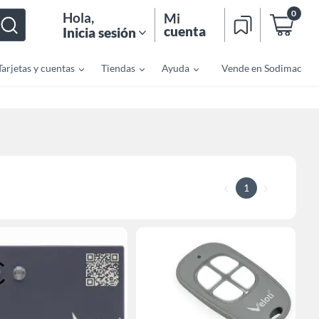
0
Hola
,
Mi
cuenta
Inicia sesión
Tarjetas y cuentas
Tiendas
Ayuda
Vende en Sodimac
1