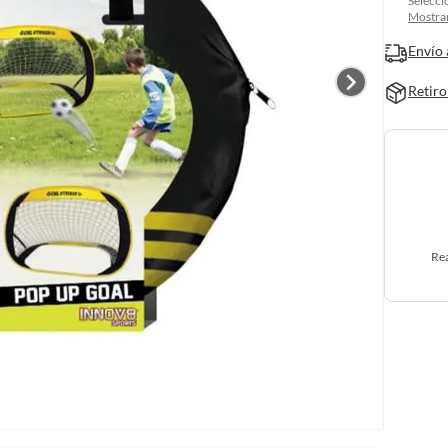
Selecci
Mostrar
Envío 
Retiro
Rea