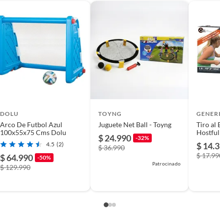
s
DOLU
TOYNG
GENER
Arco De Futbol Azul
Juguete Net Ball - Toyng
Tiro al 
as edades
100x55x75 Cms Dolu
Hostful
$ 24.990
-32%
4.5
(2)
$ 14.
$ 36.990
$ 17.99
$ 64.990
-50%
o
Patrocinado
$ 129.990