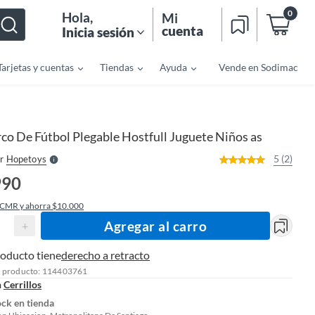
0
Hola
,
Mi
cuenta
Inicia sesión
Tarjetas y cuentas
Tiendas
Ayuda
Vende en Sodimac
o
f
n
I
r
e
co De Fútbol Plegable Hostfull Juguete Niños as
l
l
e
5 (2)
r
Hopetoys
S
990
 CMR y ahorra $10.000
Agregar al carro
+
roducto tiene
derecho a retracto
l producto: 114403761
n
Cerrillos
ock en tienda