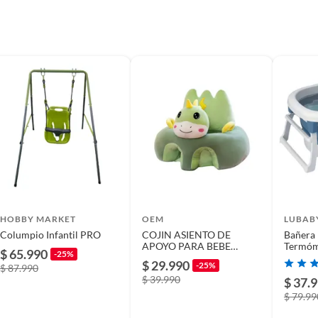
 78 cm x 78 cm.
s
HOBBY MARKET
OEM
LUBAB
Columpio Infantil PRO
COJIN ASIENTO DE
Bañera 
APOYO PARA BEBE
Termóm
$ 65.990
-25%
DINOSAURIO
Accesor
$ 29.990
-25%
$ 87.990
$ 39.990
$ 37.
$ 79.99