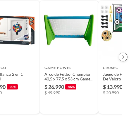
ICO
GAME POWER
CRUSEC
Blanco 2 en 1
Arco de Fútbol Champion
Juego de Futbol
l
40,5 x 77,5 x 53 cm Game
De Velcro Para
Power
Pelota
390
$ 26.990
$ 13.990
-20%
-46%
-3
0
$ 49.990
$ 20.990