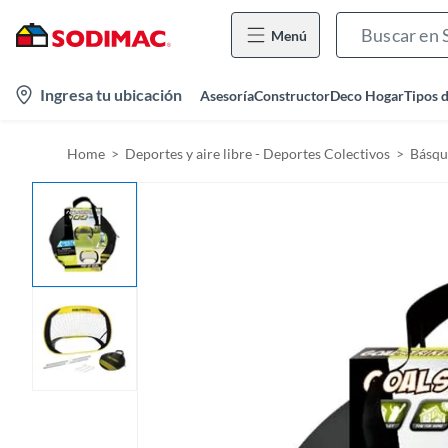
Menú
l
Ingresa tu ubicación
Asesoría
Constructor
Deco Hogar
Tipos 
o
c
Home
Deportes y aire libre - Deportes Colectivos
Básqu
a
t
i
o
n
-
i
c
o
n