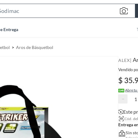
S
e
a
de Entrega
r
c
etbol
Aros de Básquetbol
h
B
Ar
|
ALEX
a
Vendido po
r
$ 35.
Abre tu
−
Este p
Cód. de
Entrega e
Sin st