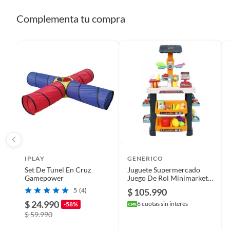
Peso del producto
1
Complementa tu compra
Dimensiones
110cm x
Garantía
3 mese
IPLAY
GENERICO
Set De Tunel En Cruz
Juguete Supermercado
Gamepower
Juego De Rol Minimarket
Para Niños multicolor
5
(4)
$ 105.990
$ 24.990
6
cuotas sin interés
-58%
$ 59.990