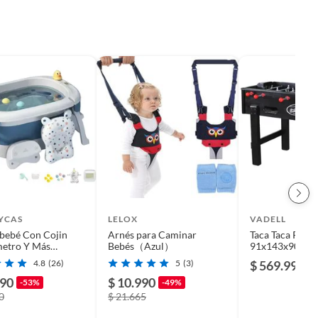
YCAS
LELOX
VADELL
bebé Con Cojin
Arnés para Caminar
Taca Taca Profe
etro Y Más
Bebés（Azul）
91x143x90 cm
ios Azul Lubabycas
4.8
(26)
5
(3)
$ 569.990
990
$ 10.990
-53%
-49%
0
$ 21.665