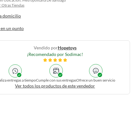
on Ubicacion, Metropolitana De Santiago
 Otras Tiendas
a domicilio
 en un punto
Vendido por
Hopetoys
¡Recomendado por Sodimac!
liza entregas a tiempo
Cumple con sus entregas
Ofrece un buen servicio
Ver todos los productos de este vendedor