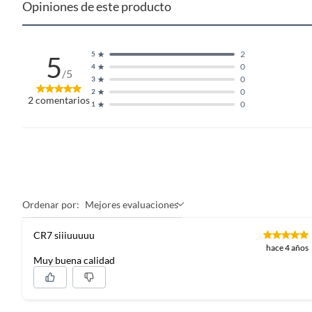
Opiniones de este producto
2
5
5
0
4
/5
0
3
0
2
2
comentarios
0
1
Ordenar por:
Mejores evaluaciones
CR7 siiiuuuuu
hace 4 años
Muy buena calidad