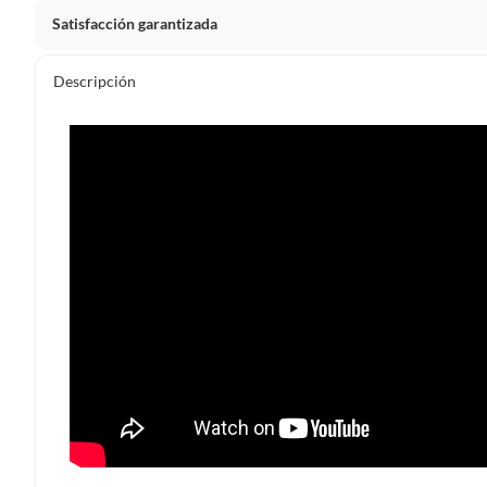
Satisfacción garantizada
Por ley, tienes hasta
10 días para devolver un producto
si
Descripción
Debe estar en perfecto estado, con todas sus etiquetas, sell
en cuenta que lo debes haber comprado por internet y que 
Productos que, por su naturaleza, no puedan ser devueltos, pu
Confeccionados a la medida.
De uso personal.
En sodimac.cl te damos
30 días desde que recibes el prod
etiquetas y sin uso, tal como te lo entregamos.
Productos digitales que se entregan a través de una desc
programas para el computador.
Productos a pedido o confeccionados a medida.
Productos que han sido informados como imperfectos, 
remanufacturados o con alguna deficiencia, que sean comprado
Alimentos, bebidas, medicamentos, suplementos alimenticios, v
Pinturas de un color a solicitud.