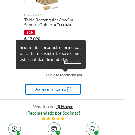
KUANGYE
Toldo Rectangular 3mx5m
Sombra Cubierta Terraza
Jardin Terraza
-62%
$
17.090
$
44.975
Según tu producto principal,
para tu proyecto te sugerimos
esta cantidad de unidades.
Entendido
1
unidad recomendada
Agregar al Carro
Vendido por
Bj Hogar
¡Recomendado por Sodimac!