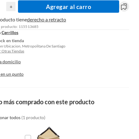
Agregar al carro
+
roducto tiene
derecho a retracto
l producto: 115513685
n
Cerrillos
ock en tienda
on Ubicacion, Metropolitana De Santiago
 Otras Tiendas
a domicilio
 en un punto
o más comprado con este producto
ionar todos
(1 producto)