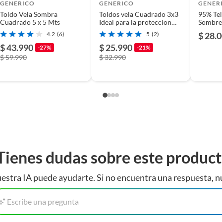
ble se enlaza rápido y fácil a los puntos de
GENERICO
GENERICO
GENER
Toldo Vela Sombra
Toldos vela Cuadrado 3x3
95% Te
da
Cuadrado 5 x 5 Mts
Ideal para la proteccion
Sombre
ed, jardín, patio trasero, terraza, parque y cualquier
UV
Ojales
4.2
(6)
5
(2)
$ 28.
$ 43.990
$ 25.990
do protección contra el calor solar.
-27%
-21%
$ 59.990
$ 32.990
 temperatura y la luz solar UV durante el verano.
la de sombra a su estructura con las cuerdas
atio.
Tienes dudas sobre este produc
estra IA puede ayudarte. Si no encuentra una respuesta, n
Escribe una pregunta