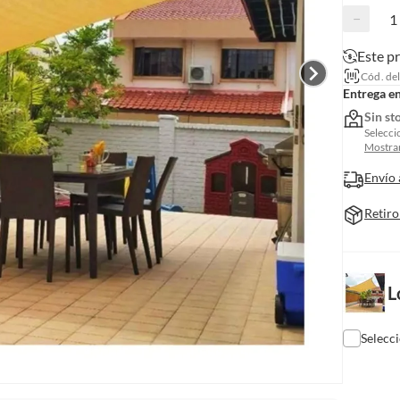
−
Este p
Cód. de
Entrega e
Sin st
Selecci
Mostrar
Envío 
Retiro
L
Selecc