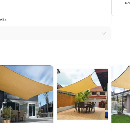
Rea
 Más
5
ca
ección Ambientes