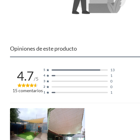
- Balcones.
- Estacionamientos.
- Decoraciones y mas.
Opiniones de este producto
13
5
4.7
1
4
/5
0
3
0
2
15
comentarios
1
1