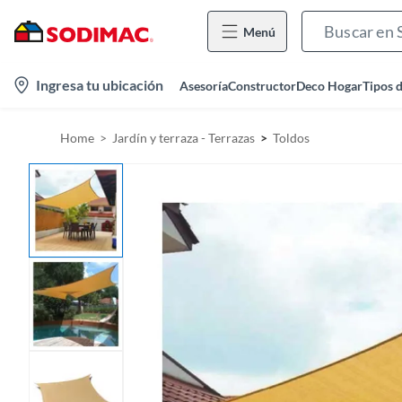
Menú
l
Ingresa tu ubicación
Asesoría
Constructor
Deco Hogar
Tipos 
o
c
Home
Jardín y terraza - Terrazas
Toldos
a
t
i
o
n
-
i
c
o
n