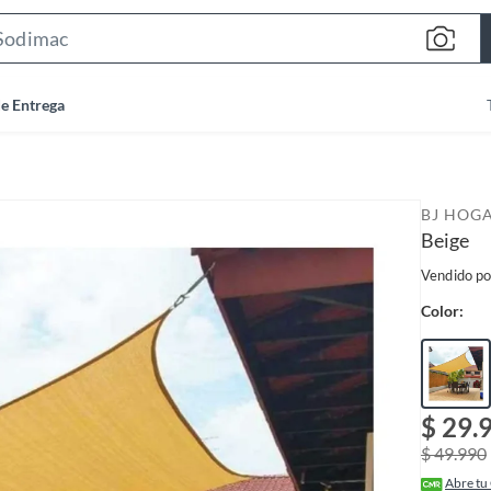
S
e
a
de Entrega
r
c
h
B
BJ HOG
a
Beige
r
Vendido po
Color:
$ 29.
$ 49.990
Abre tu