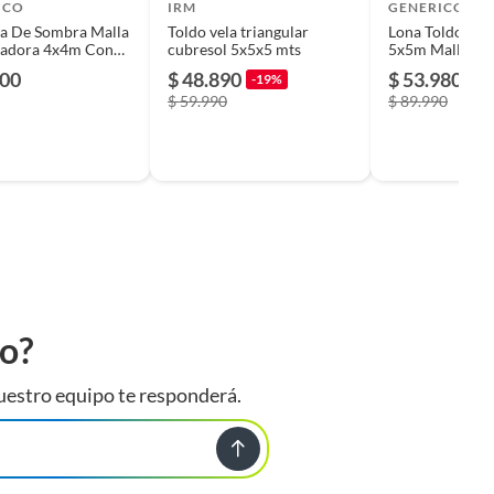
ICO
IRM
GENERICO
la De Sombra Malla
Toldo vela triangular
Lona Toldo Vel
adora 4x4m Con
cubresol 5x5x5 mts
5x5m Malla Hp
Rectangular
000
$ 48.890
$ 53.980
-19%
-4
$ 59.990
$ 89.990
to?
uestro equipo te responderá.