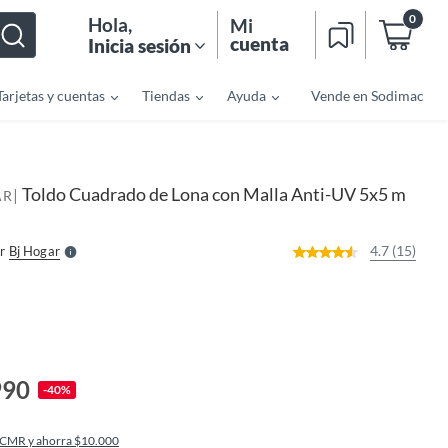
0
Hola
,
Mi
cuenta
Inicia sesión
Tarjetas y cuentas
Tiendas
Ayuda
Vende en Sodimac
o
f
n
I
Toldo Cuadrado de Lona con Malla Anti-UV 5x5 m
|
r
AR
e
l
l
e
4.7 (15)
r
Bj Hogar
S
990
-40%
 CMR y ahorra $10.000