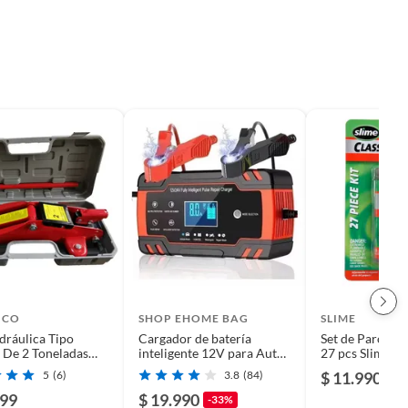
ICO
SHOP EHOME BAG
SLIME
dráulica Tipo
Cargador de batería
Set de Parches
 De 2 Toneladas
inteligente 12V para Auto
27 pcs Slime
leta
Moto
5
(6)
3.8
(84)
$ 11.990
999
$ 19.990
-33%