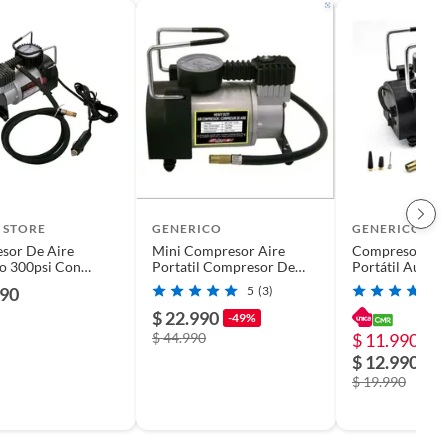
 STORE
GENERICO
GENERICO
sor De Aire
Mini Compresor Aire
Compresor Aire
o 300psi Con
Portatil Compresor De
Portátil Autom
ores - Ps
Aire Auto 12v Neum
100psi
390
5
(3)
$ 22.990
-49%
$ 44.990
$ 11.990
-4
$ 12.990
$ 19.990