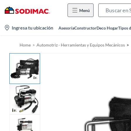
Menú
l
Ingresa tu ubicación
Asesoría
Constructor
Deco Hogar
Tipos 
o
c
Home
Automotriz - Herramientas y Equipos Mecánicos
a
t
i
o
n
-
i
c
o
n