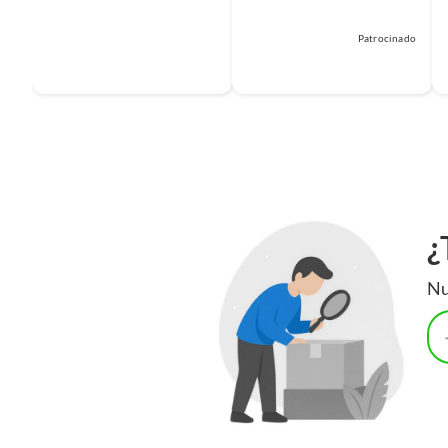
Patrocinado
¿
Nu