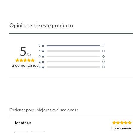
Opiniones de este producto
2
5
5
0
4
/5
0
3
0
2
2
comentarios
0
1
Ordenar por:
Mejores evaluaciones
Jonathan
hace 2 meses