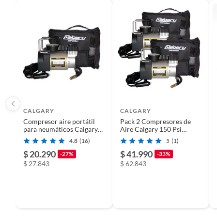
País de origen
China
Plantas.
De uso personal.
Condicion del producto
Nuevo
Detalle de la garantía
6 mese
Modelo
HD-02
CALGARY
CALGARY
Compresor aire portátil
Pack 2 Compresores de
Alto
20
para neumáticos Calgary
Aire Calgary 150 Psi
150psi 12v
Adaptador 12v
4.8
(16)
5
(1)
$ 20.290
$ 41.990
-27%
-33%
Ancho
25
$ 27.843
$ 62.843
Incluye
Compres