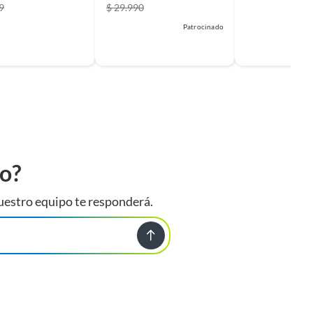
9
$ 29.990
Patrocinado
to?
uestro equipo te responderá.