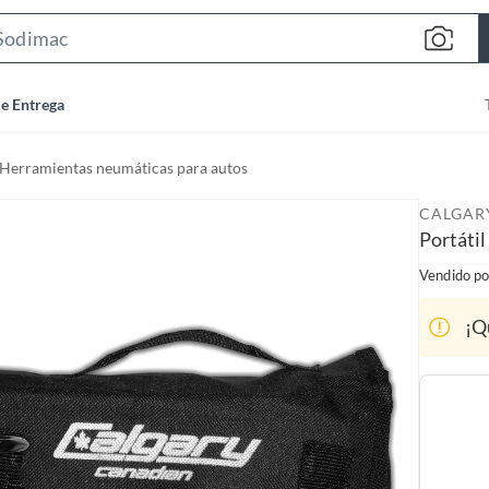
S
e
a
de Entrega
r
c
Herramientas neumáticas para autos
h
B
CALGAR
a
Portátil
r
Vendido po
¡Q