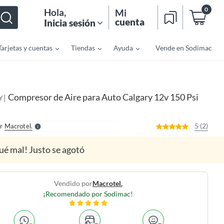
0
Hola
,
Mi
cuenta
Inicia sesión
Tarjetas y cuentas
Tiendas
Ayuda
Vende en Sodimac
o
f
n
I
Compresor de Aire para Auto Calgary 12v 150 Psi
|
Y
r
e
l
l
e
5 (2)
r
Macrotel.
S
ué mal! Justo se agotó
Vendido por
Macrotel.
¡Recomendado por Sodimac!