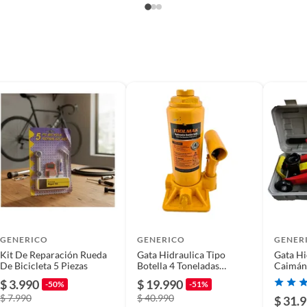
sores
s
GENERICO
GENERICO
GENER
Kit De Reparación Rueda
Gata Hidraulica Tipo
Gata Hi
De Bicicleta 5 Piezas
Botella 4 Toneladas
Caimán
Tmk19597
Con Ma
$ 3.990
$ 19.990
-50%
-51%
$ 7.990
$ 40.990
$ 31.