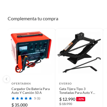
Largo
15
Tipo automotriz
Compre
Complementa tu compra
Potencia
15A
Garantía
6 mese
OFERTABKN
EVERSO
Cargador De Batería Para
Gata Tijera Tipo 3
Auto Y Camión 50 A
Toneladas Para Auto Y
Camioneta Portátil
5
(1)
$ 12.990
-32%
$ 18.990
$ 35.000