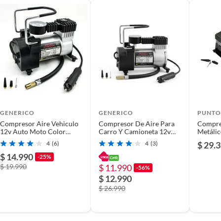
s
3
GENERICO
GENERICO
PUNTO
Compresor Aire Vehiculo
Compresor De Aire Para
Compre
12v Auto Moto Color
Carro Y Camioneta 12v
Metálic
Plateado
Inflador Neumaticos
Adaptad
4
(6)
4
(3)
$ 29.
Portatil Metalico Pro
FIGOIMPORT
$ 14.990
-25%
$ 19.990
$ 11.990
-56%
$ 12.990
$ 26.990
or De Aire Calgary 150 Psi Para Vehículos