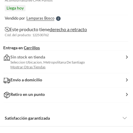
e
Acumula hasta
86
CMR Puntos
l
Llega hoy
l
e
Vendido por
Lamparas Bosco
S
Este producto tiene
derecho a retracto
Cód. del producto: 122500762
Entrega en
Cerrillos
Sin stock en tienda
Seleccion Ubicacion, Metropolitana De Santiago
Mostrar Otras Tiendas
Envío a domicilio
Retiro en un punto
Satisfacción garantizada
Por ley, tienes hasta
10 días para devolver un producto
si te arrepientes