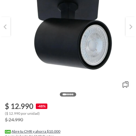
$ 12.990
-48%
o
($ 12.990 por unidad)
f
$ 24.990
n
I
r
Abre tu CMR y ahorra $10.000