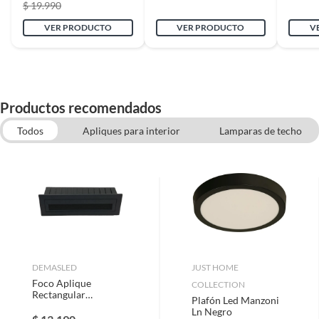
$ 19.990
Largo del cable
10cm
VER PRODUCTO
VER PRODUCTO
V
Voltaje
220v
Productos recomendados
Cantidad de
1
ampolletas/tubos
Todos
Apliques para interior
Lamparas de techo
Paneles sobrepuestos
Plafones
Ampolletas
Compatibilidad
Universal
Tipo
Apliqués Focos y Plafones
DEMASLED
JUST HOME
Foco Aplique
COLLECTION
Rectangular
Plafón Led Manzoni
Embutido Muro
Ln Negro
Pared Luz Neutra 6w