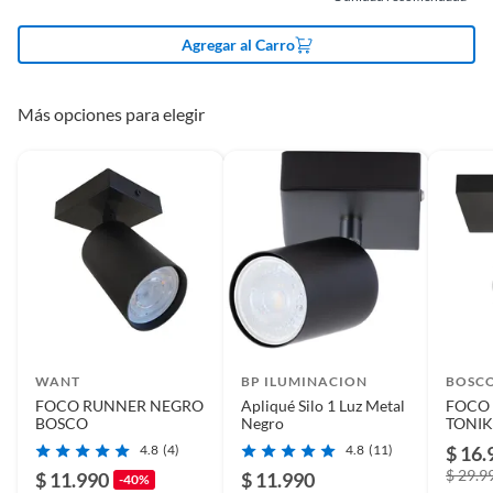
Tipo Aplique
Apliques para interior
Agregar al Carro
Color de luz
Otra
Más opciones para elegir
Potencia máxima
60W
Diámetro
6cm
Rosca
GU10
WANT
BP ILUMINACION
BOSC
Alto
11.5
FOCO RUNNER NEGRO
Apliqué Silo 1 Luz Metal
FOCO
BOSCO
Negro
TONIK
4.8
(4)
4.8
(11)
$ 16.
Color
negro
$ 29.9
$ 11.990
$ 11.990
-40%