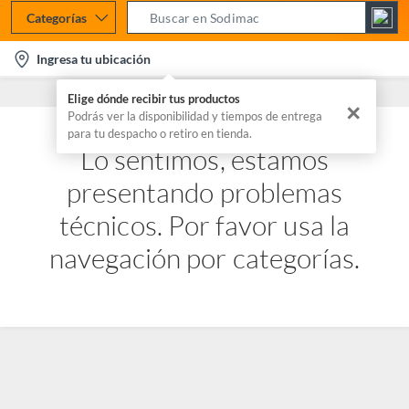
Categorías
S
e
l
Ingresa tu ubicación
a
o
r
Elige dónde recibir tus productos
c
✕
c
Podrás ver la disponibilidad y tiempos de entrega
a
para tu despacho o retiro en tienda.
h
t
Lo sentimos, estamos
B
i
a
presentando problemas
o
r
n
técnicos. Por favor usa la
-
navegación por categorías.
i
c
o
n