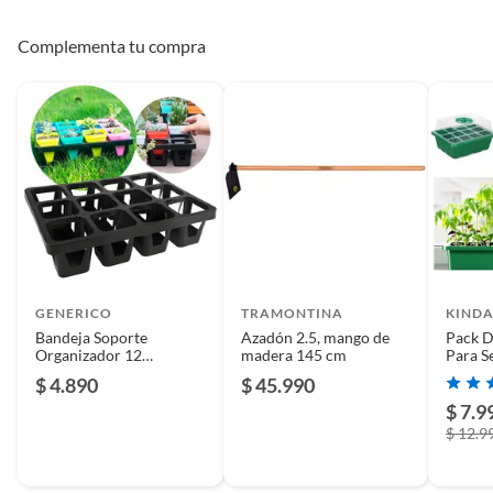
Complementa tu compra
GENERICO
TRAMONTINA
KINDA
Bandeja Soporte
Azadón 2.5, mango de
Pack D
Organizador 12
madera 145 cm
Para S
Cavidades Para Macetas
Domést
$ 4.890
$ 45.990
$ 7.9
$ 12.9