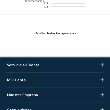
0
comentarios
2
1
Ocultar todas las opiniones
Servicio al Cliente
Mi Cuenta
Contáctanos
Medios de Pago
Nuestra Empresa
Registrate
Cambios y Devoluciones
Cambiar Contraseña
Tiendas y horarios
Comunidades
Sobre Nosotros