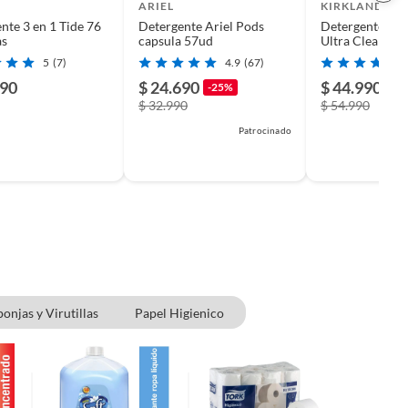
ARIEL
KIRKLAND
nte 3 en 1 Tide 76
Detergente Ariel Pods
Detergente en 
as
capsula 57ud
Ultra Clean Kir
Kiosclub
5
(7)
4.9
(67)
990
$ 24.690
$ 44.990
-25%
-1
$ 32.990
$ 54.990
Patrocinado
onjas y Virutillas
Papel Higienico