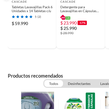
Productos que han sido informados como imperfectos, 
CASCADE
CASCADE
remanufacturados o con alguna deficiencia, que sean comprado
Tabletas Lavavajillas Pack 6
Detergente para
Unidades x 14 Tabletas c/u
Lavavajillas en Cápsulas
Alimentos, bebidas, medicamentos, suplementos alimenticios, v
Cascade Platinum
5
(2)
Pinturas de un color a solicitud.
ActionPacs Fresh Scent 34
$ 23.990
un
$ 59.990
-17%
Plantas.
$ 25.990
De uso personal.
$ 28.990
Productos recomendados
Todos
Desinfectantes
Lavalo