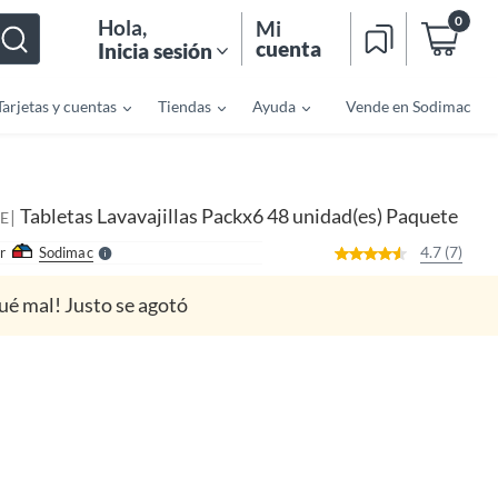
0
Hola
,
Mi
cuenta
Inicia sesión
Tarjetas y cuentas
Tiendas
Ayuda
Vende en Sodimac
o
f
n
I
r
e
Tabletas Lavavajillas Packx6 48 unidad(es) Paquete
|
l
E
l
e
4.7 (7)
r
Sodimac
S
ué mal! Justo se agotó