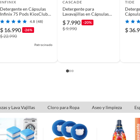
usados, reparados, abiertos, de segunda selección,
INFINIX
CASCADE
TIDE
s en esa condición a un precio reducido.
Detergente en Cápsulas
Detergente para
Deterge
Infinix 75 Pods KiosClub
Lavavajillas en Cápsulas
Cápsul
itaminas, entre otros análogos.
Kiosclub
Cascade Platinum
4.8
(48)
$ 7.990
-20%
ActionPacs Fresh Scent 12
$ 9.990
un
$ 16.990
$ 36.
-26%
$ 22.990
Patrocinado
zas y Lava Vajillas
Cloro para Ropa
Aseo y limpieza
Esp