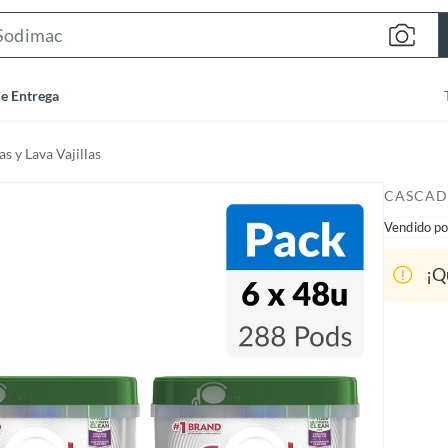
S
e
a
de Entrega
r
c
as y Lava Vajillas
h
B
CASCAD
a
Vendido po
r
¡Q