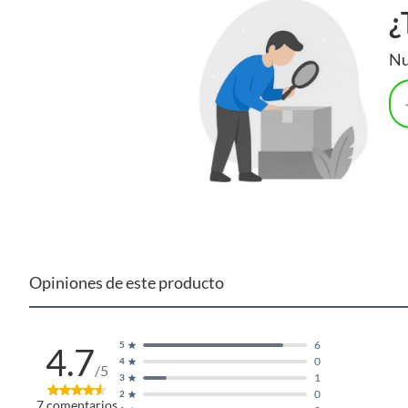
¿
Nu
Opiniones de este producto
6
5
4.7
0
4
/5
1
3
0
2
7
comentarios