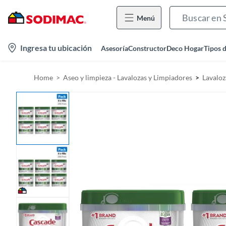
Menú
l
Ingresa tu ubicación
Asesoría
Constructor
Deco Hogar
Tipos 
o
c
Home
Aseo y limpieza - Lavalozas y Limpiadores
Lavaloz
a
t
i
o
n
-
i
c
o
n