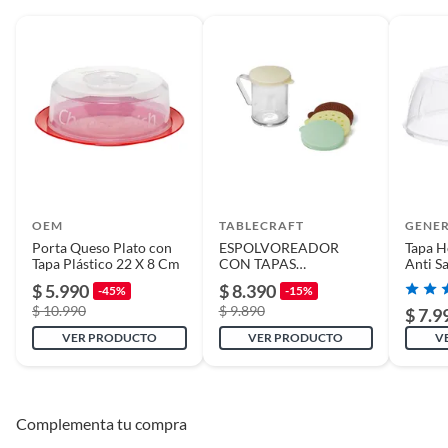
OEM
TABLECRAFT
GENE
Porta Queso Plato con
ESPOLVOREADOR
Tapa H
Tapa Plástico 22 X 8 Cm
CON TAPAS
Anti S
INTERCAMBIABLES
Termi
$ 5.990
$ 8.390
-45%
-15%
TABLECRAFT
$ 10.990
$ 9.890
$ 7.9
VER PRODUCTO
VER PRODUCTO
V
Complementa tu compra