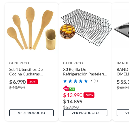
GENERICO
GENERICO
IMAH
Set 4 Utensilios De
X3 Rejilla De
BANDE
Cocina Cucharas
Refrigeración Pastelería
OMEL
Madera
Cocina Rejilla Horno
IMAH
$ 6.990
5
(1)
$ 55.
-50%
41c
$ 13.990
$ 65.8
$ 13.990
-53%
$ 14.899
$ 29.990
VER PRODUCTO
VER PRODUCTO
V