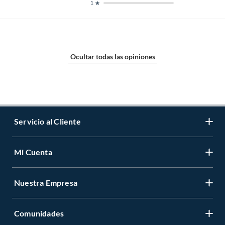
1
Ocultar todas las opiniones
Servicio al Cliente
Mi Cuenta
Contáctanos
Medios de Pago
Nuestra Empresa
Registrate
Cambios y Devoluciones
Cambiar Contraseña
Tiendas y horarios
Comunidades
Sobre Nosotros
Mis Compras