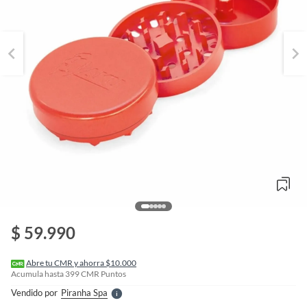
o
f
n
$ 59.990
I
r
e
l
Abre tu CMR y ahorra $10.000
l
Acumula hasta
399
CMR Puntos
e
Vendido por
Piranha Spa
S