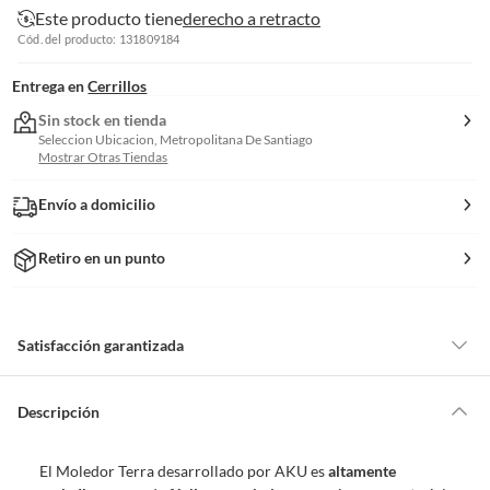
Este producto tiene
derecho a retracto
Cód. del producto: 131809184
Entrega en
Cerrillos
Sin stock en tienda
Seleccion Ubicacion, Metropolitana De Santiago
Mostrar Otras Tiendas
Envío a domicilio
Retiro en un punto
Satisfacción garantizada
Por ley, tienes hasta
10 días para devolver un producto
si te arrepientes
de la compra.
Descripción
Debe estar en perfecto estado, con todas sus etiquetas, sellos intactos y
sin uso, tal como te lo entregamos. Ten en cuenta que lo debes haber
El Moledor Terra desarrollado por AKU es
altamente
comprado por internet y que hay ciertas categorías que no tienen este