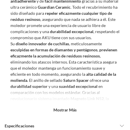
antiadherente
y de
fácil mantenimiento
gracias a su material
derecho:
ultra cerámico
Guardian Ceramic
. Todo el recubrimiento ha
Productos que, por su naturaleza, no puedan ser devueltos,
sido diseñado para
repeler eficazmente cualquier tipo de
puedan deteriorarse o caducar con rapidez.
residuo resinoso
, asegurando que nada se adhiera a él. Este
Confeccionados a la medida.
moledor promete una experiencia de usuario libre de
De uso personal.
complicaciones y una
durabilidad excepcional
, respetando el
compromiso que AKU tiene con sus usuarios.
En sodimac.cl te damos
30 días desde que recibes el producto
. Debe
Su
diseño innovador de cuchillas
, meticulosamente
estar en perfecto estado, con todas sus etiquetas y sin uso, tal como te lo
esculpidas en formas de diamantes y pentágonos
,
previenen
entregamos.
eficazmente la acumulación de residuos resinosos
,
Productos digitales que se entregan a través de una descarga
eliminando los atascos internos. Esta característica asegura
electrónica, por ejemplo, cupones de experiencia o programas
que el moledor mantenga un funcionamiento suave y
para el computador.
eficiente en todo momento, asegurando la
alta calidad de la
molienda
. El anillo de sellado
Saturn Spacer
ofrece una
Productos a pedido o confeccionados a medida.
durabilidad superior
y una
suavidad excepcional
en
Productos que han sido informados como imperfectos, usados,
comparación con los modelos estándar. Gracias al
reparados, abiertos, de segunda selección, remanufacturados o
revolucionario sistema imantado
Magneto Link N52
, la
con alguna deficiencia, que sean comprados en esa condición a
Conexión Triforce
elimina por completo los inconvenientes
un precio reducido.
Mostrar Más
de hilos retorcidos. Este diseño innovador te permite
Alimentos, bebidas, medicamentos, suplementos alimenticios,
ensamblar y desmontar el moledor con una facilidad, firmeza
vitaminas, entre otros análogos.
y seguridad sin precedentes.
Especificaciones
Pinturas de un color a solicitud.
Tamaño perfecto
: La tapa, con un diámetro preciso de 62mm,