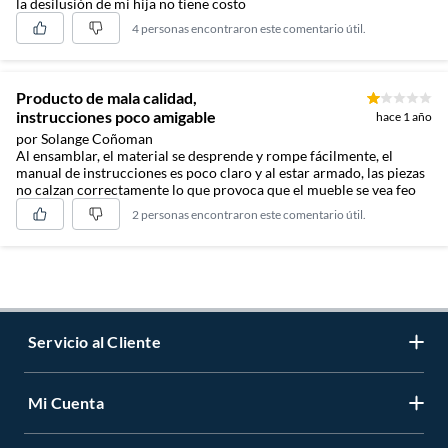
la desilusión de mi hija no tiene costo
4 personas encontraron este comentario útil.
Producto de mala calidad,
instrucciones poco amigable
hace 1 año
por Solange Coñoman
Al ensamblar, el material se desprende y rompe fácilmente, el
manual de instrucciones es poco claro y al estar armado, las piezas
no calzan correctamente lo que provoca que el mueble se vea feo
2 personas encontraron este comentario útil.
Servicio al Cliente
Mi Cuenta
Contáctanos
Medios de Pago