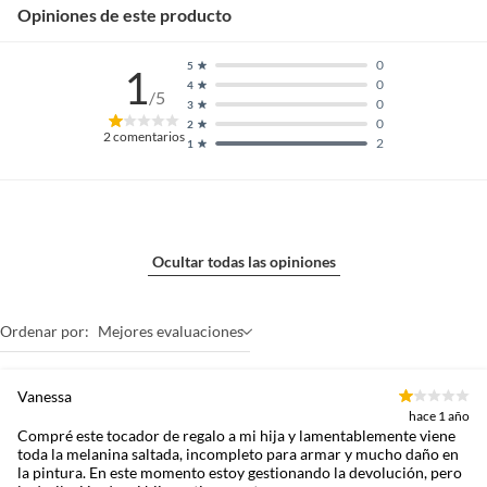
Opiniones de este producto
0
5
1
0
4
/5
0
3
0
2
2
comentarios
2
1
Ocultar todas las opiniones
Ordenar por:
Mejores evaluaciones
Vanessa
hace 1 año
Compré este tocador de regalo a mi hija y lamentablemente viene
toda la melanina saltada, incompleto para armar y mucho daño en
la pintura. En este momento estoy gestionando la devolución, pero