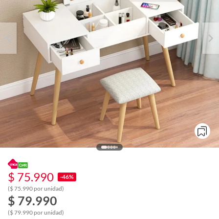
$ 75.990
-46%
($ 75.990 por unidad)
o
$ 79.990
f
n
($ 79.990 por unidad)
I