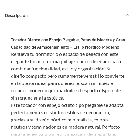
Por ley, tienes hasta
10 días para devolver un producto
si te arrepientes
de la compra.
Descripción
Debe estar en perfecto estado, con todas sus etiquetas, sellos intactos y
sin uso, tal como te lo entregamos. Ten en cuenta que lo debes haber
comprado por internet y que hay ciertas categorías que no tienen este
derecho:
Tocador Blanco con Espejo Plegable, Patas de Madera y Gran
Capacidad de Almacenamiento – Estilo Nórdico Moderno
Productos que, por su naturaleza, no puedan ser devueltos,
Renueva tu dormitorio o espacio de belleza con este
puedan deteriorarse o caducar con rapidez.
elegante tocador de maquillaje blanco, diseñado para
Confeccionados a la medida.
combinar funcionalidad, estilo y organización. Su
De uso personal.
diseño compacto pero sumamente versátil lo convierte
En sodimac.cl te damos
30 días desde que recibes el producto
. Debe
en la opción ideal para quienes buscan un mueble
estar en perfecto estado, con todas sus etiquetas y sin uso, tal como te lo
tocador moderno que maximice el espacio disponible
entregamos.
sin renunciar a la estética.
Productos digitales que se entregan a través de una descarga
Este tocador con espejo oculto tipo plegable se adapta
electrónica, por ejemplo, cupones de experiencia o programas
perfectamente a distintos estilos de decoración,
para el computador.
gracias a su diseño nórdico minimalista, colores
Productos a pedido o confeccionados a medida.
neutros y terminaciones en madera natural. Perfecto
Productos que han sido informados como imperfectos, usados,
para quienes valoran la organización de maquillaje,
reparados, abiertos, de segunda selección, remanufacturados o