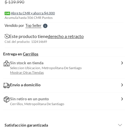
$ 139.990
r
e
l
Abre tu CMR y ahorra $4.000
l
Acumula hasta
506
CMR Puntos
e
Vendido por
Top Seller
S
Este producto tiene
derecho a retracto
Cód. del producto: 132414649
Entrega en
Cerrillos
Sin stock en tienda
Seleccion Ubicacion, Metropolitana De Santiago
Mostrar Otras Tiendas
Envío a domicilio
Sin retiro en un punto
Cerrillos, Metropolitana De Santiago
Satisfacción garantizada