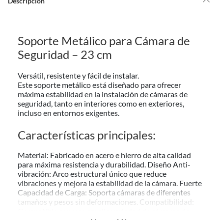
Descripción
Debe estar en perfecto estado, con todas sus etiquetas, sellos intactos y
sin uso, tal como te lo entregamos. Ten en cuenta que lo debes haber
comprado por internet y que hay ciertas categorías que no tienen este
Soporte Metálico para Cámara de
derecho:
Seguridad – 23 cm
Productos que, por su naturaleza, no puedan ser devueltos,
puedan deteriorarse o caducar con rapidez.
Versátil, resistente y fácil de instalar.
Confeccionados a la medida.
Este soporte metálico está diseñado para ofrecer
De uso personal.
máxima estabilidad en la instalación de cámaras de
seguridad, tanto en interiores como en exteriores,
En sodimac.cl te damos
30 días desde que recibes el producto
. Debe
incluso en entornos exigentes.
estar en perfecto estado, con todas sus etiquetas y sin uso, tal como te lo
entregamos.
Características principales:
Productos digitales que se entregan a través de una descarga
electrónica, por ejemplo, cupones de experiencia o programas
Material:
Fabricado en acero e hierro de alta calidad
para el computador.
para máxima resistencia y durabilidad.
Diseño Anti-
Productos a pedido o confeccionados a medida.
vibración:
Arco estructural único que reduce
vibraciones y mejora la estabilidad de la cámara.
Fuerte
Productos que han sido informados como imperfectos, usados,
Capacidad de Carga:
Soporta cámaras de diferentes
reparados, abiertos, de segunda selección, remanufacturados o
tamaños y pesos sin deformaciones.
Compatibilidad:
con alguna deficiencia, que sean comprados en esa condición a
Compatible con una amplia variedad de cámaras de
un precio reducido.