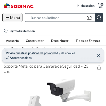
0
Inicia sesión
Menú
S
e
l
a
Ingresa tu ubicación
o
r
Asesoría
Constructor
Deco Hogar
Tipos de Entrega
c
c
a
h
Home
Ferretería - Cerraduras y quincallería
t
Revisa nuestras
políticas de privacidad
y
de
cookies
B
Quincallería para Muebles y Closet
C
Aceptar cookies
(0)
e
DM
i
a
r
o
r
r
Soporte Metálico para Cámara de Seguridad – 23
a
n
cm.
r
-
i
c
o
n