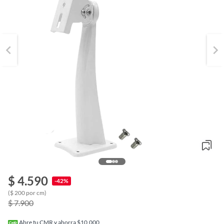
o
$ 4.590
-42%
f
n
($ 200 por cm)
I
$ 7.900
r
e
l
Abre tu CMR y ahorra $10.000