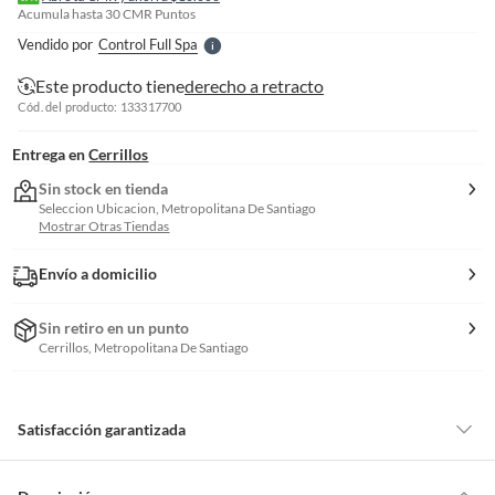
l
Acumula hasta
30
CMR Puntos
e
Vendido por
Control Full Spa
S
Este producto tiene
derecho a retracto
Cód. del producto: 133317700
Entrega en
Cerrillos
Sin stock en tienda
Seleccion Ubicacion, Metropolitana De Santiago
Mostrar Otras Tiendas
Envío a domicilio
Sin retiro en un punto
Cerrillos, Metropolitana De Santiago
Satisfacción garantizada
Por ley, tienes hasta
10 días para devolver un producto
si te arrepientes
de la compra.