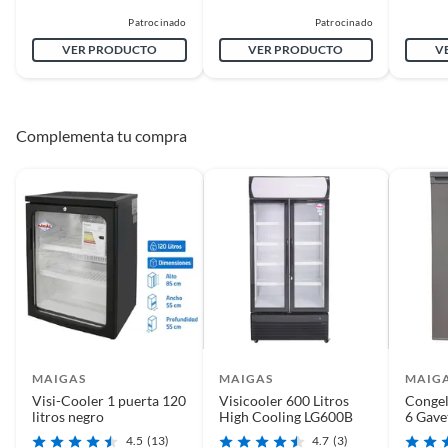
Patrocinado
Patrocinado
VER PRODUCTO
VER PRODUCTO
V
Complementa tu compra
MAIGAS
MAIGAS
MAIG
Visi-Cooler 1 puerta 120
Visicooler 600 Litros
Congel
litros negro
High Cooling LG600B
6 Gave
BD18
4.5
(13)
4.7
(3)