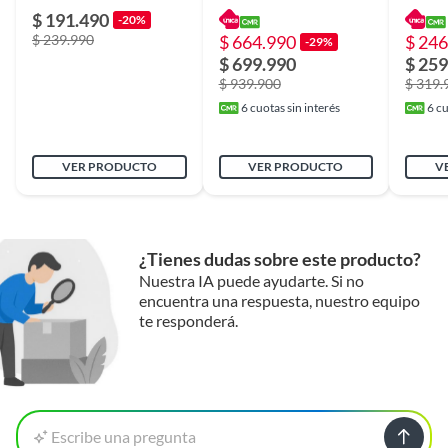
$ 191.490
-20%
$ 239.990
$ 664.990
$ 246
-29%
$ 699.990
$ 259
$ 939.900
$ 319.
6
cuotas sin interés
6
cu
VER PRODUCTO
VER PRODUCTO
V
¿Tienes dudas sobre este producto?
Nuestra IA puede ayudarte. Si no
encuentra una respuesta, nuestro equipo
te responderá.
Escribe una pregunta