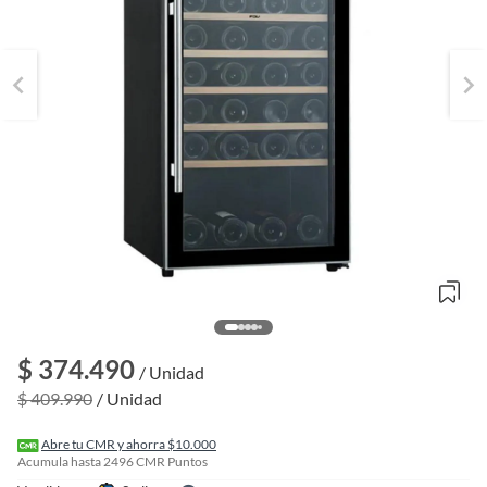
o
f
$ 374.490
/ Unidad
n
I
$ 409.990
/ Unidad
r
e
l
Abre tu CMR y ahorra $10.000
l
Acumula hasta
2496
CMR Puntos
e