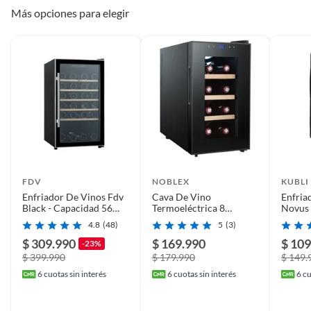
disponibilidad de
Más opciones para elegir
repuestos
FDV
NOBLEX
KUBLI
Enfriador De Vinos Fdv
Cava De Vino
Enfria
Black - Capacidad 56
Termoeléctrica 8
Novus
Botellas
Botellas Panel Touch
4.8
(48)
5
(3)
Noblex
$ 309.990
$ 169.990
$ 109
-23%
$ 399.990
$ 179.990
$ 149.
6
cuotas sin interés
6
cuotas sin interés
6
cu