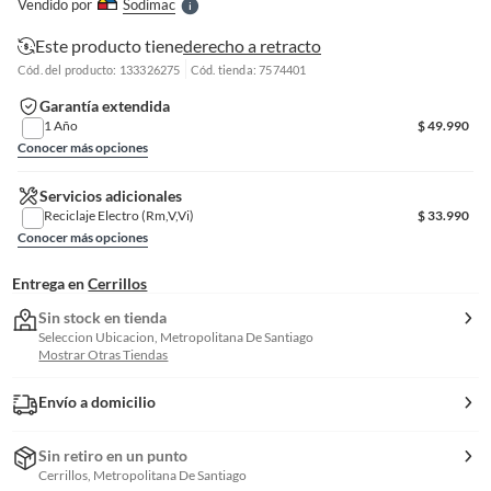
Vendido por
Sodimac
S
Este producto tiene
derecho a retracto
Cód. del producto: 133326275
Cód. tienda: 7574401
Garantía extendida
1 Año
$
49.990
Conocer más opciones
Servicios adicionales
Reciclaje Electro (Rm,V,Vi)
$
33.990
Conocer más opciones
Entrega en
Cerrillos
Sin stock en tienda
Seleccion Ubicacion, Metropolitana De Santiago
Mostrar Otras Tiendas
Envío a domicilio
Sin retiro en un punto
Cerrillos, Metropolitana De Santiago