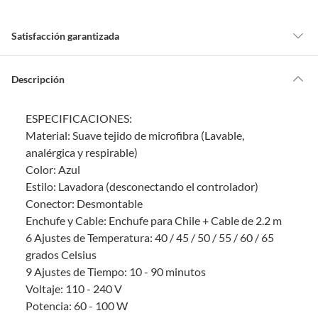
Satisfacción garantizada
Por ley, tienes hasta
10 días para devolver un producto
si te arrepientes
de la compra.
Descripción
Debe estar en perfecto estado, con todas sus etiquetas, sellos intactos y
sin uso, tal como te lo entregamos. Ten en cuenta que lo debes haber
ESPECIFICACIONES:
comprado por internet y que hay ciertas categorías que no tienen este
derecho:
Material: Suave tejido de microfibra (Lavable,
analérgica y respirable)
Productos que, por su naturaleza, no puedan ser devueltos,
Color: Azul
puedan deteriorarse o caducar con rapidez.
Estilo: Lavadora (desconectando el controlador)
Confeccionados a la medida.
Conector: Desmontable
De uso personal.
Enchufe y Cable: Enchufe para Chile + Cable de 2.2 m
En sodimac.cl te damos
30 días desde que recibes el producto
. Debe
6 Ajustes de Temperatura: 40 / 45 / 50 / 55 / 60 / 65
estar en perfecto estado, con todas sus etiquetas y sin uso, tal como te lo
grados Celsius
entregamos.
9 Ajustes de Tiempo: 10 - 90 minutos
Productos digitales que se entregan a través de una descarga
Voltaje: 110 - 240 V
electrónica, por ejemplo, cupones de experiencia o programas
Potencia: 60 - 100 W
para el computador.