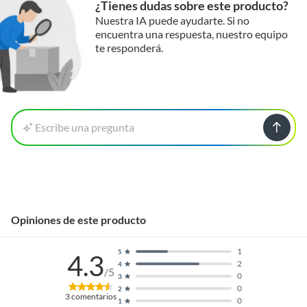
¿Tienes dudas sobre este producto?
Nuestra IA puede ayudarte. Si no
encuentra una respuesta, nuestro equipo
te responderá.
Escribe una pregunta
Opiniones de este producto
1
5
4.3
2
4
/5
0
3
0
2
3
comentarios
0
1