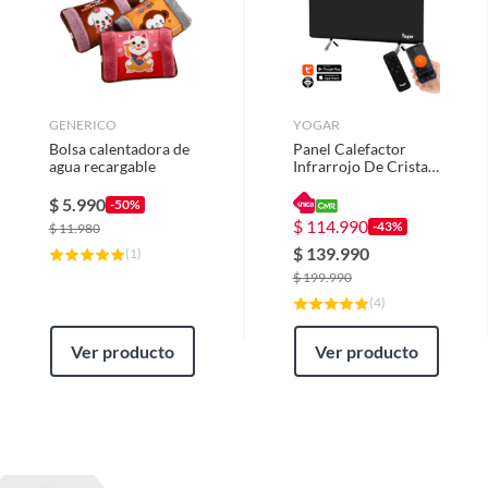
GENERICO
YOGAR
Bolsa calentadora de
Panel Calefactor
agua recargable
Infrarrojo De Cristal
De Carbono Wifi
600w Yogar
$
5.990
-50%
$
114.990
-43%
$
11.980
$
139.990
(
1
)
$
199.990
(
4
)
Ver producto
Ver producto