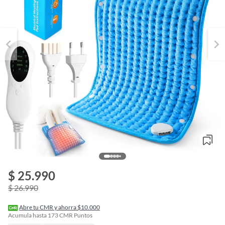
$ 25.990
o
f
$ 26.990
n
I
r
Abre tu CMR y ahorra $10.000
e
Acumula hasta
173
CMR Puntos
l