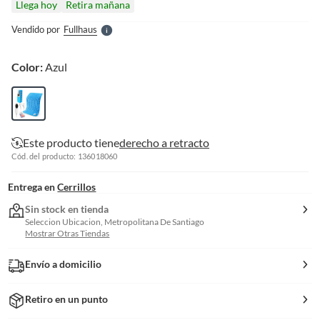
Llega hoy
Retira mañana
l
e
Vendido por
Fullhaus
S
Color:
Azul
Este producto tiene
derecho a retracto
Cód. del producto: 136018060
Entrega en
Cerrillos
Sin stock en tienda
Seleccion Ubicacion, Metropolitana De Santiago
Mostrar Otras Tiendas
Envío a domicilio
Retiro en un punto