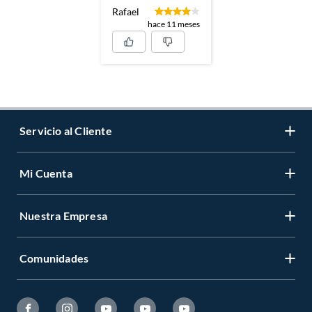
Rafael
hace 11 meses
Servicio al Cliente
Mi Cuenta
Contáctanos
Medios de Pago
Nuestra Empresa
Registrate
Cambios y Devoluciones
Cambiar Contraseña
Tiendas y horarios
Comunidades
Sobre Nosotros
Mis Compras
Garantía Legal
Venta Empresa
Ayuda
Hágalo Usted Mismo