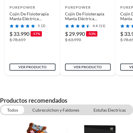
PUREPOWER
PUREPOWER
PURE
Cojín De Fisioterapia
Cojín De Fisioterapia
Cojín 
Largo
26cm
Manta Eléctrica
Manta Eléctrica
Manta 
40x76cm
30x60cm
50x60
5
(2)
4.4
(11)
$ 33.990
$ 29.990
$ 33.
-57%
-53%
Estilo
Clásico
$ 78.659
$ 63.990
$ 78.6
Color
Azul
VER PRODUCTO
VER PRODUCTO
V
Tipo
Cojín ortopédico
Ancho
9cm
Productos recomendados
Todos
Cubrecolchon y Faldones
Estufas Electricas
Secadora de ropa