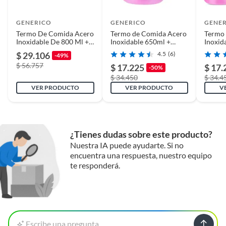
Apto para horno
No
GENERICO
GENERICO
GENE
Termo De Comida Acero
Termo de Comida Acero
Termo
Inoxidable De 800 Ml +
Inoxidable 650ml +
Inoxid
Apto para
No
Cuchara Rosa
Cuchara en Rosa
Cucha
$ 29.106
4.5
(6)
-49%
microondas
$ 56.757
$ 17.225
$ 17.
-50%
$ 34.450
$ 34.4
VER PRODUCTO
VER PRODUCTO
V
Apto para lavavajillas
No
Apto para congelador
No
¿Tienes dudas sobre este producto?
Nuestra IA puede ayudarte. Si no
Modelo
Rosa
encuentra una respuesta, nuestro equipo
te responderá.
Color
Rosa
Capacidad
0.5 lt
Escribe una pregunta