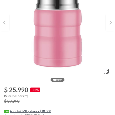
$ 25.990
-32%
o
($ 25.990 por cm)
f
$ 37.990
n
I
r
Abre tu CMR y ahorra $10.000