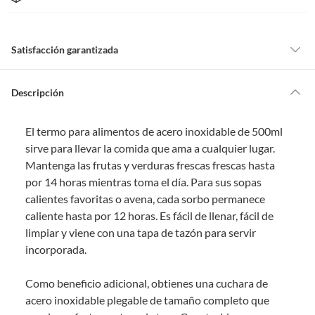
Satisfacción garantizada
Por ley, tienes hasta
10 días para devolver un producto
si te arrepientes
de la compra.
Descripción
Debe estar en perfecto estado, con todas sus etiquetas, sellos intactos y
sin uso, tal como te lo entregamos. Ten en cuenta que lo debes haber
El termo para alimentos de acero inoxidable de 500ml
comprado por internet y que hay ciertas categorías que no tienen este
derecho:
sirve para llevar la comida que ama a cualquier lugar.
Mantenga las frutas y verduras frescas frescas hasta
Productos que, por su naturaleza, no puedan ser devueltos,
por 14 horas mientras toma el día. Para sus sopas
puedan deteriorarse o caducar con rapidez.
calientes favoritas o avena, cada sorbo permanece
Confeccionados a la medida.
caliente hasta por 12 horas. Es fácil de llenar, fácil de
De uso personal.
limpiar y viene con una tapa de tazón para servir
En sodimac.cl te damos
30 días desde que recibes el producto
. Debe
incorporada.
estar en perfecto estado, con todas sus etiquetas y sin uso, tal como te lo
entregamos.
Como beneficio adicional, obtienes una cuchara de
Productos digitales que se entregan a través de una descarga
acero inoxidable plegable de tamaño completo que
electrónica, por ejemplo, cupones de experiencia o programas