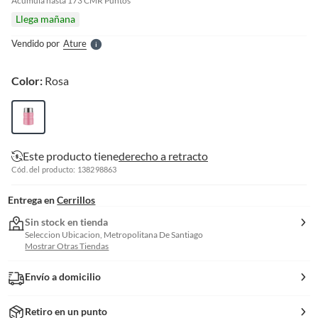
e
Acumula hasta
173
CMR Puntos
l
Llega mañana
l
e
Vendido por
Ature
S
Color:
Rosa
Este producto tiene
derecho a retracto
Cód. del producto: 138298863
Entrega en
Cerrillos
Sin stock en tienda
Seleccion Ubicacion, Metropolitana De Santiago
Mostrar Otras Tiendas
Envío a domicilio
Retiro en un punto