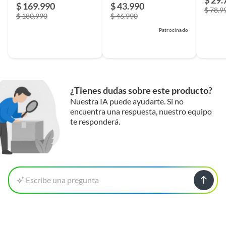
$ 29.
$ 169.990
$ 43.990
$ 78.9
$ 180.990
$ 46.990
Patrocinado
¿Tienes dudas sobre este producto?
Nuestra IA puede ayudarte. Si no
encuentra una respuesta, nuestro equipo
te responderá.
Escribe una pregunta