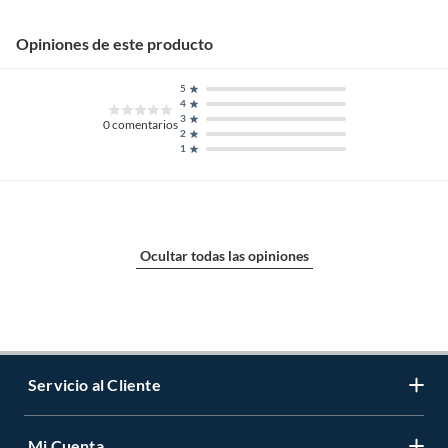
Opiniones de este producto
5
4
3
0
comentarios
2
1
Ocultar todas las opiniones
Servicio al Cliente
Mi Cuenta
Contáctanos