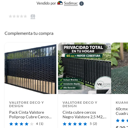
Vendido por
Sodimac
S
(0)
Complementa tu compra
VALSTORE DECO Y
VALSTORE DECO Y
KUAN
DESIGN
DESIGN
60cmx
Pack Cinta Valstore
Cinta cubre cercos
Cuadra
Poliprop Cubre Cerco
Negro Valstore 2,5 M2,
12 Rev
Negro 18m2 ancho
Ancho 65 mm, incluye
Para C
4
(1)
5
(2)
50mm Incluye Broches
broches