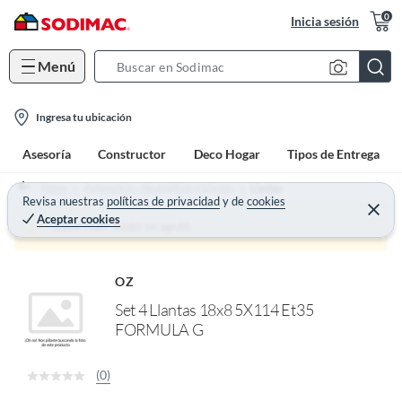
0
Inicia sesión
Menú
S
e
l
a
Ingresa tu ubicación
o
r
Asesoría
Constructor
Deco Hogar
Tipos de Entrega
c
c
a
h
Home
Automotriz - Neumáticos y Llantas
Llantas
t
Revisa nuestras
políticas de privacidad
y
de
cookies
B
C
Aceptar cookies
e
i
a
¡Qué mal! Justo se agotó
r
o
r
r
a
n
r
OZ
-
Set 4 Llantas 18x8 5X114 Et35
i
FORMULA G
c
o
n
(0)