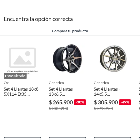
Encuentra la opción correcta
Compara tu producto
Estás viendo
oz
generico
generico
Set 4 Llantas 18x8
Set 4 Llantas
Set 4 Llantas -
5X114 Et35
13x6.5
14x5.5
FORMULA G
4X100/4X114 Et15
4x100/4x114 Et35
$ 265.900
$ 305.900
-30%
-49%
MILANO BM
Sm V-neno
$ 382.200
$ 598.954