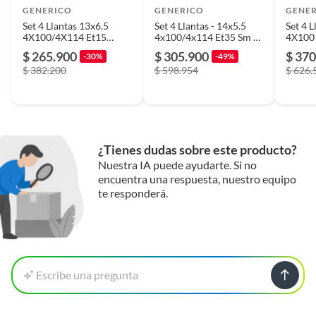
GENERICO
GENERICO
GENE
Set 4 Llantas 13x6.5
Set 4 Llantas - 14x5.5
Set 4 
4X100/4X114 Et15
4x100/4x114 Et35 Sm V-
4X100
MILANO BM
neno
BM-UC
$ 265.900
$ 305.900
$ 370
-30%
-49%
$ 382.200
$ 598.954
$ 626.
¿Tienes dudas sobre este producto?
Nuestra IA puede ayudarte. Si no
encuentra una respuesta, nuestro equipo
te responderá.
Escribe una pregunta