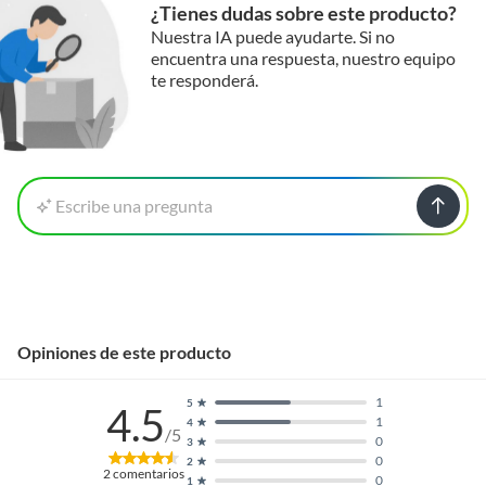
¿Tienes dudas sobre este producto?
Nuestra IA puede ayudarte. Si no
encuentra una respuesta, nuestro equipo
te responderá.
Escribe una pregunta
Opiniones de este producto
1
5
4.5
1
4
/5
0
3
0
2
2
comentarios
0
1