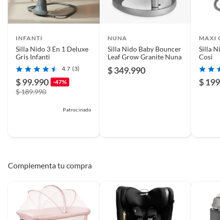
INFANTI
NUNA
MAXI 
Silla Nido 3 En 1 Deluxe
Silla Nido Baby Bouncer
Silla 
Gris Infanti
Leaf Grow Granite Nuna
Cosi
4.7
(3)
$ 349.990
$ 99.990
$ 199
-47%
$ 189.990
Patrocinado
Complementa tu compra