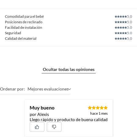
Comodidad para el bebé
5.0
Posiciones de reclinado
5.0
Facilidad de instalación
5.0
Seguridad
5.0
Calidad del material
5.0
Ocultar todas las opiniones
Ordenar por:
Mejores evaluaciones
Muy bueno
hace 1 mes
por Alexis
Llego rápido y producto de buena calidad