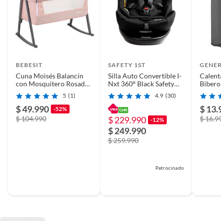
BEBESIT
SAFETY 1ST
GENE
Cuna Moisés Balancín
Silla Auto Convertible I-
Calent
con Mosquitero Rosada
Nxt 360° Black Safety
Bibero
Bebesit
1st
Inalám
5
(1)
4.9
(30)
Viajar
$ 49.990
$ 13.
-52%
$ 104.990
$ 229.990
$ 16.9
-12%
$ 249.990
$ 259.990
Patrocinado