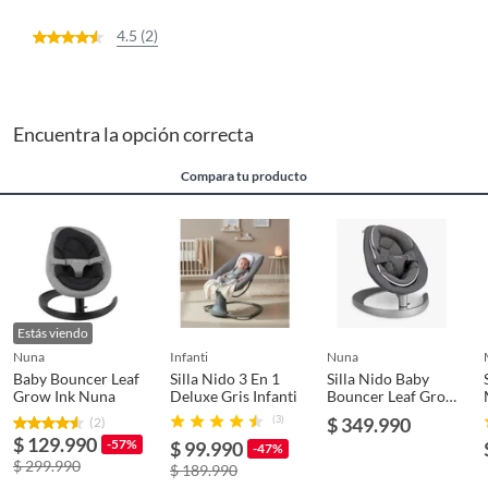
4.5 (2)
Encuentra la opción correcta
Compara tu producto
Estás viendo
nuna
infanti
nuna
Baby Bouncer Leaf
Silla Nido 3 En 1
Silla Nido Baby
Grow Ink Nuna
Deluxe Gris Infanti
Bouncer Leaf Grow
Granite Nuna
(3)
$ 349.990
(2)
$ 129.990
-57%
$ 99.990
-47%
$ 299.990
$ 189.990