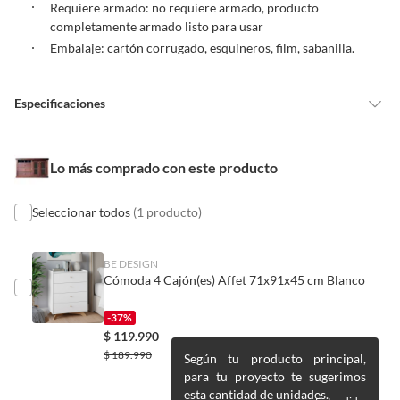
Requiere armado: no requiere armado, producto
Productos que han sido informados como imperfectos, usados,
completamente armado listo para usar
reparados, abiertos, de segunda selección, remanufacturados o
Embalaje: cartón corrugado, esquineros, film, sabanilla.
con alguna deficiencia, que sean comprados en esa condición a
un precio reducido.
Alimentos, bebidas, medicamentos, suplementos alimenticios,
Especificaciones
vitaminas, entre otros análogos.
Pinturas de un color a solicitud.
Detalle de la
Nuevo
Plantas.
Lo más comprado con este producto
Condición
De uso personal.
Seleccionar todos
(1 producto)
Condicion del
Nuevo
producto
BE DESIGN
Cómoda 4 Cajón(es) Affet 71x91x45 cm Blanco
País de origen
Chile
-37%
$
119.990
$
189.990
Según tu producto principal,
Acabado
Lacado
para tu proyecto te sugerimos
esta cantidad de unidades.