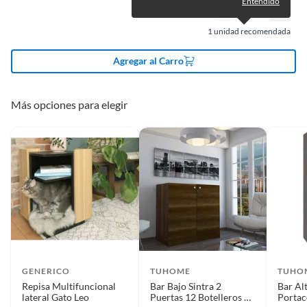
Entendido
Cantidad de paquetes
1
1
unidad recomendada
Productos en combo
No
Agregar al Carro
Modelo
New Barcelona
Más opciones para elegir
Material
Madera,Melamina
Largo
1.2
Forma
Rectangular
GENERICO
TUHOME
TUHO
Color
Chocolate
Repisa Multifuncional
Bar Bajo Sintra 2
Bar Al
lateral Gato Leo
Puertas 12 Botelleros Y
Portac