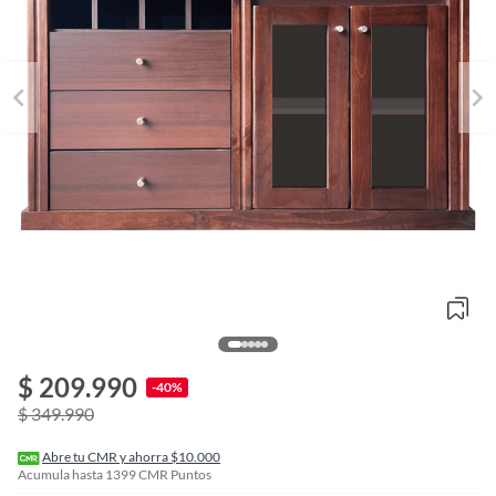
o
f
$ 209.990
n
-40%
I
$ 349.990
r
e
l
Abre tu CMR y ahorra $10.000
l
Acumula hasta
1399
CMR Puntos
e