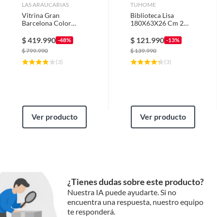
LAS ARAUCARIAS
TUHOME
Vitrina Gran
Biblioteca Lisa
Barcelona Color
180X63X26 Cm 2
Chocolate Puerta
Con Puertas Café
Madera Vidrio.
Oscuro
$
419.990
$
121.990
-48%
-13%
$
799.990
$
139.990
(
3
)
(
3
)
Ver producto
Ver producto
¿Tienes dudas sobre este producto?
Nuestra IA puede ayudarte. Si no
encuentra una respuesta, nuestro equipo
te responderá.