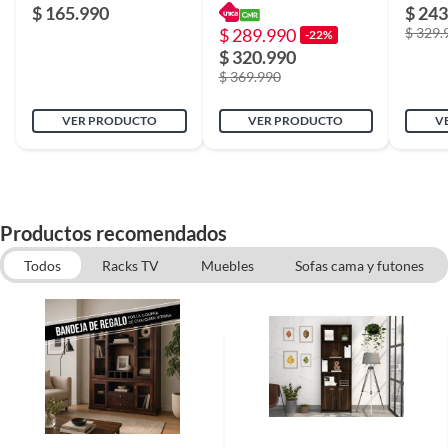
Portacopas Caramelo
Vidrio
$ 165.990
$ 243
Alto
75 cm
175x8
$ 289.990
$ 329.
Wengu
-22%
$ 320.990
$ 369.990
Dificultad de armado
No requiere armado
VER PRODUCTO
VER PRODUCTO
V
Tipo
Buffet
Ancho
32 cm
Productos recomendados
Todos
Racks TV
Muebles
Sofas cama y futones
Capacidad de carga
100 kg
Juegos de Comedor
Mesas de centro
Mesa de Arrimo
Estantes
Garantía
6 meses