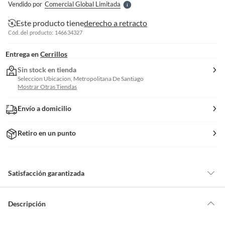
Vendido por
Comercial Global Limitada
S
Este producto tiene
derecho a retracto
Cód. del producto: 146634327
Entrega en
Cerrillos
Sin stock en tienda
Seleccion Ubicacion, Metropolitana De Santiago
Mostrar Otras Tiendas
Envío a domicilio
Retiro en un punto
Satisfacción garantizada
Por ley, tienes hasta
10 días para devolver un producto
si te arrepientes
de la compra.
Descripción
Debe estar en perfecto estado, con todas sus etiquetas, sellos intactos y
sin uso, tal como te lo entregamos. Ten en cuenta que lo debes haber