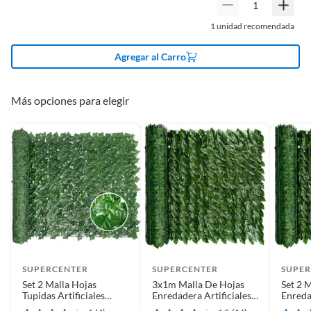
1
unidad recomendada
Alto
1
Agregar al Carro
Ancho
3
Más opciones para elegir
Profundidad
1
SUPERCENTER
SUPERCENTER
SUPE
Set 2 Malla Hojas
3x1m Malla De Hojas
Set 2 
Tupidas Artificiales
Enredadera Artificiales
Enreda
Cerca Decoracion 3x1m
Cerca Decorativa Verde