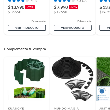
4
(4)
4.2
(14)
$ 13.990
$ 7.990
$ 13.
-62%
-60%
$ 36.990
$ 19.990
$ 36.9
Patrocinado
Patrocinado
VER PRODUCTO
VER PRODUCTO
V
Complementa tu compra
KUANGYE
MUNDO MAGIA
JUST 