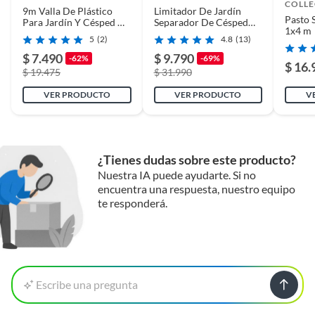
COLLE
9m Valla De Plástico
Limitador De Jardín
Pasto 
Para Jardín Y Césped De
Separador De Césped
1x4 m
Para Paisajism
Burlete 10m
5
(2)
4.8
(13)
$ 7.490
$ 9.790
-62%
-69%
$ 16.
$ 19.475
$ 31.990
VER PRODUCTO
VER PRODUCTO
V
¿Tienes dudas sobre este producto?
Nuestra IA puede ayudarte. Si no
encuentra una respuesta, nuestro equipo
te responderá.
Escribe una pregunta