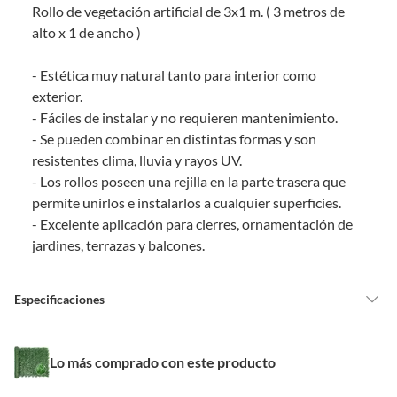
Rollo de vegetación artificial de 3x1 m. ( 3 metros de
comprado por internet y que hay ciertas categorías que no tienen este
derecho:
alto x 1 de ancho )
Productos que, por su naturaleza, no puedan ser devueltos,
- Estética muy natural tanto para interior como
puedan deteriorarse o caducar con rapidez.
exterior.
Confeccionados a la medida.
- Fáciles de instalar y no requieren mantenimiento.
De uso personal.
- Se pueden combinar en distintas formas y son
En sodimac.cl te damos
30 días desde que recibes el producto
. Debe
resistentes clima, lluvia y rayos UV.
estar en perfecto estado, con todas sus etiquetas y sin uso, tal como te lo
- Los rollos poseen una rejilla en la parte trasera que
entregamos.
permite unirlos e instalarlos a cualquier superficies.
Productos digitales que se entregan a través de una descarga
- Excelente aplicación para cierres, ornamentación de
electrónica, por ejemplo, cupones de experiencia o programas
jardines, terrazas y balcones.
para el computador.
Productos a pedido o confeccionados a medida.
Productos que han sido informados como imperfectos, usados,
Especificaciones
reparados, abiertos, de segunda selección, remanufacturados o
con alguna deficiencia, que sean comprados en esa condición a
un precio reducido.
País de origen
China
Lo más comprado con este producto
Alimentos, bebidas, medicamentos, suplementos alimenticios,
vitaminas, entre otros análogos.