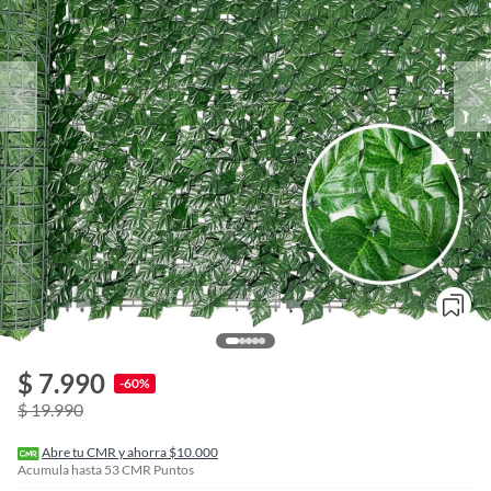
o
f
$ 7.990
n
-60%
I
$ 19.990
r
e
l
Abre tu CMR y ahorra $10.000
l
Acumula hasta
53
CMR Puntos
e