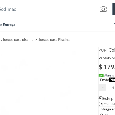
S
e
a
de Entrega
r
c
s y juegos para piscina
Juegos para Piscina
h
B
Coj
|
PUF
a
Vendido po
r
$ 179
Abre tu
Envío
Plu
−
Este p
Cód. de
Entrega e