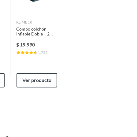
KLIMBER
Combo colchón
Inflable Doble + 2
8
Almohadas + Inflador
$
19.990
(
1759
)
Ver producto