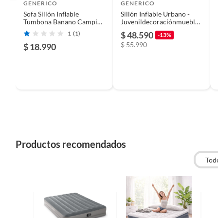
Productos que han sido informados como imperfectos, 
GENERICO
GENERICO
remanufacturados o con alguna deficiencia, que sean comprado
Sofa Sillón Inflable
Sillón Inflable Urbano -
Tumbona Banano Camping
Juvenildecoraciónmuebleg
Alimentos, bebidas, medicamentos, suplementos alimenticios, v
Playa
raffiti
1
(1)
$ 48.590
-13%
Pinturas de un color a solicitud.
$ 55.990
$ 18.990
Plantas.
De uso personal.
Productos recomendados
Tod
Características