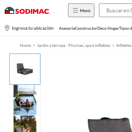
Menú
l
Ingresa tu ubicación
Asesoría
Constructor
Deco Hogar
Tipos 
o
c
Home
Jardín y terraza - Piscinas, spa e inflables
Inflable
a
t
i
o
n
-
i
c
o
n