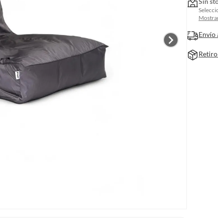
Sin st
Selecci
Mostrar
Envío 
Retiro