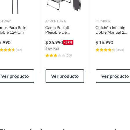
sistir las condiciones del exterior. Es apto para mayores
 color gris combina con cualquier ambiente.
cina y Terraza Gris 98x74x110
STWAY
AFVENTURA
KLIMBER
mos Para Bote
Cama Portatil
Colchón Inflable
flable 124 Cm
Plegable De
Doble Manual 2
iscina. ¡Añade diversión a tus días de verano con estos
Reforzado Con
Plazas 191X137X2
Colchon
Cm
5.990
$
36.990
$
16.990
-59%
Desmontable
$
89.900
(
32
)
(
354
)
(
50
)
Ver producto
Ver producto
Ver producto