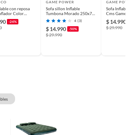
ICO
GAME POWER
GAME POWER
flable con reposa
Sofa sillon Inflable
Sofa Inflable V
Inflador Color
Tumbona Morado 250x70
Cms GamePowe
Cms Gamepower
990
4
(3)
$ 14.990
-24%
-5
0
$ 29.990
$ 14.990
-50%
$ 29.990
ables