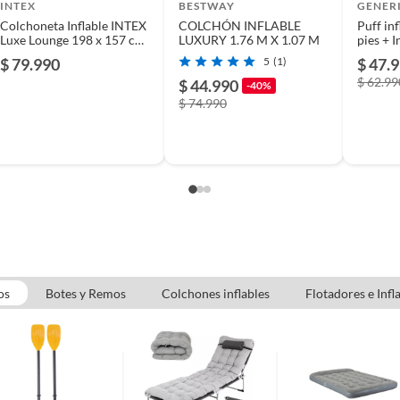
usados, reparados, abiertos, de segunda selección,
INTEX
BESTWAY
GENER
s en esa condición a un precio reducido.
Colchoneta Inflable INTEX
COLCHÓN INFLABLE
Puff in
Luxe Lounge 198 x 157 cm
LUXURY 1.76 M X 1.07 M
pies + 
itaminas, entre otros análogos.
Verde
Celeste
$ 79.990
5
(1)
$ 47.
$ 62.99
$ 44.990
-40%
$ 74.990
os
Botes y Remos
Colchones inflables
Flotadores e Infl