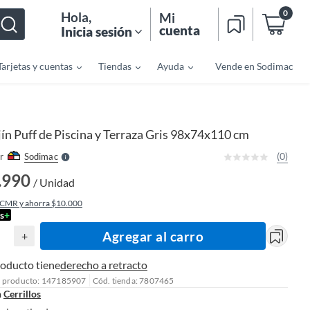
0
Hola
,
Mi
cuenta
Inicia sesión
Tarjetas y cuentas
Tiendas
Ayuda
Vende en Sodimac
o
f
n
I
r
e
ín Puff de Piscina y Terraza Gris 98x74x110 cm
l
l
e
(0)
r
Sodimac
S
.990
/ Unidad
 CMR y ahorra $10.000
s
+
Agregar al carro
+
roducto tiene
derecho a retracto
l producto: 147185907
Cód. tienda: 7807465
n
Cerrillos