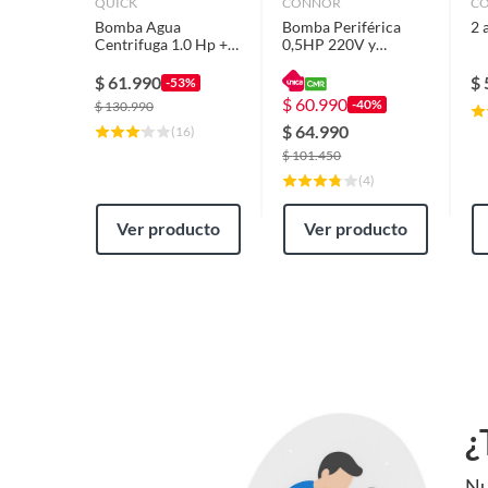
QUICK
CONNOR
C
Bomba Agua
Bomba Periférica
2 
Centrifuga 1.0 Hp +
0,5HP 220V y
Controlador 1.5 Hp
Controlador
electrónico SKD1
$
61.990
$
-53%
Connor
$
60.990
-40%
$
130.990
$
64.990
(
16
)
$
101.450
(
4
)
Ver producto
Ver producto
¿
Nu