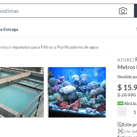
S
e
a
de Entrega
r
c
ios y repuestos para Filtros y Purificadores de agua
h
B
|
ATURE
a
Metros 
r
Vendido po
$ 15.
$ 28.990
Abre tu
−
Este p
Cód. de