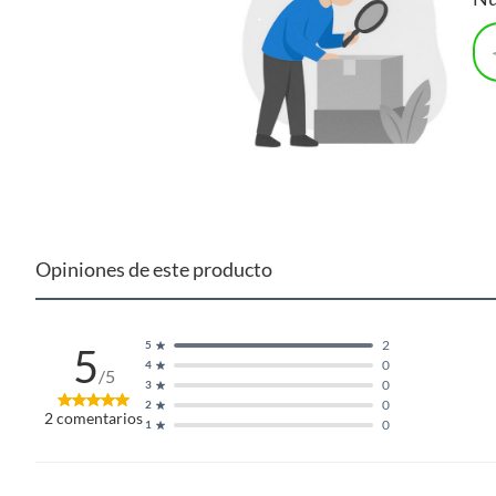
Opiniones de este producto
2
5
5
0
4
/5
0
3
0
2
2
comentarios
0
1