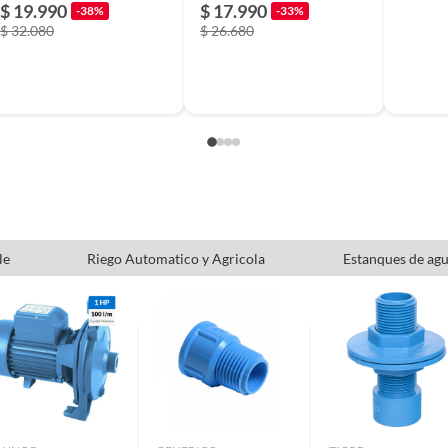
$ 19.990
$ 17.990
-38%
-33%
$ 32.080
$ 26.680
le
Riego Automatico y Agricola
Estanques de ag