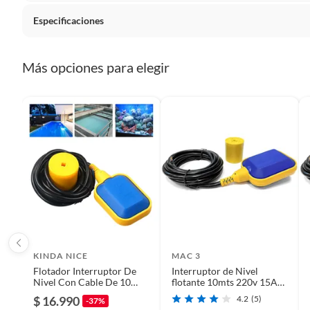
Plantas.
Especificaciones
De uso personal.
Condicion del producto
Nuevo
Más opciones para elegir
KINDA NICE
MAC 3
Flotador Interruptor De
Interruptor de Nivel
Nivel Con Cable De 10
flotante 10mts 220v 15A
Metros Ip68
Pvc Mac3
$ 16.990
4.2
(5)
-37%