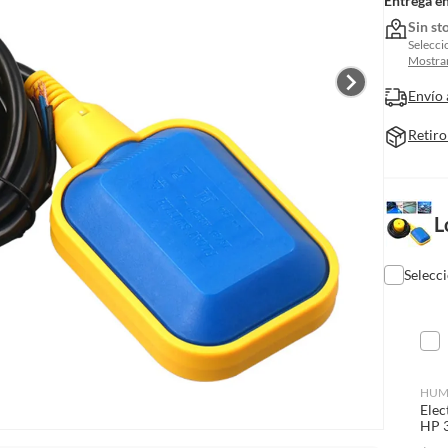
Entrega e
Sin st
Selecci
Mostrar
Envío 
Retiro
L
Selecc
HUM
Elec
HP 3