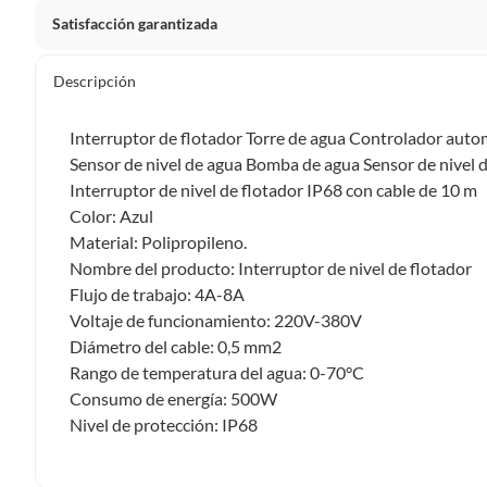
Satisfacción garantizada
Por ley, tienes hasta
10 días para devolver un producto
si
Descripción
Debe estar en perfecto estado, con todas sus etiquetas, sell
en cuenta que lo debes haber comprado por internet y que 
Interruptor de flotador Torre de agua Controlador auto
Productos que, por su naturaleza, no puedan ser devueltos, pu
Sensor de nivel de agua Bomba de agua Sensor de nivel 
Confeccionados a la medida.
Interruptor de nivel de flotador IP68 con cable de 10 m
De uso personal.
Color: Azul
Material: Polipropileno.
En sodimac.cl te damos
30 días desde que recibes el prod
Nombre del producto: Interruptor de nivel de flotador
etiquetas y sin uso, tal como te lo entregamos.
Flujo de trabajo: 4A-8A
Productos digitales que se entregan a través de una desc
Voltaje de funcionamiento: 220V-380V
programas para el computador.
Diámetro del cable: 0,5 mm2
Productos a pedido o confeccionados a medida.
Rango de temperatura del agua: 0-70°C
Productos que han sido informados como imperfectos, 
Consumo de energía: 500W
remanufacturados o con alguna deficiencia, que sean comprado
Nivel de protección: IP68
Alimentos, bebidas, medicamentos, suplementos alimenticios, v
Pinturas de un color a solicitud.