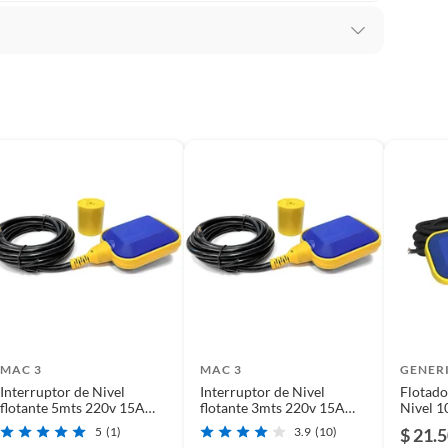
MAC 3
MAC 3
GENER
Interruptor de Nivel
Interruptor de Nivel
Flotado
flotante 5mts 220v 15A
flotante 3mts 220v 15A
Nivel 1
Pvc Mac3
Pvc Mac3
125V/2
5
(1)
3.9
(10)
$ 21.