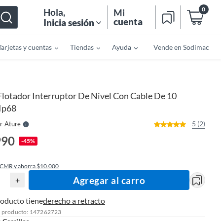
0
Hola
,
Mi
cuenta
Inicia sesión
Tarjetas y cuentas
Tiendas
Ayuda
Vende en Sodimac
o
f
n
I
Flotador Interruptor De Nivel Con Cable De 10
r
e
Ip68
l
l
e
5 (2)
r
Ature
S
990
-45%
 CMR y ahorra $10.000
Agregar al carro
+
roducto tiene
derecho a retracto
l producto: 147262723