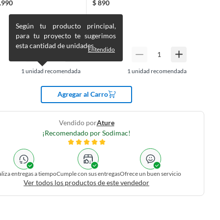
.990
$
890
Según tu producto principal,
para tu proyecto te sugerimos
esta cantidad de unidades.
Entendido
1
unidad recomendada
1
unidad recomendada
Agregar al Carro
Vendido por
Ature
¡Recomendado por Sodimac!
liza entregas a tiempo
Cumple con sus entregas
Ofrece un buen servicio
Ver todos los productos de este vendedor