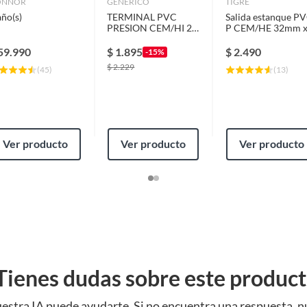
ONNOR
GENERICO
TIGRE
año(s)
TERMINAL PVC
Salida estanque PV
PRESION CEM/HI 25
P CEM/HE 32mm 
X 3/4
1" 1u
59.990
$
1.895
$
2.490
-15%
$
2.229
(
45
)
(
13
)
Ver producto
Ver producto
Ver producto
Tienes dudas sobre este produc
estra IA puede ayudarte. Si no encuentra una respuesta, n