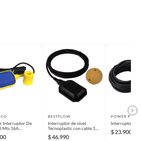
ICO
BESTFLOW
POWER PRO
r Interruptor De
Interruptor de nivel
Interruptor de 
0 Mts 16A
Tecnoplastic con cable 10
$ 23.900
50Vac IP68
mts
500
$ 46.990