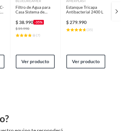
BLUEDREAMER
AMERPLAST
AMERPL
C-
Filtro de Agua para
Estanque Tricapa
Estanqu
x
Casa Sistema de
Antibacterial 2400 L
Antibac
Filtrado de Agua para
Casa Cisterna o
$
38.990
$
279.990
$
109.
-35%
Tinaco
$
59.990
(
35
)
(
7
)
Ver producto
Ver producto
Ver
to?
uestro equipo te responderá.