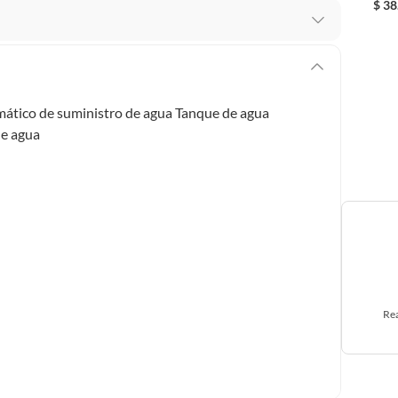
$
38
 te arrepientes de la compra.
os intactos y sin uso, tal como te lo entregamos. Ten
hay ciertas categorías que no tienen este derecho:
mático de suministro de agua Tanque de agua
edan deteriorarse o caducar con rapidez.
de agua
ucto
. Debe estar en perfecto estado, con todas sus
arga electrónica, por ejemplo, cupones de experiencia o
Rea
usados, reparados, abiertos, de segunda selección,
s en esa condición a un precio reducido.
itaminas, entre otros análogos.