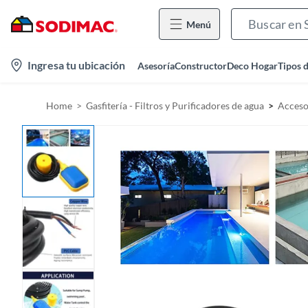
Menú
l
Ingresa tu ubicación
Asesoría
Constructor
Deco Hogar
Tipos 
o
c
Home
Gasfitería - Filtros y Purificadores de agua
Accesor
a
t
i
o
n
-
i
c
o
n