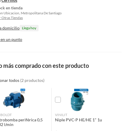
n
Cerrillos
ock en tienda
on Ubicacion, Metropolitana De Santiago
 Otras Tiendas
a domicilio
Llega hoy
 en un punto
o más comprado con este producto
ionar todos
(2 productos)
BOLDT
VINILIT
trobomba periférica 0,5
Niple PVC-P HE/HE 1" 1u
2 l/min