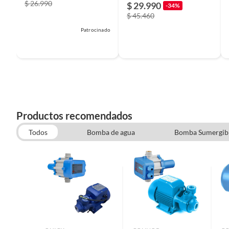
$ 26.990
$ 29.990
-34%
$ 45.460
Patrocinado
Productos recomendados
Todos
Bomba de agua
Bomba Sumergib
Llaves y Valvulas de Agua y Gas