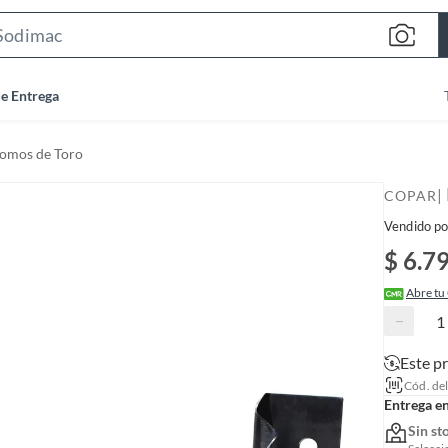
S
e
a
de Entrega
r
c
Lomos de Toro
h
B
|
COPAR
a
Vendido po
r
$ 6.7
Abre tu
−
Este p
Cód. de
Entrega e
Sin st