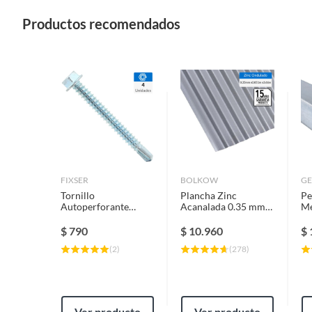
Productos recomendados
FIXSER
BOLKOW
GE
Tornillo
Plancha Zinc
Pe
Autoperforante
Acanalada 0.35 mm
Me
Metal 2 " 12 mm 4
85.1x366 cm Gris
m
unidad(es)
AZM150
$
790
$
10.960
$
(
2
)
(
278
)
Ver producto
Ver producto