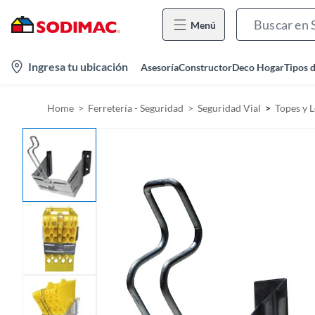
Menú
l
Ingresa tu ubicación
Asesoría
Constructor
Deco Hogar
Tipos 
o
c
Home
Ferretería - Seguridad
Seguridad Vial
Topes y 
a
t
i
o
n
-
i
c
o
n