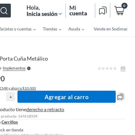
0
Hola
,
Mi
cuenta
Inicia sesión
Tarjetas y cuentas
Tiendas
Ayuda
Vende en Sodimac
o
f
n
I
r
e
Porta Cuña Metálico
l
l
e
(0)
r
Implementos
S
90
 CMR y ahorra $10.000
Agregar al carro
+
roducto tiene
derecho a retracto
l producto: 147618539
n
Cerrillos
ock en tienda