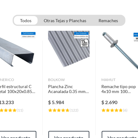
Todos
Otras Tejas y Planchas
Remaches
NERICO
BOLKOW
MAMUT
rfil estructural C
Plancha Zinc
Remache tipo pop
tal 100x20x0.85
Acanalada 0.35 mm
4x10 mm 100
m 6 m
85.1x200 cm Gris
unidades
AZM150
13.233
$
5.984
$
2.690
(
11
)
(
122
)
(
6
)
Ver producto
Ver producto
Ver producto