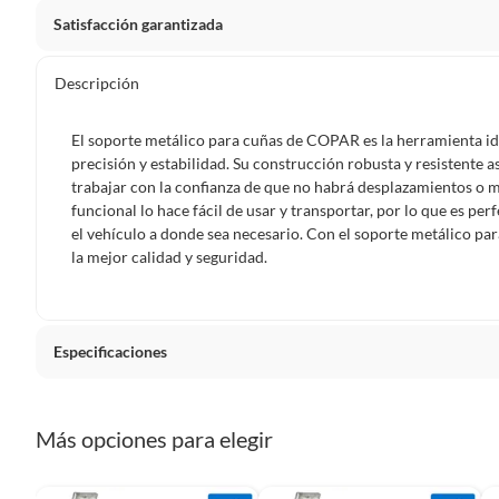
Satisfacción garantizada
Por ley, tienes hasta
10 días para devolver un producto
si
Descripción
Debe estar en perfecto estado, con todas sus etiquetas, sell
en cuenta que lo debes haber comprado por internet y que 
El soporte metálico para cuñas de COPAR es la herramienta id
Productos que, por su naturaleza, no puedan ser devueltos, pu
precisión y estabilidad. Su construcción robusta y resistente a
Confeccionados a la medida.
trabajar con la confianza de que no habrá desplazamientos o 
funcional lo hace fácil de usar y transportar, por lo que es per
De uso personal.
el vehículo a donde sea necesario. Con el soporte metálico pa
En sodimac.cl te damos
30 días desde que recibes el prod
la mejor calidad y seguridad.
etiquetas y sin uso, tal como te lo entregamos.
Productos digitales que se entregan a través de una desc
programas para el computador.
Especificaciones
Productos a pedido o confeccionados a medida.
Productos que han sido informados como imperfectos, 
Condicion del producto
Nuevo
remanufacturados o con alguna deficiencia, que sean comprado
Más opciones para elegir
Alimentos, bebidas, medicamentos, suplementos alimenticios, v
Pinturas de un color a solicitud.
Modelo
PORTA