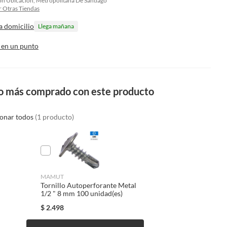
on Ubicacion, Metropolitana De Santiago
 Otras Tiendas
a domicilio
Llega mañana
 en un punto
o más comprado con este producto
ionar todos
(1 producto)
MAMUT
Tornillo Autoperforante Metal
1/2 " 8 mm 100 unidad(es)
$
2.498