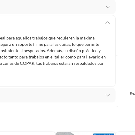
 te arrepientes de la compra.
os intactos y sin uso, tal como te lo entregamos. Ten
hay ciertas categorías que no tienen este derecho:
eal para aquellos trabajos que requieren la máxima
edan deteriorarse o caducar con rapidez.
segura un soporte firme para las cuñas, lo que permite
movimientos inesperados. Además, su diseño práctico y
fecto tanto para trabajos en el taller como para llevarlo en
ra cuñas de COPAR, tus trabajos estarán respaldados por
ucto
. Debe estar en perfecto estado, con todas sus
arga electrónica, por ejemplo, cupones de experiencia o
Rea
usados, reparados, abiertos, de segunda selección,
s en esa condición a un precio reducido.
itaminas, entre otros análogos.
 CUÑA