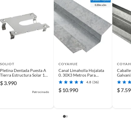
Metal
n
SOLIOT
COYAHUE
COYAH
Pletina Dentada Puesta A
Canal Limaholla Hojalata
Caballe
Tierra Estructura Solar 10
0. 30X3 Metros Para
Galvani
Unidades
Techos
Metros
$ 3.990
4.8
(36)
$ 10.990
$ 7.5
Patrocinado