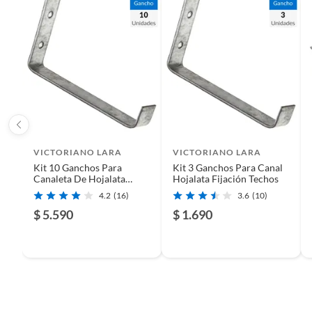
Plantas.
De uso personal.
Material
Acero,
Color
-
Tipo automotriz
Camió
VICTORIANO LARA
VICTORIANO LARA
Kit 10 Ganchos Para
Kit 3 Ganchos Para Canal
Canaleta De Hojalata
Hojalata Fijación Techos
Reforzados Techos
4.2
(16)
3.6
(10)
$ 5.590
$ 1.690