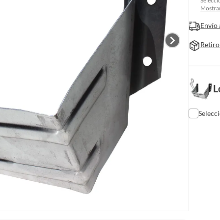
Selecci
Mostrar
Envío 
Retiro
L
Selecc