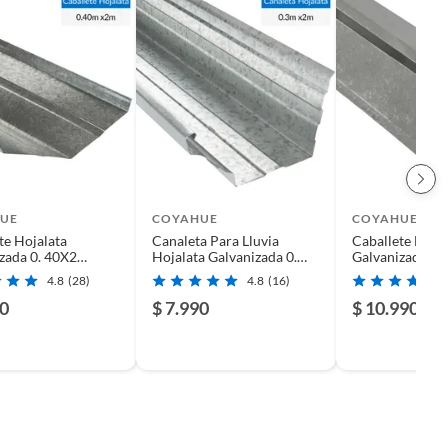
UE
COYAHUE
COYAHUE
te Hojalata
Canaleta Para Lluvia
Caballete Hojal
zada 0. 40X2
Hojalata Galvanizada 0.
Galvanizada Pa
 Para Techumbre
30X2 Metros
30X2 M
4.8
(28)
4.8
(16)
90
$ 7.990
$ 10.990