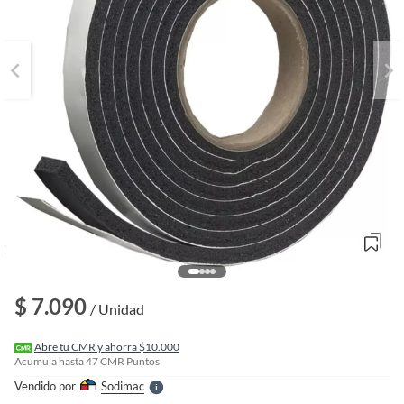
o
f
n
$ 7.090
I
/ Unidad
r
e
l
Abre tu CMR y ahorra $10.000
l
Acumula hasta
47
CMR Puntos
e
Vendido por
Sodimac
S