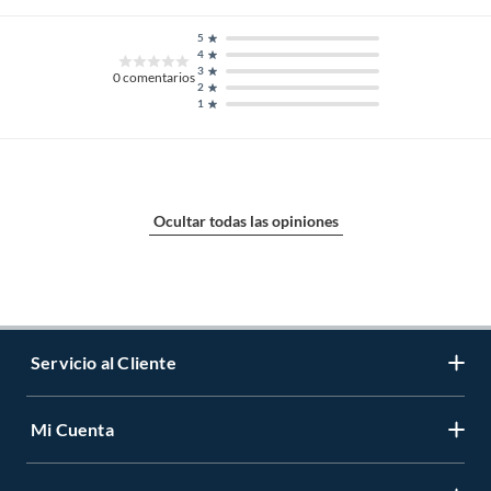
5
4
3
0
comentarios
2
1
Ocultar todas las opiniones
Servicio al Cliente
Mi Cuenta
Contáctanos
Medios de Pago