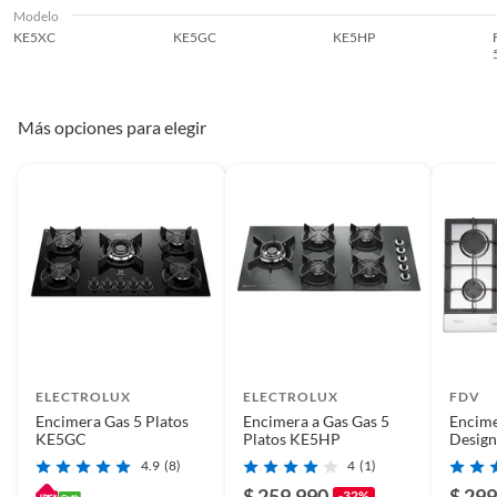
Modelo
KE5XC
KE5GC
KE5HP
Más opciones para elegir
ELECTROLUX
ELECTROLUX
FDV
Encimera Gas 5 Platos
Encimera a Gas Gas 5
Encime
KE5GC
Platos KE5HP
Desig
4.9
(8)
4
(1)
$ 259.990
$ 299
-32%