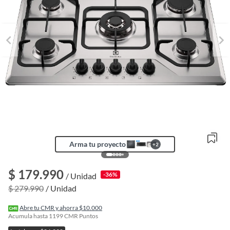
Arma tu proyecto
+
2
$ 179.990
-36%
/ Unidad
o
$ 279.990
/ Unidad
f
n
I
Abre tu CMR y ahorra $10.000
r
Acumula hasta
1199
CMR Puntos
e