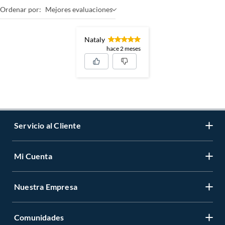
Ordenar por:
Mejores evaluaciones
Nataly
hace 2 meses
Servicio al Cliente
Mi Cuenta
Contáctanos
Medios de Pago
Nuestra Empresa
Registrate
Cambios y Devoluciones
Cambiar Contraseña
Tiendas y horarios
Comunidades
Sobre Nosotros