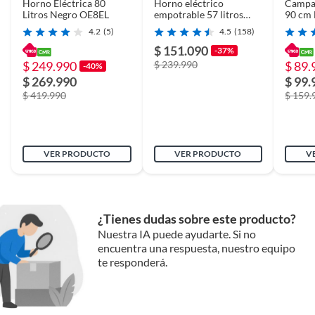
Horno Eléctrica 80
Horno eléctrico
Campa
Litros Negro OE8EL
empotrable 57 litros
90 cm
panel inox cocción 4
4.2
(5)
4.5
(158)
funciones
$ 151.090
-37%
$ 249.990
$ 239.990
$ 89.
-40%
$ 269.990
$ 99.
$ 419.990
$ 159.
VER PRODUCTO
VER PRODUCTO
V
¿Tienes dudas sobre este producto?
Nuestra IA puede ayudarte. Si no
encuentra una respuesta, nuestro equipo
te responderá.