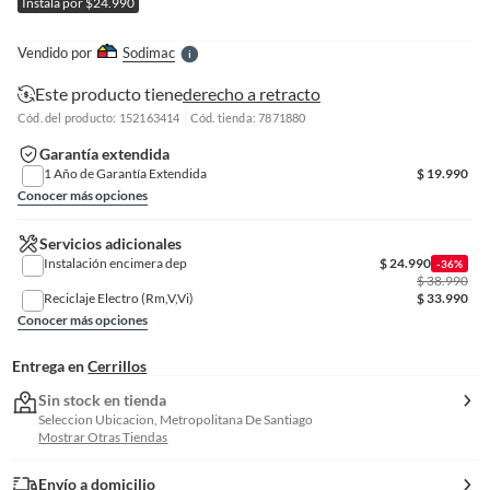
Instala por $24.990
l
l
e
Vendido por
Sodimac
S
Este producto tiene
derecho a retracto
Cód. del producto: 152163414
Cód. tienda: 7871880
Garantía extendida
1 Año de Garantía Extendida
$
19.990
Conocer más opciones
Servicios adicionales
Instalación encimera dep
$
24.990
-36%
$
38.990
Reciclaje Electro (Rm,V,Vi)
$
33.990
Conocer más opciones
Entrega en
Cerrillos
Sin stock en tienda
Seleccion Ubicacion, Metropolitana De Santiago
Mostrar Otras Tiendas
Envío a domicilio