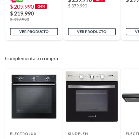
$ 209.990
$ 379.990
-34%
$ 219.990
$ 319.990
VER PRODUCTO
VER PRODUCTO
V
Complementa tu compra
ELECTROLUX
SINDELEN
ELEC