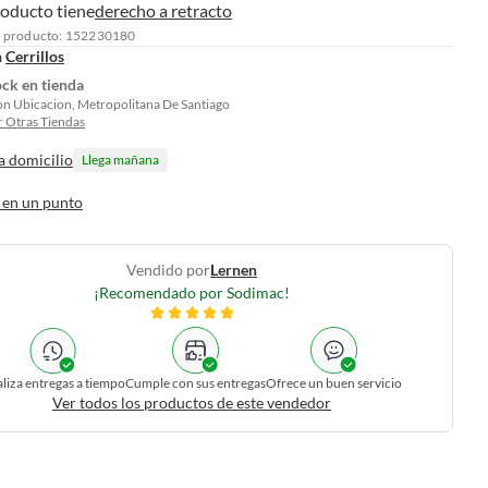
roducto tiene
derecho a retracto
l producto: 152230180
n
Cerrillos
ock en tienda
on Ubicacion, Metropolitana De Santiago
 Otras Tiendas
a domicilio
Llega mañana
 en un punto
Vendido por
Lernen
¡Recomendado por Sodimac!
liza entregas a tiempo
Cumple con sus entregas
Ofrece un buen servicio
Ver todos los productos de este vendedor