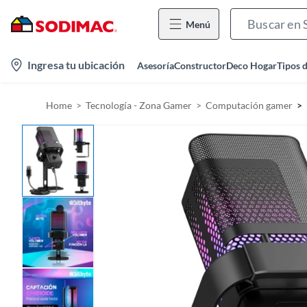
Menú
l
Ingresa tu ubicación
Asesoría
Constructor
Deco Hogar
Tipos 
o
c
Home
Tecnología - Zona Gamer
Computación gamer
a
t
i
o
n
-
i
c
o
n