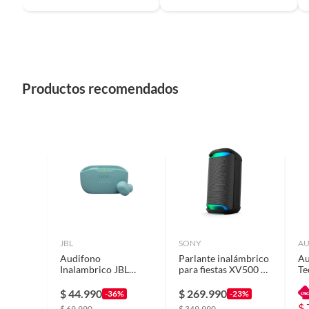
Color
Negro
Sensibilidad
-40 dB
Productos recomendados
Segmento
Gamer
Garantía
1 año
JBL
SONY
AU
Audifono
Parlante inalámbrico
Au
Inalambrico JBL
para fiestas XV500 de
Te
Wave Buds 2 Azul
la serie X
pr
$
44.990
$
269.990
-36%
-23%
$
$
69.990
$
349.990