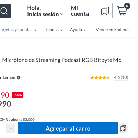
0
Hola
,
Mi
cuenta
Inicia sesión
Tarjetas y cuentas
Tiendas
Ayuda
Vende en Sodimac
o
f
n
I
Micrófono de Streaming Podcast RGB Bitbyte M6
|
r
e
l
l
e
4.6 (10)
r
Lernen
S
990
-64%
990
 CMR y ahorra $3.000
Agregar al carro
+