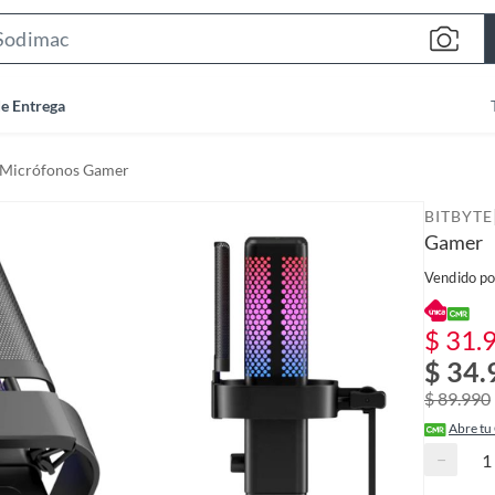
S
e
a
de Entrega
r
c
Micrófonos Gamer
h
B
BITBYTE
a
Gamer
r
Vendido po
$ 31.
$ 34.
$ 89.990
Abre tu
−