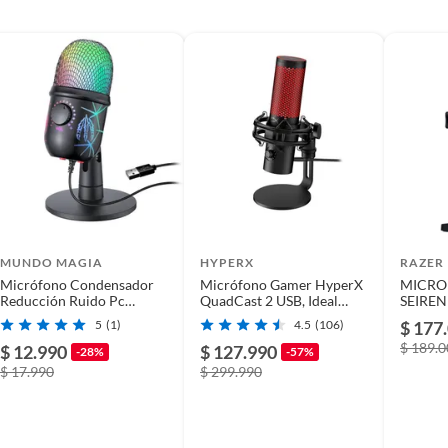
es
OFONOPRO
ca
MUNDO MAGIA
HYPERX
RAZER
ono Gamer
Micrófono Condensador
Micrófono Gamer HyperX
MICRO
Reducción Ruido Pc
QuadCast 2 USB, Ideal
SEIRE
Gamer Con Rgb Luz Negro
para Gaming y Streaming,
5
(1)
4.5
(106)
$ 177
Calidad de Sonido
$ 189.
Profesional
$ 12.990
$ 127.990
-28%
-57%
$ 17.990
$ 299.990