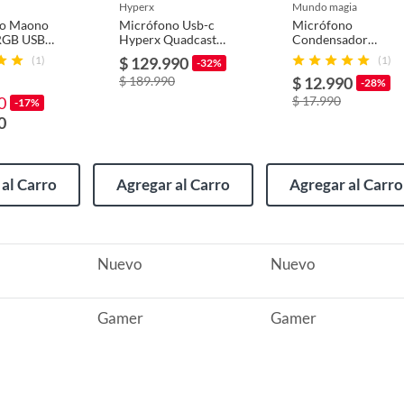
hyperx
mundo magia
 manual de usuario
no Maono
Micrófono Usb-c
Micrófono
GB USB-
Hyperx Quadcast 2
Condensador
Color Rojo Para
Reducción Ruido
(1)
$ 129.990
(1)
-32%
Streaming
Pc Gamer Con Rgb
$ 189.990
$ 12.990
Luz Negro
-28%
0
$ 17.990
-17%
0
al Carro
Agregar al Carro
Agregar al Carro
Nuevo
Nuevo
Gamer
Gamer