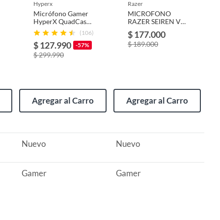
hyperx
razer
Micrófono Gamer
MICROFONO
HyperX QuadCast
RAZER SEIREN V3
2 USB, Ideal para
CHROMA
(106)
$ 177.000
Gaming y
$ 127.990
$ 189.000
Streaming, Calidad
-57%
de Sonido
$ 299.990
Profesional
Agregar al Carro
Agregar al Carro
Nuevo
Nuevo
Gamer
Gamer