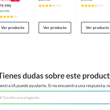
79.990
(
17
)
(
77
)
29.990
(
4
)
Ver producto
Ver producto
Ver producto
Tienes dudas sobre este produc
estra IA puede ayudarte. Si no encuentra una respuesta, n
Escribe una pregunta