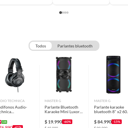
VPa
Todos
Parlantes bluetooth
DIO TECHNICA
MASTER G
MASTER G
dífonos Audio-
Parlante Bluetooth
Parlante karaoke
chnica
Karaoke Mini Luxor
bluetooth 8" x2 6
ofesionales M30X
4” X2 Micrófono
rms ecualizador 5
bandas pPhantom
$
19.990
$
84.990
-60%
-15%
76.990
-41%
$
49.990
$
99.990