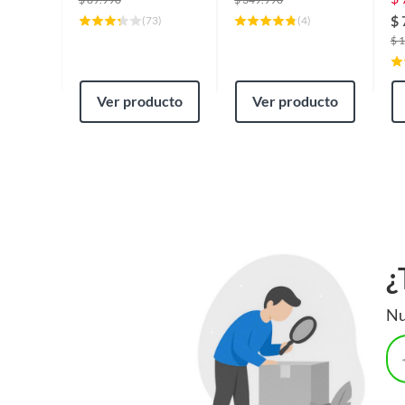
$
(
73
)
(
4
)
$
1
Ver producto
Ver producto
¿
Nu