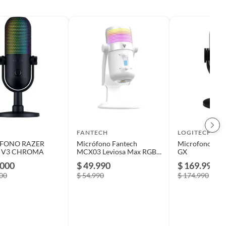
FANTECH
LOGITECH
FONO RAZER
Micrófono Fantech
Microfono Logi
N V3 CHROMA
MCX03 Leviosa Max RGB
GX
White Edition
.000
$ 49.990
$ 169.990
000
$ 54.990
$ 174.990