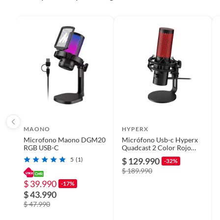
Detalle de la garantía
12 mes
Modelo
MICR
Compatible con
No apli
Potencia
-
MAONO
HYPERX
Incluye
Microf
Microfono Maono DGM20
Micrófono Usb-c Hyperx
RGB USB-C
Quadcast 2 Color Rojo
Para Streaming
5
(1)
$ 129.990
-32%
Requiere Serial Number
No
$ 189.990
$ 39.990
-17%
$ 43.990
Requiere IMEI
No
$ 47.990