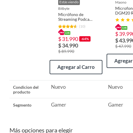
Estás viendo
maono
Incluye:
1 micrófono RGB USB, 1 cable USB de 1,8 m y 1
Microfo
bitbyte
Detalle de la Condición
Nuevo
DGM20 R
Micrófono de
C
Streaming Podcast
RGB Bitbyte M6
(10)
Gamer
País de origen
China
$ 39.99
$ 31.990
-64%
$ 43.99
$ 34.990
$ 47.990
Condicion del producto
Nuevo
$ 89.990
Agregar 
Agregar al Carro
Plazo de disponibilidad de servicio técnico
5 años
alto
14
Nuevo
Nuevo
Condicion del
producto
Gamer
Gamer
Ancho
7
Segmento
Duración en condiciones previsibles de uso
5 años
Más opciones para elegir