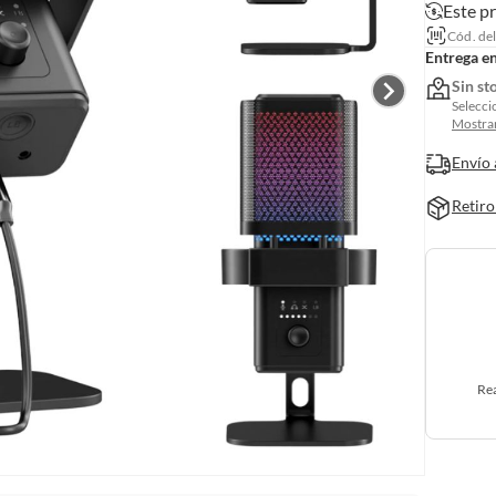
Este p
Cód. de
Entrega e
Sin st
Selecci
Mostrar
Envío 
Retiro
Rea