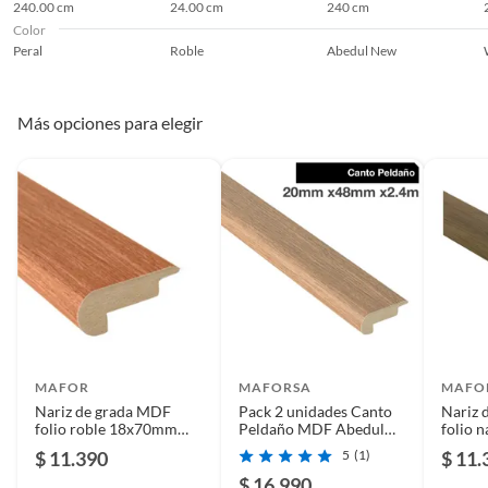
240.00 cm
24.00 cm
240 cm
Color
Peral
Roble
Abedul New
Más opciones para elegir
MAFOR
MAFORSA
MAFO
Nariz de grada MDF
Pack 2 unidades Canto
Nariz 
folio roble 18x70mm
Peldaño MDF Abedul
folio 
2,4mt
New 48 mm 2x240 cm
18x70
$ 11.390
5
(1)
$ 11.
$ 16.990