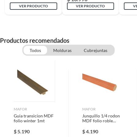
VER PRODUCTO
VER PRODUCTO
V
Productos recomendados
Todos
Molduras
Cubrejuntas
MAFOR
MAFOR
Guia transicion MDF
Junquillo 1/4 rodon
folio winter 1mt
MDF folio roble
18x18mm 2,4mt
$
5.190
$
4.190