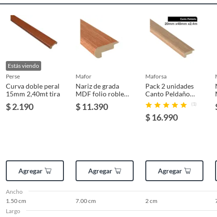
producto
un precio reducido.
Alimentos, bebidas, medicamentos, suplementos alimenticios,
vitaminas, entre otros análogos.
Productos en combo
No
Pinturas de un color a solicitud.
Plantas.
Modelo
CURVA DOBLE PERAL 15MM
Estás viendo
De uso personal.
TIRA 2.40 MTS
perse
mafor
maforsa
Curva doble peral
Nariz de grada
Pack 2 unidades
15mm 2,40mt tira
MDF folio roble
Canto Peldaño
18x70mm 2,4mt
MDF Abedul New
Largo
240.00 cm
$ 2.190
$ 11.390
(1)
48 mm 2x240 cm
$ 16.990
Color
Peral
Garantía
6 meses
Agregar
Agregar
Agregar
Ancho
Ancho
1.50 cm
1.50 cm
7.00 cm
2 cm
Largo