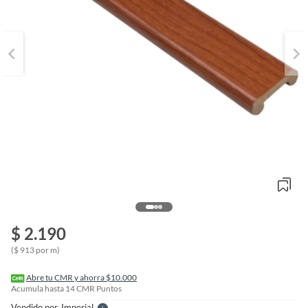
o
f
$ 2.190
n
I
($ 913 por m)
r
e
l
Abre tu CMR y ahorra $10.000
l
Acumula hasta
14
CMR Puntos
e
Vendido por
Imperial