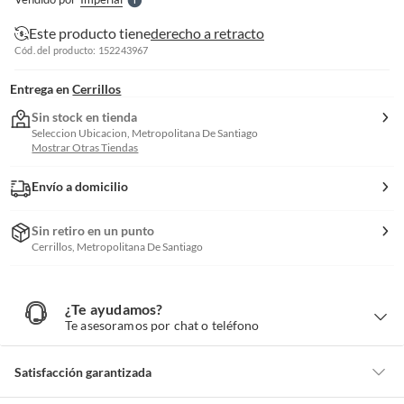
S
Este producto tiene
derecho a retracto
Cód. del producto: 152243967
Entrega en
Cerrillos
Sin stock en tienda
Seleccion Ubicacion, Metropolitana De Santiago
Mostrar Otras Tiendas
Envío a domicilio
Sin retiro en un punto
Cerrillos, Metropolitana De Santiago
¿Te ayudamos?
¿
T
Te asesoramos por chat o teléfono
e
a
y
u
d
Satisfacción garantizada
a
m
o
s