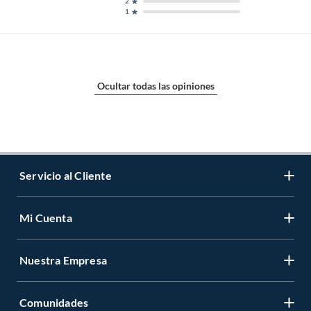
2
1
Ocultar todas las opiniones
Servicio al Cliente
Mi Cuenta
Contáctanos
Medios de Pago
Nuestra Empresa
Registrate
Cambios y Devoluciones
Cambiar Contraseña
Tiendas y horarios
Comunidades
Sobre Nosotros