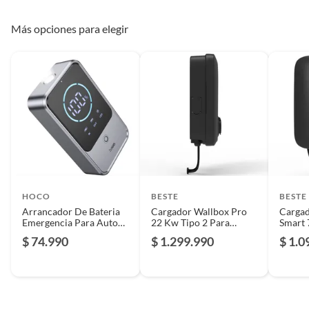
Más opciones para elegir
HOCO
BESTE
BESTE
Arrancador De Bateria
Cargador Wallbox Pro
Cargad
Emergencia Para Auto
22 Kw Tipo 2 Para
Smart 
10.000mah
Vehículo Eléctrico
Auto E
$ 74.990
$ 1.299.990
$ 1.0