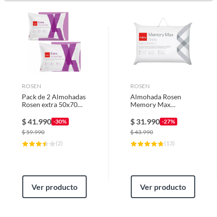
Plantas.
Plumon 1.5 plaza
De uso personal.
Ancho
50x70 cm, 50x90 cm
ROSEN
ROSEN
Pack de 2 Almohadas
Almohada Rosen
Rosen extra 50x70
Memory Max
cm
Americana 42x62 Cm
$
41.990
$
31.990
-30%
-27%
$
59.990
$
43.990
(
2
)
(
13
)
Ver producto
Ver producto