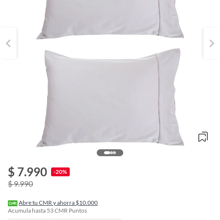
$ 7.990
o
-20%
f
$ 9.990
n
I
r
Abre tu CMR y ahorra $10.000
e
Acumula hasta
53
CMR Puntos
l