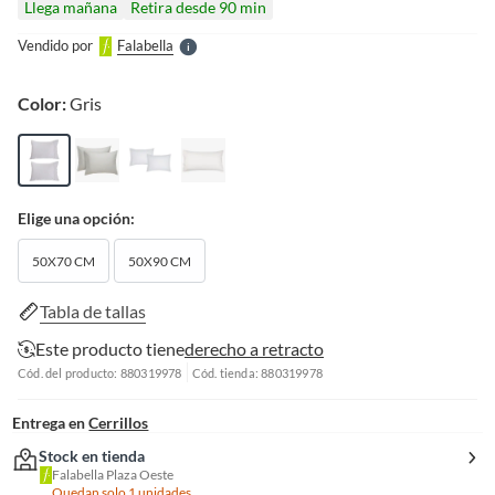
Llega mañana
Retira desde 90 min
l
e
Vendido por
Falabella
S
Color:
Gris
Elige una opción:
50X70 CM
50X90 CM
Tabla de tallas
Este producto tiene
derecho a retracto
Cód. del producto: 880319978
Cód. tienda: 880319978
Entrega en
Cerrillos
Stock en tienda
Falabella Plaza Oeste
Quedan solo 1 unidades