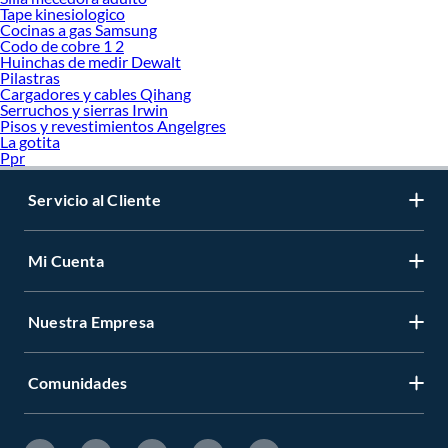
Tape kinesiologico
Cocinas a gas Samsung
Codo de cobre 1 2
Huinchas de medir Dewalt
Pilastras
Cargadores y cables Qihang
Serruchos y sierras Irwin
Pisos y revestimientos Angelgres
La gotita
Ppr
Servicio al Cliente
Mi Cuenta
Nuestra Empresa
Comunidades