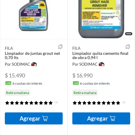
FILA
FILA
Limpiador de juntas grout net
Limpiador quita cemento final
0,70 lts
de obra 0,94 l
Por SODIMAC
Por SODIMAC
$ 15.490
$ 16.990
6
cuotas sin interés
6
cuotas sin interés
Retira mañana
Retira mañana
(4)
(5)
Agregar
Agregar