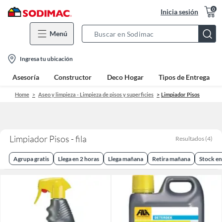
0
Inicia sesión
Menú
Search
Bar
location-
Ingresa tu ubicación
icon
Asesoría
Constructor
Deco Hogar
Tipos de Entrega
Home
Aseo y limpieza - Limpieza de pisos y superficies
Limpiador Pisos
Limpiador Pisos - fila
Resultados
(
4
)
Agrupa gratis
Llega en 2 horas
Llega mañana
Retira mañana
Stock en