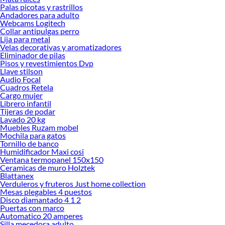
tus ideas realidad. ¡Visítanos y encuentra todo lo que tenemos para ofrecerte en
Palas picotas y rastrillos
Limpiador Pisos!
Andadores para adulto
Webcams Logitech
Explora la variedad de productos de Limpiador Pisos en Sodimac
Collar antipulgas perro
Lija para metal
Herramientas, materiales y accesorios de calidad para tus proyectos y
Velas decorativas y aromatizadores
renovación de espacios. ¡Visítanos y descubre todo lo que tenemos para
Eliminador de pilas
ofrecerte!
Pisos y revestimientos Dvp
Llave stilson
Encuentra una amplia variedad de productos de Limpiador Pisos en Sodimac.
Audio Focal
Encuentra todo lo necesario para tus proyectos de renovación y decoración.
Cuadros Retela
¡Visítanos y haz tus ideas realidad!
Cargo mujer
Librero infantil
Tijeras de podar
Lavado 20 kg
Muebles Ruzam mobel
Mochila para gatos
Tornillo de banco
Humidificador Maxi cosi
Ventana termopanel 150x150
Ceramicas de muro Holztek
Blattanex
Verduleros y fruteros Just home collection
Mesas plegables 4 puestos
Disco diamantado 4 1 2
Puertas con marco
Automatico 20 amperes
Silla mecedora adulto