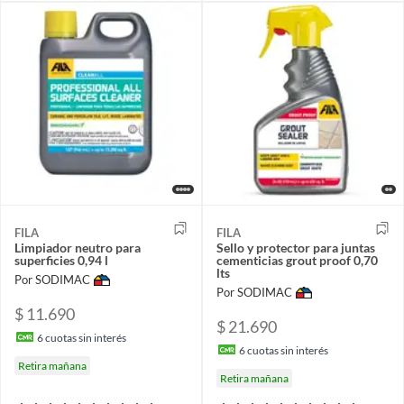
FILA
FILA
Limpiador neutro para
Sello y protector para juntas
superficies 0,94 l
cementicias grout proof 0,70
lts
Por SODIMAC
Por SODIMAC
$ 11.690
$ 21.690
6
cuotas sin interés
6
cuotas sin interés
Retira mañana
Retira mañana