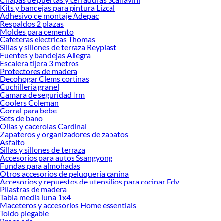
Kits y bandejas para pintura Lizcal
Encuentra una amplia variedad de productos de Mueblería y Grifería en
Adhesivo de montaje Adepac
Sodimac. Encuentra todo lo necesario para tus proyectos de renovación y
Respaldos 2 plazas
decoración. ¡Visítanos y haz tus ideas realidad!
Moldes para cemento
Cafeteras electricas Thomas
Sillas y sillones de terraza Reyplast
Fuentes y bandejas Allegra
Escalera tijera 3 metros
Protectores de madera
Decohogar Clems cortinas
Cuchilleria granel
Camara de seguridad Irm
Coolers Coleman
Corral para bebe
Sets de bano
Ollas y cacerolas Cardinal
Zapateros y organizadores de zapatos
Asfalto
Sillas y sillones de terraza
Accesorios para autos Ssangyong
Fundas para almohadas
Otros accesorios de peluqueria canina
Accesorios y repuestos de utensilios para cocinar Fdv
Pilastras de madera
Tabla media luna 1x4
Maceteros y accesorios Home essentials
Toldo plegable
Broca sds