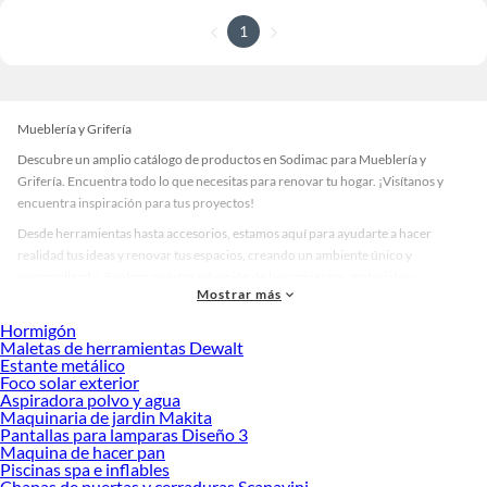
1
Mueblería y Grifería
Descubre un amplio catálogo de productos en Sodimac para Mueblería y
Grifería. Encuentra todo lo que necesitas para renovar tu hogar. ¡Visítanos y
encuentra inspiración para tus proyectos!
Desde herramientas hasta accesorios, estamos aquí para ayudarte a hacer
realidad tus ideas y renovar tus espacios, creando un ambiente único y
personalizado. Explora nuestra selección de herramientas, materiales y
Mostrar más
accesorios de calidad que te ayudarán a crear un espacio más tú.
Hormigón
Desde remodelaciones hasta proyectos de decoración, estamos aquí para hacer
Maletas de herramientas Dewalt
tus ideas realidad. ¡Visítanos y encuentra todo lo que tenemos para ofrecerte en
Estante metálico
Mueblería y Grifería!
Foco solar exterior
Aspiradora polvo y agua
Explora la variedad de productos de Mueblería y Grifería en Sodimac
Maquinaria de jardin Makita
Pantallas para lamparas Diseño 3
Herramientas, materiales y accesorios de calidad para tus proyectos y
Maquina de hacer pan
renovación de espacios. ¡Visítanos y descubre todo lo que tenemos para
Piscinas spa e inflables
ofrecerte!
Chapas de puertas y cerraduras Scanavini