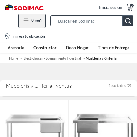
0
Inicia sesión
Menú
Search
Bar
location-
Ingresa tu ubicación
icon
Asesoría
Constructor
Deco Hogar
Tipos de Entrega
Home
Electrohogar - Equipamiento Industrial
Mueblería y Grifería
Mueblería y Grifería - ventus
Resultados
(
2
)