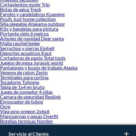
Cortavientos mujer Trip
Botas de agua Treck
Faroles y candelabros Kuangye
Poufs Just home collection
Silla plegable Atakama outdoor
Kits y bandejas para pintura
Portante cielo 6 metros
Arboles de navidad Dear santa
Malla raschel beige
Serruchos y sierras Einhell
Deportes acuaticos Kaut
Cortadoras de pasto Total tools
Juegos de mesa Jurassic world
Pantalones y buzos de trabajo Alaska
Veneno de raton Zecto
Terminales para cortina
Tocadores Tuhome
Tabla de 1x4 en bruto
Juego de comedor 4 sillas
Camara de seguridad Reolink
Enroscador de tubos
Ocre
Viga pino oregon 2x6x6
Mancuernas y pesas Overfit
Botellas termicas Norden
Servicio al Cliente