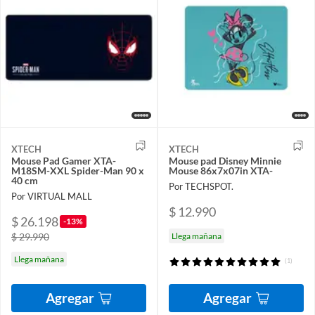
XTECH
XTECH
Mouse Pad Gamer XTA-
Mouse pad Disney Minnie
M18SM-XXL Spider-Man 90 x
Mouse 86x7x07in XTA-
40 cm
Por TECHSPOT.
Por VIRTUAL MALL
$ 12.990
$ 26.198
-13%
$ 29.990
Llega mañana
Llega mañana
(1)
Agregar
Agregar