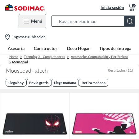
0
Inicia sesión
Menú
Search
Bar
location-
Ingresa tu ubicación
icon
Asesoría
Constructor
Deco Hogar
Tipos de Entrega
Home
Tecnología - Computadores
Accesorios Computación y Periféricos
Mousepad
Mousepad - xtech
Resultados
(
11
)
Llega hoy
Envío gratis
Llega mañana
Retira mañana