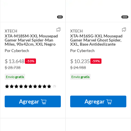
XTECH
XTECH
XTA-M18SM-XXL Mousepad
XTA-M16SG-XXL Mousepad
Gamer Marvel Spider-Man
Gamer Marvel Ghost Spider,
Miles, 90x42cm, XXL Negro
XXL, Base Antideslizante
Por Cybertech
Por Cybertech
$ 13.648
$ 10.235
-53%
-59%
$ 28.738
$ 24.988
Envío
gratis
Envío
gratis
(5)
Agregar
Agregar