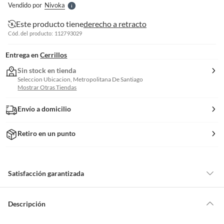
Vendido por
Nivoka
S
Este producto tiene
derecho a retracto
Cód. del producto: 112793029
Entrega en
Cerrillos
Sin stock en tienda
Seleccion Ubicacion, Metropolitana De Santiago
Mostrar Otras Tiendas
Envío a domicilio
Retiro en un punto
Satisfacción garantizada
Por ley, tienes hasta
10 días para devolver un producto
si te arrepientes
de la compra.
Descripción
Debe estar en perfecto estado, con todas sus etiquetas, sellos intactos y
sin uso, tal como te lo entregamos. Ten en cuenta que lo debes haber