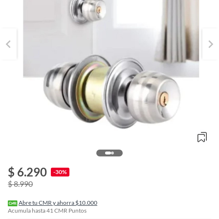
o
f
$ 6.290
n
-30%
I
$ 8.990
r
e
l
Abre tu CMR y ahorra $10.000
l
Acumula hasta
41
CMR Puntos
e