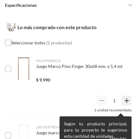
Distancia clave del orificio central: Aprox. 4.2cm/1.7in
Especificaciones
Pinturas de un color a solicitud.
Plantas.
De uso personal.
Condicion del
Nuevo
Lo más comprado con este producto
producto
Seleccionar todos
(2 productos)
Material
Acero inoxidable
MULTIMARCA
Juego Marco Pino Finger 30x68 mm. x 5.4 mt
Largo
16,8 cm
$
9.990
Alto
16,8 cm
Ancho
7,6 cm
1
unidad recomendada
Según tu producto principal,
LAS VERTIENTES
para tu proyecto te sugerimos
Juego marco puerta pino 30X90 MM 5,4mt
esta cantidad de unidades.
Entendido