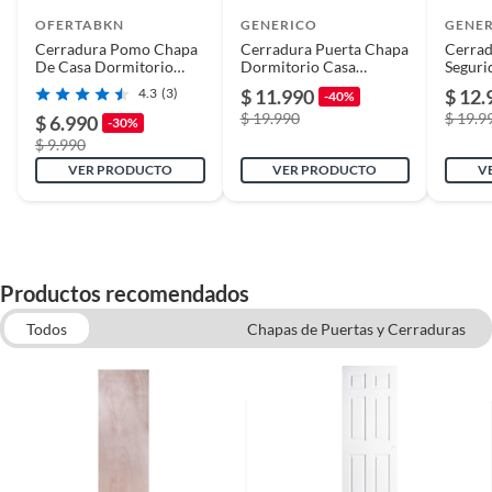
OFERTABKN
GENERICO
GENE
Cerradura Pomo Chapa
Cerradura Puerta Chapa
Cerradu
De Casa Dormitorio
Dormitorio Casa
Seguri
Baño
Seguridad Color Cromo
4.3
(3)
$ 11.990
$ 12.
-40%
$ 19.990
$ 19.9
$ 6.990
-30%
$ 9.990
VER PRODUCTO
VER PRODUCTO
V
Productos recomendados
Todos
Chapas de Puertas y Cerraduras
Cerraduras Digitales
Bisagras para puertas y ventanas
Cerraduras para Puerta Interior
Puertas de Interior
Chapas de Seguridad y Cerrojos