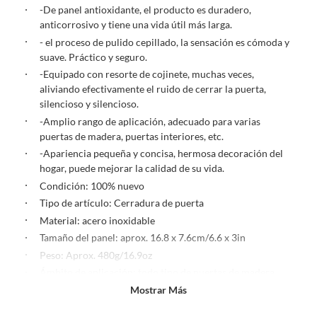
-De panel antioxidante, el producto es duradero,
comprado por internet y que hay ciertas categorías que no tienen este
anticorrosivo y tiene una vida útil más larga.
derecho:
- el proceso de pulido cepillado, la sensación es cómoda y
Productos que, por su naturaleza, no puedan ser devueltos,
suave. Práctico y seguro.
puedan deteriorarse o caducar con rapidez.
-Equipado con resorte de cojinete, muchas veces,
Confeccionados a la medida.
aliviando efectivamente el ruido de cerrar la puerta,
De uso personal.
silencioso y silencioso.
En sodimac.cl te damos
30 días desde que recibes el producto
. Debe
-Amplio rango de aplicación, adecuado para varias
estar en perfecto estado, con todas sus etiquetas y sin uso, tal como te lo
puertas de madera, puertas interiores, etc.
entregamos.
-Apariencia pequeña y concisa, hermosa decoración del
hogar, puede mejorar la calidad de su vida.
Productos digitales que se entregan a través de una descarga
electrónica, por ejemplo, cupones de experiencia o programas
Condición: 100% nuevo
para el computador.
Tipo de artículo: Cerradura de puerta
Productos a pedido o confeccionados a medida.
Material: acero inoxidable
Productos que han sido informados como imperfectos, usados,
Tamaño del panel: aprox. 16.8 x 7.6cm/6.6 x 3in
reparados, abiertos, de segunda selección, remanufacturados o
Peso: Aprox. 480g/16.9oz
con alguna deficiencia, que sean comprados en esa condición a
Ámbito de aplicación: todo tipo de puertas de madera,
un precio reducido.
puertas interiores, etc.
Mostrar Más
Alimentos, bebidas, medicamentos, suplementos alimenticios,
Color: acero inoxidable cepillado Color
vitaminas, entre otros análogos.