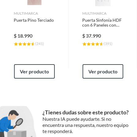
MULTIMARCA
MULTIMARCA
Puerta Pino Terciado
Puerta Sinfonía HDF
con 6 Paneles con
Perforación Blanco
Prepintada
$
18.990
$
37.990
(
241
)
(
391
)
Ver producto
Ver producto
¿Tienes dudas sobre este producto?
Nuestra IA puede ayudarte. Si no
encuentra una respuesta, nuestro equipo
te responderá.