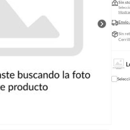
Sin st
Selecci
Mostrar
Envío 
Sin re
Cerril
L
Selecc