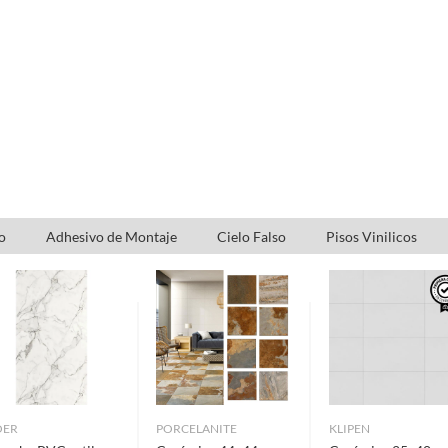
o
Adhesivo de Montaje
Cielo Falso
Pisos Vinilicos
OER
PORCELANITE
KLIPEN