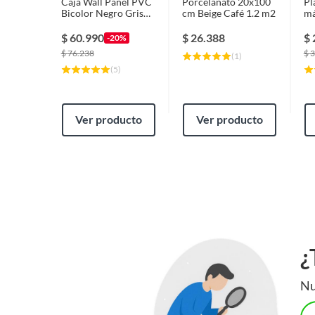
Caja Wall Panel PVC
Porcelanato 20x100
Pl
Bicolor Negro Gris
cm Beige Café 1.2 m2
má
240x16 cm 3.84 m²
pa
(10 Paneles)
P
$
60.990
$
26.388
$
-20%
$
76.238
$
3
(
1
)
(
5
)
Ver producto
Ver producto
¿
Nu