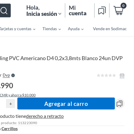
0
Hola
,
Mi
cuenta
Inicia sesión
Tarjetas y cuentas
Tiendas
Ayuda
Vende en Sodimac
o
f
n
I
ding PVC Americano D4 0,2x3,8mts Blanco 24un DVP
r
e
l
l
e
(0)
r
Dvp
S
.990
 CMR y ahorra $10.000
Agregar al carro
+
roducto tiene
derecho a retracto
l producto: 113223090
n
Cerrillos