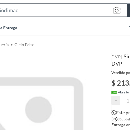
S
e
a
de Entrega
r
c
uería
Cielo Falso
h
B
Si
|
DVP
a
DVP
r
Vendido po
$ 213
Abre tu
−
Este p
Cód. de
Entrega e