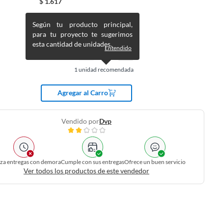
$
1.617
Según tu producto principal,
para tu proyecto te sugerimos
esta cantidad de unidades.
Entendido
1
unidad recomendada
Agregar al Carro
Vendido por
Dvp
iza entregas con demora
Cumple con sus entregas
Ofrece un buen servicio
Ver todos los productos de este vendedor