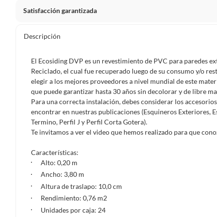
Satisfacción garantizada
Por ley, tienes hasta
10 días para devolver un producto
si
Descripción
Debe estar en perfecto estado, con todas sus etiquetas, sell
en cuenta que lo debes haber comprado por internet y que 
El Ecosiding DVP es un revestimiento de PVC para paredes ext
Productos que, por su naturaleza, no puedan ser devueltos, pu
Reciclado, el cual fue recuperado luego de su consumo y/o r
Confeccionados a la medida.
elegir a los mejores proveedores a nivel mundial de este materi
que puede garantizar hasta 30 años sin decolorar y de libre m
De uso personal.
Para una correcta instalación, debes considerar los accesorios
En sodimac.cl te damos
30 días desde que recibes el prod
encontrar en nuestras publicaciones (Esquineros Exteriores, Es
etiquetas y sin uso, tal como te lo entregamos.
Termino, Perfil J y Perfil Corta Gotera).
Te invitamos a ver el video que hemos realizado para que con
Productos digitales que se entregan a través de una desc
programas para el computador.
Características:
Productos a pedido o confeccionados a medida.
Alto: 0,20 m
Productos que han sido informados como imperfectos, 
Ancho: 3,80 m
remanufacturados o con alguna deficiencia, que sean comprado
Altura de traslapo: 10,0 cm
Alimentos, bebidas, medicamentos, suplementos alimenticios, v
Rendimiento: 0,76 m2
Pinturas de un color a solicitud.
Unidades por caja: 24