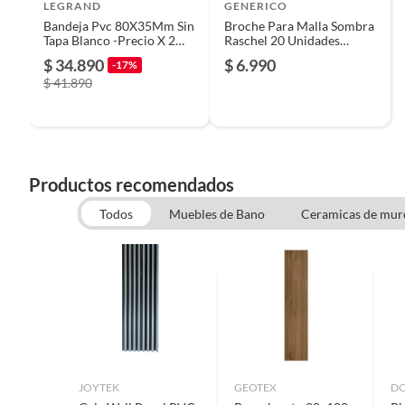
LEGRAND
GENERICO
Bandeja Pvc 80X35Mm Sin
Broche Para Malla Sombra
Tapa Blanco -Precio X 2
Raschel 20 Unidades
Mt-
Valprik
$ 34.890
$ 6.990
-17%
$ 41.890
Productos recomendados
Todos
Muebles de Bano
Ceramicas de mur
JOYTEK
GEOTEX
D