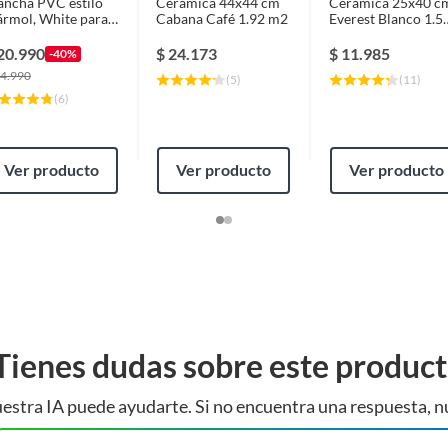
ancha PVC estilo
Cerámica 44x44 cm
Cerámica 25x40 c
rmol, White para
Cabana Café 1.92 m2
Everest Blanco 1.5
red 122 x 244cm
m2
VC004
20.990
$
24.173
$
11.985
-40%
4.990
(
5
)
(
11
)
(
6
)
Ver producto
Ver producto
Ver producto
Tienes dudas sobre este produc
estra IA puede ayudarte. Si no encuentra una respuesta, n