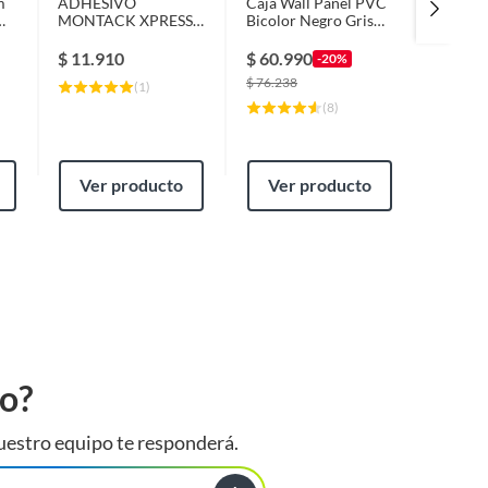
m
ADHESIVO
Caja Wall Panel PVC
Kit Mueb
MONTACK XPRESS
Bicolor Negro Gris
Textura
315 GRS
240x16 cm 3.84 m²
61x50x
TRANSPARENTE
(10 Paneles)
$
11.910
$
60.990
$
119.
-20%
CEYS
$
76.238
$
149.99
(
1
)
(
8
)
Ver producto
Ver producto
Ver
to?
uestro equipo te responderá.