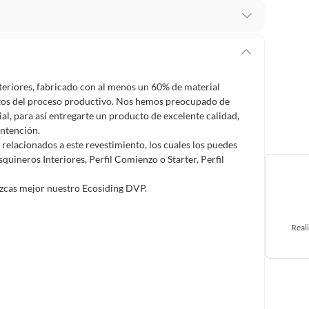
 te arrepientes de la compra.
os intactos y sin uso, tal como te lo entregamos. Ten
hay ciertas categorías que no tienen este derecho:
eriores, fabricado con al menos un 60% de material
edan deteriorarse o caducar con rapidez.
estos del proceso productivo. Nos hemos preocupado de
al, para así entregarte un producto de excelente calidad,
antención.
 relacionados a este revestimiento, los cuales los puedes
ucto
. Debe estar en perfecto estado, con todas sus
quineros Interiores, Perfil Comienzo o Starter, Perfil
ozcas mejor nuestro Ecosiding DVP.
arga electrónica, por ejemplo, cupones de experiencia o
Real
usados, reparados, abiertos, de segunda selección,
s en esa condición a un precio reducido.
itaminas, entre otros análogos.