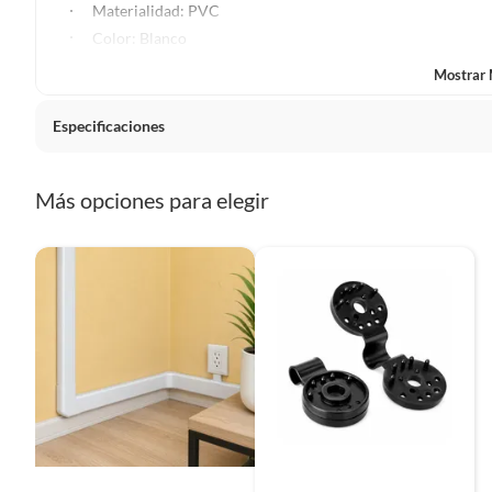
Plantas.
Materialidad: PVC
De uso personal.
Color: Blanco
Mostrar
Especificaciones
Largo
3,80 m
Más opciones para elegir
Ancho
0,20 m