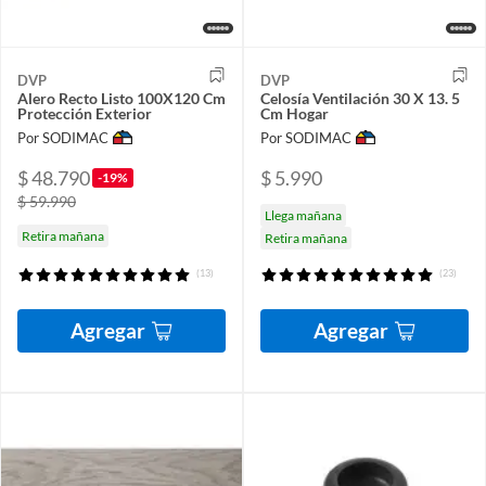
DVP
DVP
Alero Recto Listo 100X120 Cm
Celosía Ventilación 30 X 13. 5
Protección Exterior
Cm Hogar
Por SODIMAC
Por SODIMAC
$ 48.790
$ 5.990
-19%
$ 59.990
Llega mañana
Retira mañana
Retira mañana
(13)
(23)
Agregar
Agregar