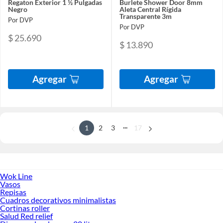
Regaton Exterior 1 ½ Pulgadas
Burlete Shower Door 8mm
Negro
Aleta Central Rígida
Transparente 3m
Por DVP
Por DVP
$ 25.690
$ 13.890
Agregar
Agregar
...
1
2
3
17
Wok Line
Vasos
Repisas
Cuadros decorativos minimalistas
Cortinas roller
Salud Red relief