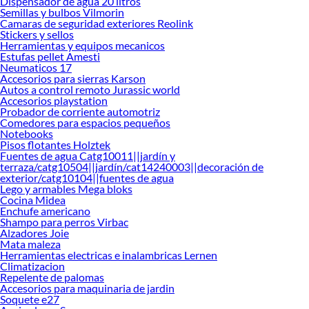
Dispensador de agua 20 litros
Semillas y bulbos Vilmorin
Camaras de seguridad exteriores Reolink
Stickers y sellos
Herramientas y equipos mecanicos
Estufas pellet Amesti
Neumaticos 17
Accesorios para sierras Karson
Autos a control remoto Jurassic world
Accesorios playstation
Probador de corriente automotriz
Comedores para espacios pequeños
Notebooks
Pisos flotantes Holztek
Fuentes de agua Catg10011||jardín y
terraza/catg10504||jardín/cat14240003||decoración de
exterior/catg10104||fuentes de agua
Lego y armables Mega bloks
Cocina Midea
Enchufe americano
Shampo para perros Virbac
Alzadores Joie
Mata maleza
Herramientas electricas e inalambricas Lernen
Climatizacion
Repelente de palomas
Accesorios para maquinaria de jardin
Soquete e27