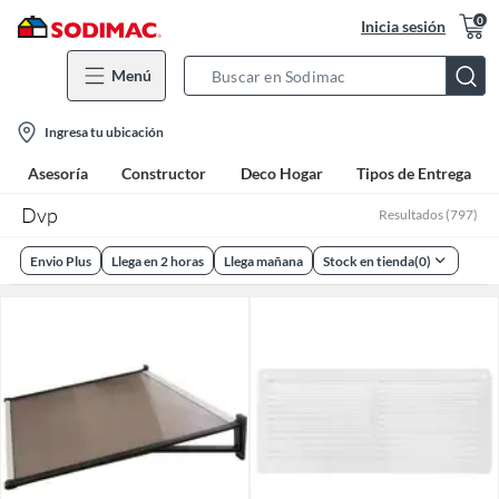
0
Inicia sesión
Menú
Search
Bar
location-
Ingresa tu ubicación
icon
Asesoría
Constructor
Deco Hogar
Tipos de Entrega
Dvp
Resultados
(
797
)
Envio Plus
Llega en 2 horas
Llega mañana
Stock en tienda
(
0
)