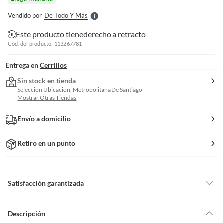
l
e
Vendido por
De Todo Y Más
S
Este producto tiene
derecho a retracto
Cód. del producto: 113267781
Entrega en
Cerrillos
Sin stock en tienda
Seleccion Ubicacion, Metropolitana De Santiago
Mostrar Otras Tiendas
Envío a domicilio
Retiro en un punto
Satisfacción garantizada
Por ley, tienes hasta
10 días para devolver un producto
si te arrepientes
de la compra.
Descripción
Debe estar en perfecto estado, con todas sus etiquetas, sellos intactos y