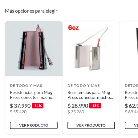
Duración en
6
Más opciones para elegir
condiciones
previsibles de uso
Plazo de
6
disponibilidad de
repuestos
DE TODO Y MAS
DE TODO Y MAS
DETO
Resistencias para Mug
Resistencias para Mug
Resist
Press conector macho
Press conector macho
Press 
17oz
6oz
30oz
$ 37.990
$ 28.990
$ 62.
-31%
-18%
$ 55.420
$ 35.260
$ 89.4
VER PRODUCTO
VER PRODUCTO
V