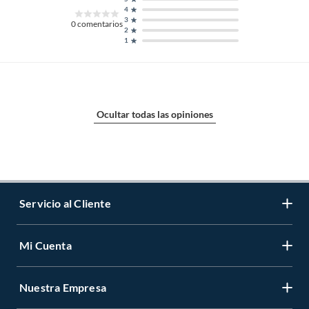
4
3
0
comentarios
2
1
Ocultar todas las opiniones
Servicio al Cliente
Mi Cuenta
Contáctanos
Medios de Pago
Nuestra Empresa
Registrate
Cambios y Devoluciones