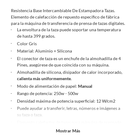
sin uso, tal como te lo entregamos. Ten en cuenta que lo debes haber
Resistencia Base Intercambiable De Estampadora Tazas.
comprado por internet y que hay ciertas categorías que no tienen este
Elemento de calefacción de repuesto específico de fábrica
derecho:
para la máquina de transferencia de prensa de tazas digitales.
Productos que, por su naturaleza, no puedan ser devueltos,
La envoltura de la taza puede soportar una temperatura
puedan deteriorarse o caducar con rapidez.
de hasta 399 grados.
Confeccionados a la medida.
Color Gris
De uso personal.
Material: Aluminio + Silicona
En sodimac.cl te damos
30 días desde que recibes el producto
. Debe
El conector de taza es un enchufe de la almohadilla de 4
estar en perfecto estado, con todas sus etiquetas y sin uso, tal como te lo
Pines, asegúrese de que coincida con su máquina.
entregamos.
Almohadilla de silicona, disipador de calor incorporado,
calienta más uniformemente
.
Productos digitales que se entregan a través de una descarga
electrónica, por ejemplo, cupones de experiencia o programas
Modo de alimentación de papel:
Manual
para el computador.
Rango de potencia: 250w - 500w
Productos a pedido o confeccionados a medida.
Densidad máxima de potencia superficial: 12 W/cm2
Productos que han sido informados como imperfectos, usados,
Puede ayudar a transferir, letras, números e imágenes a
reparados, abiertos, de segunda selección, remanufacturados o
su taza o taza.
con alguna deficiencia, que sean comprados en esa condición a
Elemento calefactor de tazas para máquina de prensado
un precio reducido.
de calor multifunción o combinada.
Mostrar Más
Alimentos, bebidas, medicamentos, suplementos alimenticios,