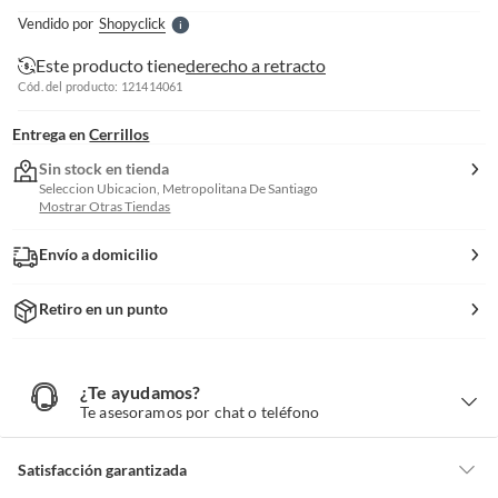
e
Vendido por
Shopyclick
S
Este producto tiene
derecho a retracto
Cód. del producto: 121414061
Entrega en
Cerrillos
Sin stock en tienda
Seleccion Ubicacion, Metropolitana De Santiago
Mostrar Otras Tiendas
Envío a domicilio
Retiro en un punto
¿Te ayudamos?
¿
T
Te asesoramos por chat o teléfono
e
a
y
u
d
Satisfacción garantizada
a
m
o