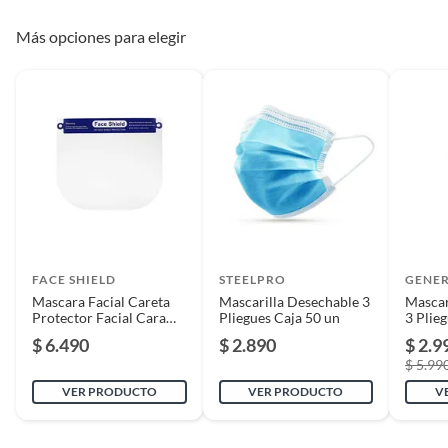
Más opciones para elegir
FACE SHIELD
STEELPRO
GENE
Mascara Facial Careta
Mascarilla Desechable 3
Mascar
Protector Facial Cara
Pliegues Caja 50 un
3 Plie
Completa - Ps
$ 6.490
$ 2.890
$ 2.9
$ 5.99
VER PRODUCTO
VER PRODUCTO
V