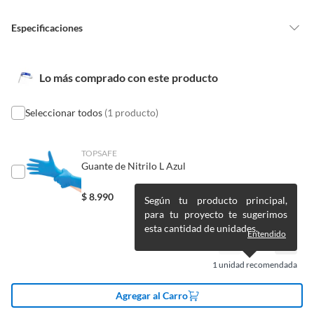
con alguna deficiencia, que sean comprados en esa condición a
un precio reducido.
Especificaciones
Alimentos, bebidas, medicamentos, suplementos alimenticios,
vitaminas, entre otros análogos.
Pinturas de un color a solicitud.
Condicion del
Nuevo
Lo más comprado con este producto
producto
Plantas.
De uso personal.
Seleccionar todos
(1 producto)
Modelo
Mascara Facial Careta
TOPSAFE
Guante de Nitrilo L Azul
Área de cobertura
cara
$
8.990
Según tu producto principal,
para tu proyecto te sugerimos
Material
Vinil
esta cantidad de unidades.
Entendido
Incluye
Mascara Facial Careta
1
unidad recomendada
Agregar al Carro
Garantía
6 meses