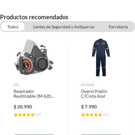
Productos recomendados
Todos
Lentes de Seguridad y Antiparras
Ferreteria
Guantes de Seguridad
Overol
Proteccion Auditiva
3M
ALASKA
Respirador
Overol Poplin
Reutilizable 3M 6200
C/Cinta Azul
medio rostro
$
20.990
$
7.990
(
19
)
(
12
)