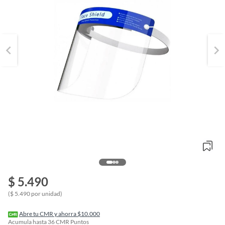
o
f
$ 5.490
n
I
($ 5.490 por unidad)
r
e
l
Abre tu CMR y ahorra $10.000
l
Acumula hasta
36
CMR Puntos