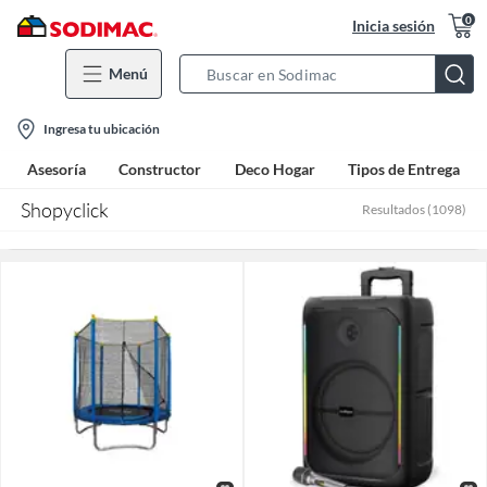
0
Inicia sesión
Menú
Search
Bar
location-
Ingresa tu ubicación
icon
Asesoría
Constructor
Deco Hogar
Tipos de Entrega
Shopyclick
Resultados
(
1098
)