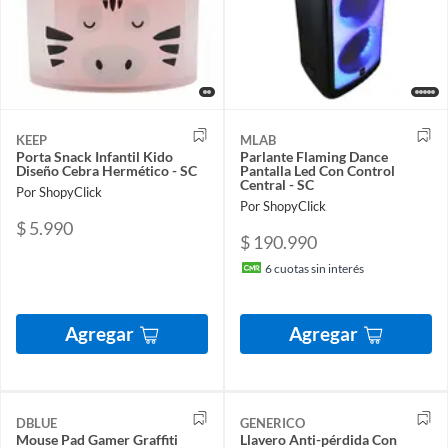
KEEP
MLAB
Porta Snack Infantil Kido
Parlante Flaming Dance
Diseño Cebra Hermético - SC
Pantalla Led Con Control
Central - SC
Por ShopyClick
Por ShopyClick
$ 5.990
$ 190.990
6
cuotas sin interés
Agregar
Agregar
DBLUE
GENERICO
Mouse Pad Gamer Graffiti
Llavero Anti-pérdida Con