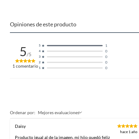
Opiniones de este producto
1
5
5
0
4
/5
0
3
0
2
1
comentario
0
1
Ordenar por:
Mejores evaluaciones
Daisy
hace 1 año
Producto igual al de la imagen, mi hijo quedó feliz