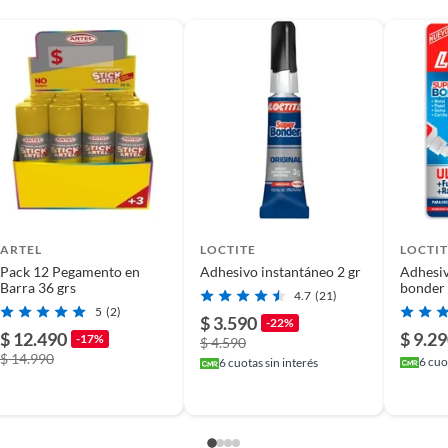
lor
 Glue
n adhesiva
o
ARTEL
LOCTITE
LOCTIT
Pack 12 Pegamento en
Adhesivo instantáneo 2 gr
Adhesiv
Barra 36 grs
bonder 
4.7
(21)
5
(2)
$ 3.590
-22%
$ 12.490
$ 9.2
-17%
$ 4.590
$ 14.990
6
cuot
6
cuotas sin interés