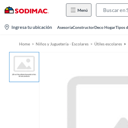
Menú
l
Ingresa tu ubicación
Asesoría
Constructor
Deco Hogar
Tipos 
o
c
Home
Niños y Juguetería - Escolares
Útiles escolares
a
t
i
o
n
-
i
c
o
n