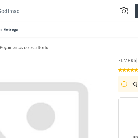
S
e
a
de Entrega
r
c
Pegamentos de escritorio
h
B
|
ELMERS
a
r
¡Q
Rea