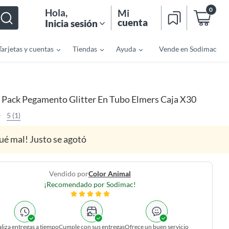
0
Hola
,
Mi
cuenta
Inicia sesión
Tarjetas y cuentas
Tiendas
Ayuda
Vende en Sodimac
Pack Pegamento Glitter En Tubo Elmers Caja X30
5 (1)
ué mal! Justo se agotó
Vendido por
Color Animal
¡Recomendado por Sodimac!
liza entregas a tiempo
Cumple con sus entregas
Ofrece un buen servicio