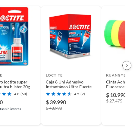
E
LOCTITE
KUANGYE
o loctite super
Caja 8 Uni Adhesivo
Cinta Adhesiva
ultra blister 20g
Instantáneo Ultra Fuerte
Fluorescente C
20g Loctite
6 Rollos
4.8
(60)
4.5
(2)
$ 10.990
-6
$ 27.475
90
$ 39.990
$ 43.990
as sin interés