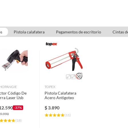
os
Pistola calafatera
Pegamentos de escritorio
Cintas de
HOPANGIE
TOPEX
ctor Código De
Pistola Calafatera
rra Laser Usb
Acero Antigoteo
12.590
$
3.890
-37%
9.990
(
11
)
(
18
)