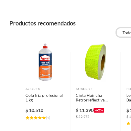
Productos recomendados
Tod
AGOREX
KUANGYE
ES
Cola fría profesional
Cinta Huincha
Le
1 kg
Retrorreflectiva
Ba
Reflectante Verde
Fluor 45m
$
10.510
$
11.390
$
-62%
$
29.975
$
1
(
1
)