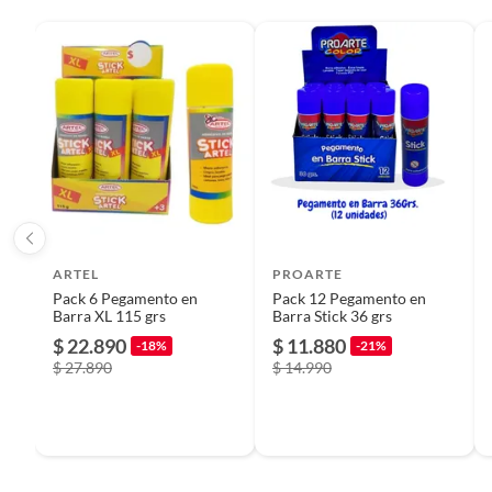
Plantas.
Color
Multico
De uso personal.
Modelo
Glitter
Material
Emulsió
Uso del pegamento
Plástic
ARTEL
PROARTE
Pack 6 Pegamento en
Pack 12 Pegamento en
Barra XL 115 grs
Barra Stick 36 grs
$ 22.890
$ 11.880
-18%
-21%
$ 27.890
$ 14.990