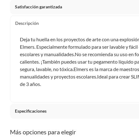
Satisfacción garantizada
Por ley, tienes hasta
10 días para devolver un producto
si
Descripción
Debe estar en perfecto estado, con todas sus etiquetas, sell
en cuenta que lo debes haber comprado por internet y que 
Deja tu huella en los proyectos de arte con una explosión
Productos que, por su naturaleza, no puedan ser devueltos, pu
Elmers. Especialmente formulado para ser lavable y fácil
Confeccionados a la medida.
escolares y manualidades.No se recomienda su uso en fot
De uso personal.
calientes. ¡También puedes usar tu pegamento líquido p
segura, lavable, no tóxica.Elmers es la marca de maestro
En sodimac.cl te damos
30 días desde que recibes el prod
manualidades y proyectos escolares.Ideal para crear SLI
etiquetas y sin uso, tal como te lo entregamos.
de 3 años.
Productos digitales que se entregan a través de una desc
programas para el computador.
Productos a pedido o confeccionados a medida.
Productos que han sido informados como imperfectos, 
Especificaciones
remanufacturados o con alguna deficiencia, que sean comprado
Alimentos, bebidas, medicamentos, suplementos alimenticios, v
Condicion del producto
Nuevo
Más opciones para elegir
Pinturas de un color a solicitud.