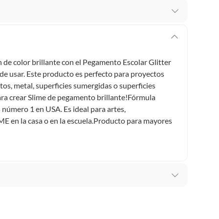
 te arrepientes de la compra.
os intactos y sin uso, tal como te lo entregamos. Ten
hay ciertas categorías que no tienen este derecho:
 de color brillante con el Pegamento Escolar Glitter
edan deteriorarse o caducar con rapidez.
 de usar. Este producto es perfecto para proyectos
os, metal, superficies sumergidas o superficies
ara crear Slime de pegamento brillante!Fórmula
s número 1 en USA. Es ideal para artes,
ucto
. Debe estar en perfecto estado, con todas sus
ME en la casa o en la escuela.Producto para mayores
arga electrónica, por ejemplo, cupones de experiencia o
usados, reparados, abiertos, de segunda selección,
s en esa condición a un precio reducido.
itaminas, entre otros análogos.