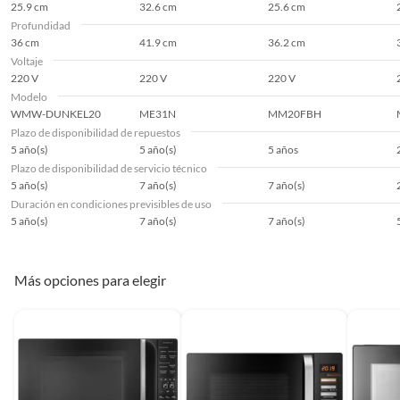
25.9 cm
32.6 cm
25.6 cm
Profundidad
36 cm
41.9 cm
36.2 cm
Voltaje
220 V
220 V
220 V
Modelo
WMW-DUNKEL20
ME31N
MM20FBH
Plazo de disponibilidad de repuestos
5 año(s)
5 año(s)
5 años
Plazo de disponibilidad de servicio técnico
5 año(s)
7 año(s)
7 año(s)
Duración en condiciones previsibles de uso
5 año(s)
7 año(s)
7 año(s)
Más opciones para elegir