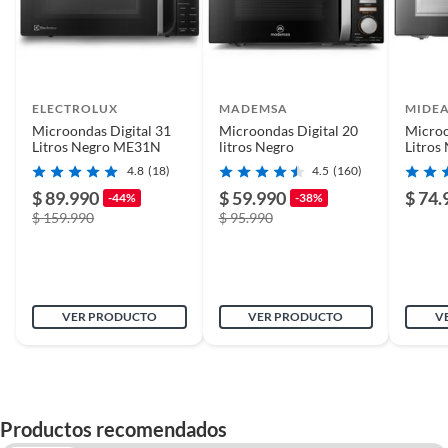
ELECTROLUX
MADEMSA
MIDE
Microondas Digital 31
Microondas Digital 20
Microo
Litros Negro ME31N
litros Negro
Litros
20NC
4.8
(18)
4.5
(160)
$ 89.990
$ 59.990
$ 74.
-44%
-38%
$ 159.990
$ 95.990
VER PRODUCTO
VER PRODUCTO
V
Productos recomendados