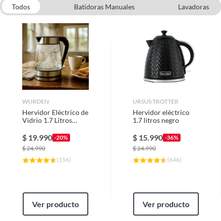
Todos
Batidoras Manuales
Lavadoras
Electrodomesticos Cocina
Bottom Freezer
Batidoras de Pedestal
Refrigeradores
Cocinas a gas
Microondas
WURDEN
URSUS TROTTER
Hervidor Eléctrico de
Hervidor eléctrico
Vidrio 1.7 Litros
1.7 litros negro
Transparente WKE-
GLASS101
$
19.990
$
15.990
-20%
-36%
$
24.990
$
24.990
(
156
)
(
646
)
Ver producto
Ver producto