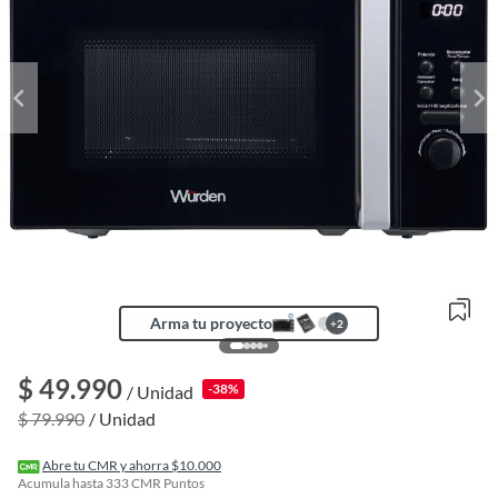
Arma tu proyecto
+
2
$ 49.990
-38%
/ Unidad
o
f
$ 79.990
/ Unidad
n
I
r
Abre tu CMR y ahorra $10.000
e
Acumula hasta
333
CMR Puntos