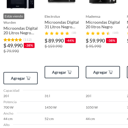
Plazo de
5 año(s)
disponibilidad de
repuestos
Estás viendo
electrolux
mademsa
Microondas Digital
Microondas Digital
wurden
31 Litros Negro
20 litros Negro
Microondas Digital
ME31N
Plazo de
5 año(s)
20 Litros Negro
(18)
(160)
WMW-DUNKEL20
disponibilidad de
(112)
$ 89.990
$ 59.990
-44%
-38%
servicio técnico
$ 49.990
-38%
$ 159.990
$ 95.990
$ 79.990
Modelo
WMW-DUNKEL20
Agregar
Agregar
Agregar
Detalle de la garantía
2 años
Capacidad
20 l
31 l
20 l
Potencia
700 W
1450 W
1050 W
Ancho
44 cm
52 cm
44 cm
Alto