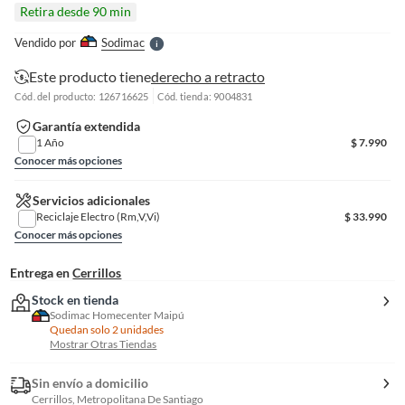
l
Retira desde 90 min
l
e
Vendido por
Sodimac
S
Este producto tiene
derecho a retracto
Cód. del producto: 126716625
Cód. tienda: 9004831
Garantía extendida
1 Año
$
7.990
Conocer más opciones
Servicios adicionales
Reciclaje Electro (Rm,V,Vi)
$
33.990
Conocer más opciones
Entrega en
Cerrillos
Stock en tienda
Sodimac Homecenter Maipú
Quedan solo 2 unidades
Mostrar Otras Tiendas
Sin envío a domicilio
Cerrillos, Metropolitana De Santiago