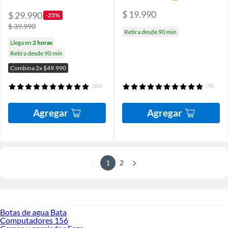
$ 19.990
$ 29.990
-25%
$ 39.990
Retira desde 90 min
Llega en
2 horas
Retira desde 90 min
Combina 2x $49.990
(806)
(58)
Agregar
Agregar
1
2
Botas de agua Bata
Computadores 156