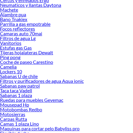
Cercos y enrejados Ergo
Neumaticos y llantas Daytona
Machete
Alambre pua
Bano Tnakiex
Parrilla a gas empotrable
Focos reflectores
Camaras auto 70mai
Filtros de agua Lg
Vanitorios
Estufas gas Gas
Tijeras hojalateras Dewalt
Ping pong
Coche de paseo Carestino
Camelia
Lockers 10
Sabanas U de chile
Filtros y purificadores de agua Aqua ionic
Sabanas paw patrol
Taca taca Vadell
Sabanas 1 plaza
Ruedas para muebles Gevemac
Mousepad Hp
Motobombas Redbo
Motosierras
Carpas Rutta
Camas 1 plaza Lino
Maquinas para cortar pelo Babyliss pro