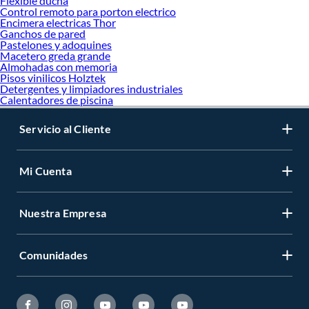
Flexible ducha
Control remoto para porton electrico
Encimera electricas Thor
Ganchos de pared
Pastelones y adoquines
Macetero greda grande
Almohadas con memoria
Pisos vinilicos Holztek
Detergentes y limpiadores industriales
Calentadores de piscina
Servicio al Cliente
Mi Cuenta
Nuestra Empresa
Comunidades