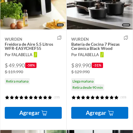
WURDEN
WURDEN
Freidora de Aire 5.5 Litros
Batería de Cocina 7 Piezas
WFR-EASYCHEF55
Cerámica Black Wood
Por FALABELLA
Por FALABELLA
$ 49.990
$ 89.990
-58%
-31%
$ 119.990
$ 129.990
Retira mañana
Llega mañana
Retira desde 90 min
(235)
(103)
Agregar
Agregar