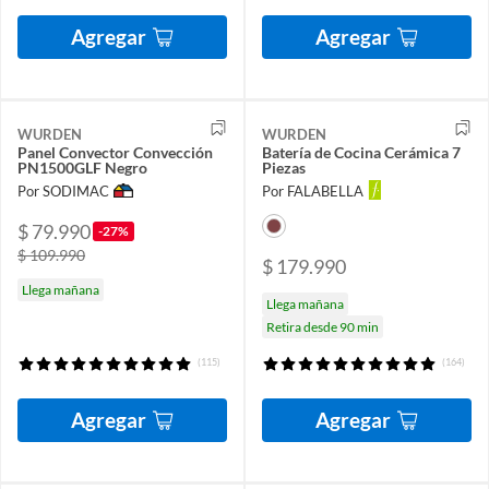
Agregar
Agregar
WURDEN
WURDEN
Panel Convector Convección
Batería de Cocina Cerámica 7
PN1500GLF Negro
Piezas
Por SODIMAC
Por FALABELLA
$ 79.990
-27%
$ 109.990
$ 179.990
Llega mañana
Llega mañana
Retira desde 90 min
(115)
(164)
Agregar
Agregar