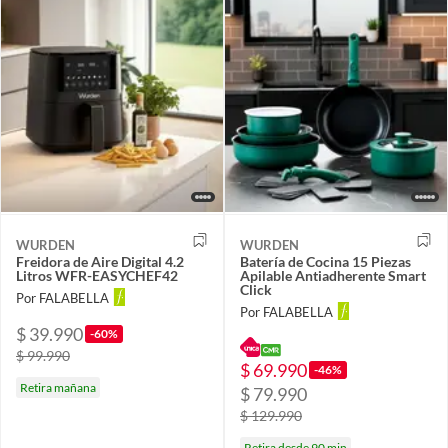
WURDEN
WURDEN
Freidora de Aire Digital 4.2
Batería de Cocina 15 Piezas
Litros WFR-EASYCHEF42
Apilable Antiadherente Smart
Click
Por FALABELLA
Por FALABELLA
$ 39.990
-60%
$ 99.990
$ 69.990
-46%
Retira mañana
$ 79.990
$ 129.990
Retira desde 90 min