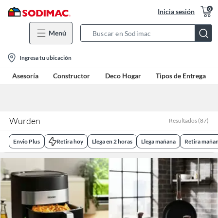
0
Inicia sesión
Menú
Search
Bar
location-
Ingresa tu ubicación
icon
Asesoría
Constructor
Deco Hogar
Tipos de Entrega
Wurden
Resultados
(
87
)
Envio Plus
Retira hoy
Llega en 2 horas
Llega mañana
Retira maña