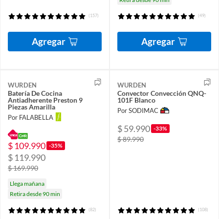
(157)
(49)
Agregar
Agregar
WURDEN
WURDEN
Batería De Cocina
Convector Convección QNQ-
Antiadherente Preston 9
101F Blanco
Piezas Amarilla
Por SODIMAC
Por FALABELLA
$ 59.990
-33%
$ 89.990
$ 109.990
-35%
$ 119.990
$ 169.990
Llega mañana
Retira desde 90 min
(82)
(108)