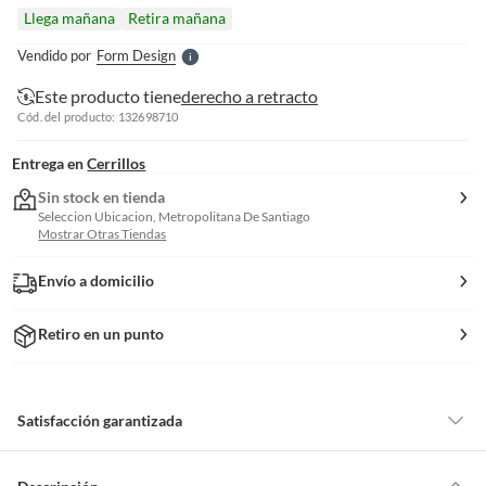
l
Llega mañana
Retira mañana
l
e
Vendido por
Form Design
S
Este producto tiene
derecho a retracto
Cód. del producto: 132698710
Entrega en
Cerrillos
Sin stock en tienda
Seleccion Ubicacion, Metropolitana De Santiago
Mostrar Otras Tiendas
Envío a domicilio
Retiro en un punto
Satisfacción garantizada
Por ley, tienes hasta
10 días para devolver un producto
si te arrepientes
de la compra.