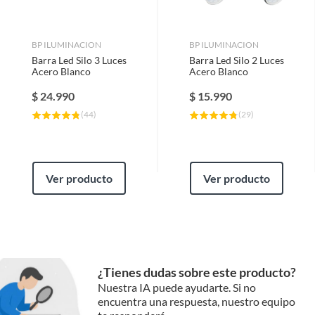
Ancho
21 cm
BP ILUMINACION
BP ILUMINACION
Barra Led Silo 3 Luces
Barra Led Silo 2 Luces
Compatibilidad
No aplica
Acero Blanco
Acero Blanco
$
24.990
$
15.990
Largo
16 cm
(
44
)
(
29
)
Ver producto
Ver producto
¿Tienes dudas sobre este producto?
Nuestra IA puede ayudarte. Si no
encuentra una respuesta, nuestro equipo