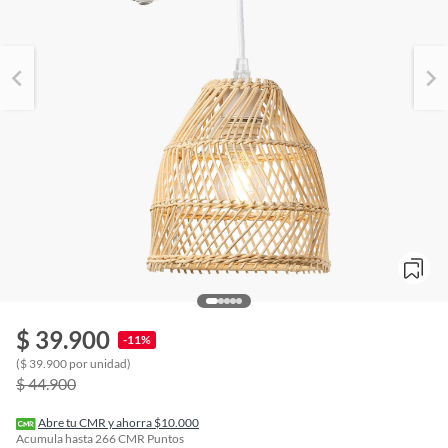
$ 39.900
-11%
o
($ 39.900 por unidad)
f
$ 44.900
n
I
r
Abre tu CMR y ahorra $10.000
e
Acumula hasta
266
CMR Puntos