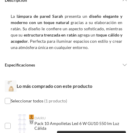
Descripción
Debe estar en perfecto estado, con todas sus etiquetas, sellos intactos y
sin uso, tal como te lo entregamos. Ten en cuenta que lo debes haber
La
lámpara de pared Sarah
presenta un
diseño elegante y
comprado por internet y que hay ciertas categorías que no tienen este
moderno con un toque natural
gracias a su elaboración en
derecho:
ratán. Su diseño le confiere un aspecto sofisticado, mientras
Productos que, por su naturaleza, no puedan ser devueltos,
que su
estructura trenzada en ratán
agrega un
toque cálido y
puedan deteriorarse o caducar con rapidez.
acogedor
. Perfecta para iluminar espacios con estilo y crear
Confeccionados a la medida.
una atmósfera única en cualquier entorno.
De uso personal.
En sodimac.cl te damos
30 días desde que recibes el producto
. Debe
Especificaciones
estar en perfecto estado, con todas sus etiquetas y sin uso, tal como te lo
entregamos.
Condicion del
Nuevo
Productos digitales que se entregan a través de una descarga
Lo más comprado con este producto
producto
electrónica, por ejemplo, cupones de experiencia o programas
para el computador.
Seleccionar todos
(1 producto)
Productos a pedido o confeccionados a medida.
Material
Hierro
Productos que han sido informados como imperfectos, usados,
reparados, abiertos, de segunda selección, remanufacturados o
DAIRU
Pack 10 Ampolletas Led 6 W GU10 550 lm Luz
con alguna deficiencia, que sean comprados en esa condición a
Requiere Serial
No
Cálida
un precio reducido.
Number