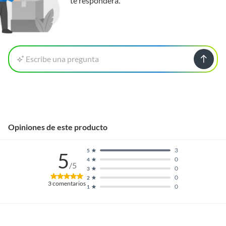
te responderá.
Escribe una pregunta
Opiniones de este producto
3
5
5
0
4
/5
0
3
0
2
3
comentarios
0
1