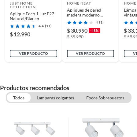
JUST HOME
HOME NEAT
HOME
COLLECTION
Apliques de pared
Lámpar
Aplique Foco 1 Luz E27
madera moderno
vintag
Alto
32 cm
Natural/Blanco
creativo lámpara e27
pared 
4
(1)
Blanco
blanco
4.4
(11)
$ 30.990
$ 33.
-48%
$ 12.990
Largo del cable
15 cm
$ 59.990
$ 59.9
VER PRODUCTO
VER PRODUCTO
V
Color
Natural
Cantidad contenida
1
en el empaque
Productos recomendados
Todos
Lamparas colgantes
Focos Sobrepuestos
Voltaje
220 V
Cantidad de
1
ampolletas/tubos