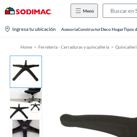
Menú
l
Ingresa tu ubicación
Asesoría
Constructor
Deco Hogar
Tipos 
o
c
Home
Ferretería - Cerraduras y quincallería
Quincallerí
a
t
i
o
n
-
i
c
o
n