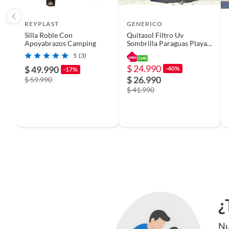
REYPLAST
GENERICO
Silla Roble Con
Quitasol Filtro Uv
Apoyabrazos Camping
Sombrilla Paraguas Playa
Verano 120cm
5
(3)
$ 24.990
$ 49.990
-40%
-17%
$ 26.990
$ 59.990
$ 41.990
¿
Nu