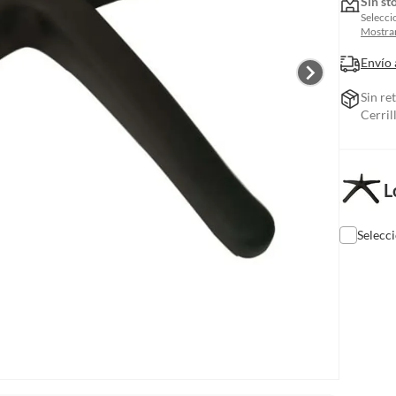
Sin st
Selecci
Mostrar
Envío 
Sin re
Cerril
L
Selecc