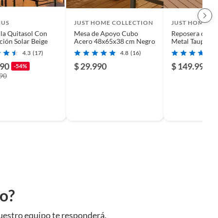
US
JUST HOME COLLECTION
JUST HOME C
la Quitasol Con
Mesa de Apoyo Cubo
Reposera con C
ción Solar Beige
Acero 48x65x38 cm Negro
Metal Taupe
4.3
(17)
4.8
(16)
990
$ 29.990
$ 149.990
-54%
990
to?
uestro equipo te responderá.