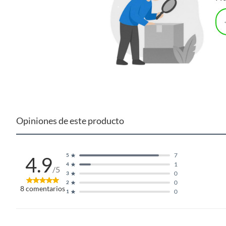
Opiniones de este producto
7
5
4.9
1
4
/5
0
3
0
2
8
comentarios
0
1