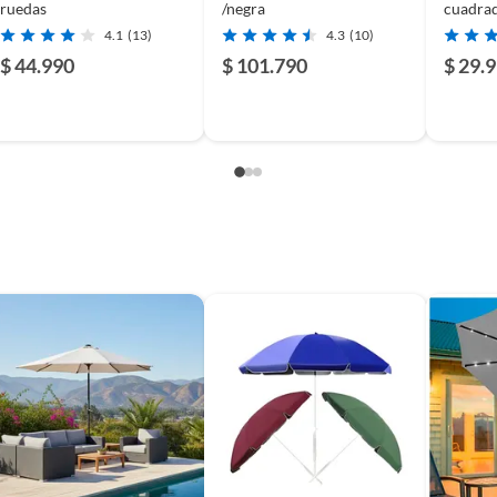
ruedas
/negra
cuadrad
22LTS 
4.1
(13)
4.3
(10)
$ 44.990
$ 101.790
$ 29.
s