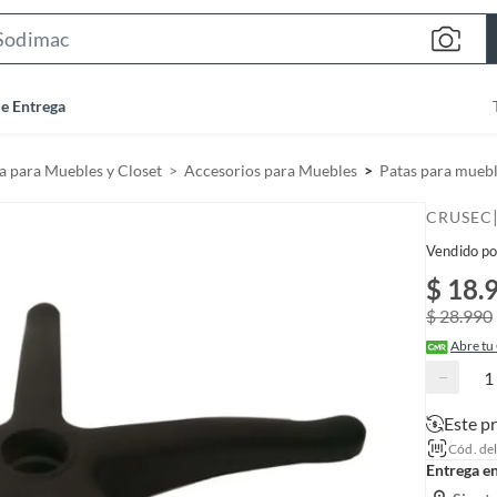
S
e
a
de Entrega
r
c
a para Muebles y Closet
Accesorios para Muebles
Patas para mueb
h
B
CRUSEC
a
Vendido po
r
$ 18.
$ 28.990
Abre tu
−
Este p
Cód. de
Entrega e