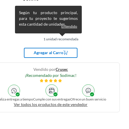
Según tu producto principal,
para tu proyecto te sugerimos
esta cantidad de unidades.
Entendido
1
unidad recomendada
Agregar al Carro
Vendido por
Crusec
¡Recomendado por Sodimac!
liza entregas a tiempo
Cumple con sus entregas
Ofrece un buen servicio
Ver todos los productos de este vendedor