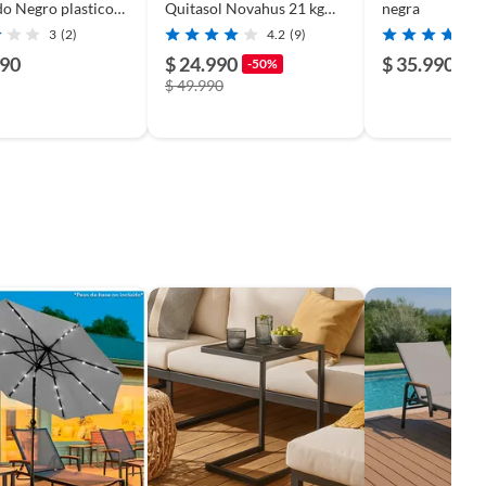
o Negro plastico
Quitasol Novahus 21 kg
negra
Bighouse
Negro
3
(2)
4.2
(9)
990
$ 24.990
$ 35.990
-50%
$ 49.990