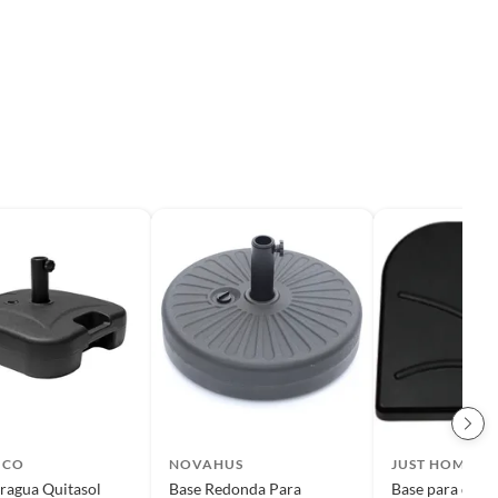
ICO
NOVAHUS
JUST HOME C
ragua Quitasol
Base Redonda Para
Base para quita