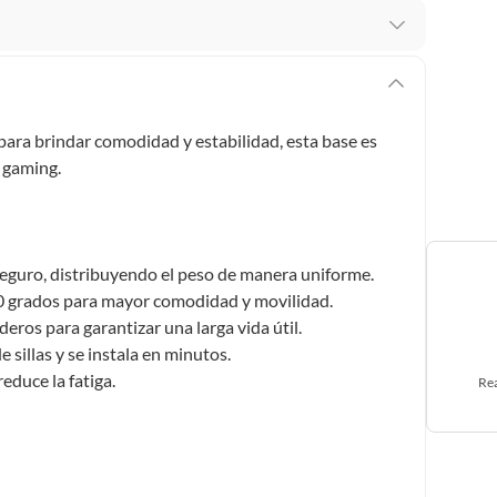
 te arrepientes de la compra.
os intactos y sin uso, tal como te lo entregamos. Ten
hay ciertas categorías que no tienen este derecho:
para brindar comodidad y estabilidad, esta base es
edan deteriorarse o caducar con rapidez.
o gaming.
ucto
. Debe estar en perfecto estado, con todas sus
 seguro, distribuyendo el peso de manera uniforme.
0 grados para mayor comodidad y movilidad.
arga electrónica, por ejemplo, cupones de experiencia o
eros para garantizar una larga vida útil.
 sillas y se instala en minutos.
duce la fatiga.
Rea
usados, reparados, abiertos, de segunda selección,
s en esa condición a un precio reducido.
itaminas, entre otros análogos.