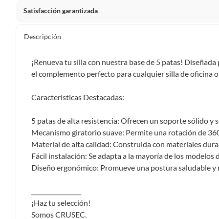
Satisfacción garantizada
Por ley, tienes hasta
10 días para devolver un producto
si
Descripción
Debe estar en perfecto estado, con todas sus etiquetas, sell
en cuenta que lo debes haber comprado por internet y que 
¡Renueva tu silla con nuestra base de 5 patas! Diseñada 
Productos que, por su naturaleza, no puedan ser devueltos, pu
el complemento perfecto para cualquier silla de oficina 
Confeccionados a la medida.
De uso personal.
Características Destacadas:
En sodimac.cl te damos
30 días desde que recibes el prod
5 patas de alta resistencia: Ofrecen un soporte sólido y
etiquetas y sin uso, tal como te lo entregamos.
Mecanismo giratorio suave: Permite una rotación de 36
Productos digitales que se entregan a través de una desc
Material de alta calidad: Construida con materiales durad
programas para el computador.
Fácil instalación: Se adapta a la mayoría de los modelos de
Productos a pedido o confeccionados a medida.
Diseño ergonómico: Promueve una postura saludable y re
Productos que han sido informados como imperfectos, 
remanufacturados o con alguna deficiencia, que sean comprado
_________________
Alimentos, bebidas, medicamentos, suplementos alimenticios, v
¡Haz tu selección!
Pinturas de un color a solicitud.
Somos CRUSEC.