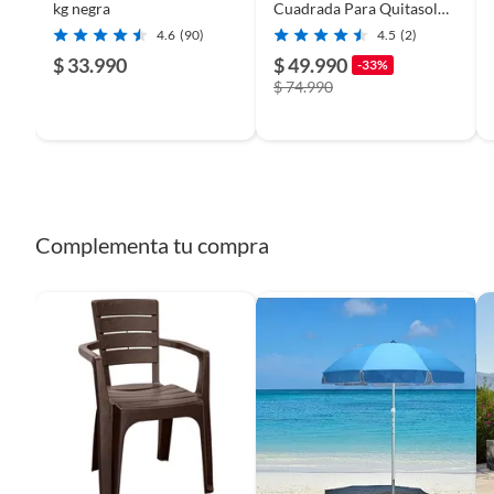
Color
Negro
kg negra
Cuadrada Para Quitasol
4x15 Litros Kiosclub
4.6
(90)
4.5
(2)
$ 33.990
$ 49.990
-33%
Alto
9 cm
$ 74.990
Ancho
63 cm
Garantía
3 mese
Complementa tu compra