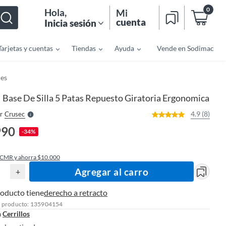
0
Hola
,
Mi
cuenta
Inicia sesión
Tarjetas y cuentas
Tiendas
Ayuda
Vende en Sodimac
o
f
n
les
I
r
e
Base De Silla 5 Patas Repuesto Giratoria Ergonomica
|
l
l
e
4.9 (8)
r
Crusec
S
990
-34%
 CMR y ahorra $10.000
Agregar al carro
+
roducto tiene
derecho a retracto
l producto: 135904154
n
Cerrillos