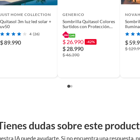
JUST HOME COLLECTION
GENERICO
NOVAH
Quitasol 3m luz led solar +
Sombrilla Quitasol Colores
Sombril
uv50
Surtidos con Protección
Ilumina
UV 170 cm diametro
4
(26)
$ 26.990
$ 89.990
$ 59.
-42%
$ 28.990
$ 129.
$ 46.390
Tienes dudas sobre este produc
estra IA puede ayudarte. Si no encuentra una respuesta, n