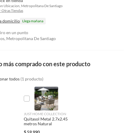
ock en tienda
on Ubicacion, Metropolitana De Santiago
 Otras Tiendas
a domicilio
Llega mañana
tiro en un punto
los, Metropolitana De Santiago
o más comprado con este producto
ionar todos
(1 producto)
JUST HOME COLLECTION
Quitasol Metal 2.7x2.45
metros Natural
$
59.990