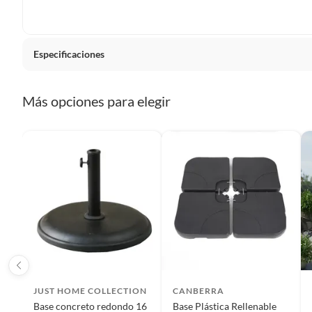
Plantas.
De uso personal.
Especificaciones
País de origen
China
Más opciones para elegir
Condicion del producto
Nuevo
Color básico
Negro
Modelo
M1
Largo
63 cm
JUST HOME COLLECTION
CANBERRA
Base concreto redondo 16
Base Plástica Rellenable