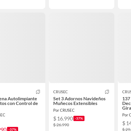
CRUSEC
CRU
ena Autolimpiante
Set 3 Adornos Navideños
137
tos con Control de
Muñecos Extensibles
Dec
Gira
Por CRUSEC
SEC
Por 
$ 16.990
-37%
$ 1
$ 26.990
990
$ 29
-37%