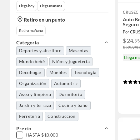
Llega hoy
Llega mañana
CRUSEC
Auto Be
Retiro en un punto
Seguro
Retira mañana
Por CRU
$ 24.9
Categoría
$ 39.990
Deportes y aire libre
Mascotas
Llega m
Mundo bebé
Niños y juguetería
Decohogar
Muebles
Tecnología
Organización
Automotriz
Aseo y limpieza
Dormitorio
Jardín y terraza
Cocina y baño
Ferretería
Construcción
Herramientas y máquinas
Precio
HASTA $10.000
Accesorios moda
Electrohogar