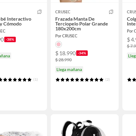
CRUSEC
CRU
bé Interactivo
Frazada Manta De
Col
 y Cómodo
Terciopelo Polar Grande
Inte
180x200cm
SEC
Por 
Por CRUSEC
90
$ 4
-38%
$ 7.
$ 18.990
-34%
añana
Lle
$ 28.990
Llega mañana
(1)
(2)