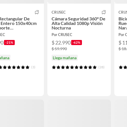
CRUSEC
CRU
Rectangular De
Cámara Seguridad 360° De
Bici
 Entero 150x40cm
Alta Calidad 1080p Visión
Rued
porte…
Nocturna
Nar
SEC
Por CRUSEC
Por 
90
$ 22.990
$ 1
-21%
-62%
$ 59.990
$ 18
añana
Llega mañana
(3)
(28)