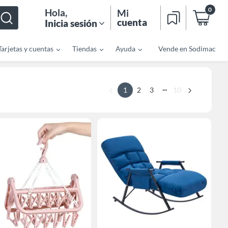
0
Hola
,
Mi
cuenta
Inicia sesión
Tarjetas y cuentas
Tiendas
Ayuda
Vende en Sodimac
...
1
2
3
10