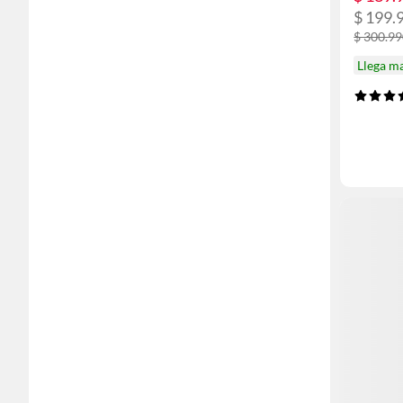
$ 199.
$ 300.9
Llega m