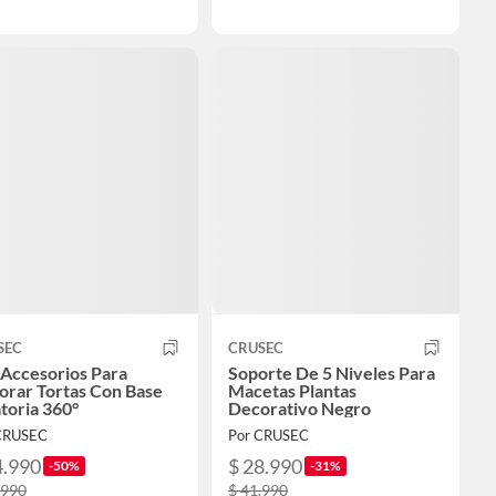
SEC
CRUSEC
 Accesorios Para
Soporte De 5 Niveles Para
orar Tortas Con Base
Macetas Plantas
toria 360°
Decorativo Negro
CRUSEC
Por CRUSEC
4.990
$ 28.990
-50%
-31%
.990
$ 41.990