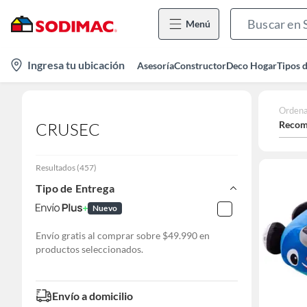
Menú
location-
Ingresa tu ubicación
Asesoría
Constructor
Deco Hogar
Tipos 
icon
Ordena
Recom
CRUSEC
Resultados
(
457
)
Tipo de Entrega
Nuevo
Envío gratis al comprar sobre $49.990 en
productos seleccionados.
Envío a domicilio