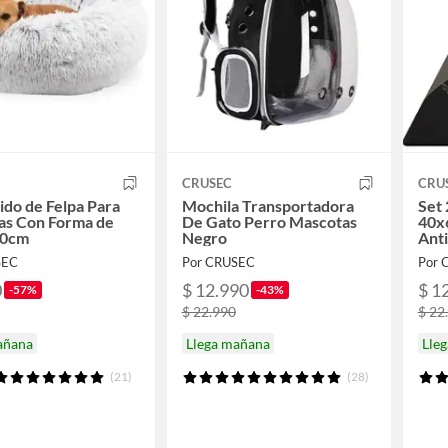
CRUSEC
CRU
do de Felpa Para
Mochila Transportadora
Set
as Con Forma de
De Gato Perro Mascotas
40x
50cm
Negro
Anti
SEC
Por CRUSEC
Por 
0
$ 12.990
$ 1
-57%
-43%
$ 22.990
$ 22
añana
Llega mañana
Lle
(21)
(28)