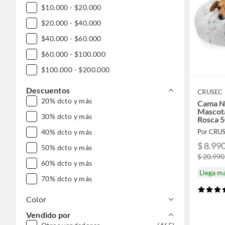
$10.000 - $20.000
Pasatiempos
Gasfitería
$20.000 - $40.000
$40.000 - $60.000
$60.000 - $100.000
$100.000 - $200.000
Descuentos
CRUSEC
20% dcto y más
Cama Ni
Mascot
30% dcto y más
Rosca 
40% dcto y más
Por CRU
$ 8.99
50% dcto y más
$ 20.990
60% dcto y más
Llega m
70% dcto y más
Color
Vendido por