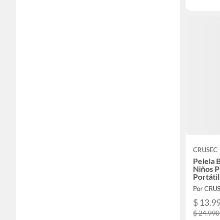
CRUSEC
Pelela 
Niños P
Portáti
Por CRU
$ 13.9
$ 24.990