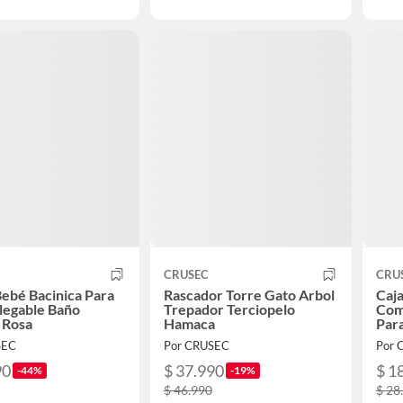
CRUSEC
CRU
Bebé Bacinica Para
Rascador Torre Gato Arbol
Caja
legable Baño
Trepador Terciopelo
Comp
l Rosa
Hamaca
Para
SEC
Por CRUSEC
Por 
90
$ 37.990
$ 1
-44%
-19%
$ 46.990
$ 28