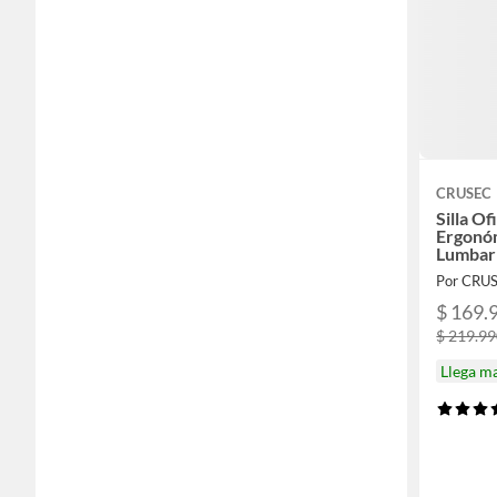
CRUSEC
Silla Of
Ergonó
Lumbar 
Negro
Por CRU
$ 169.
$ 219.9
Llega m