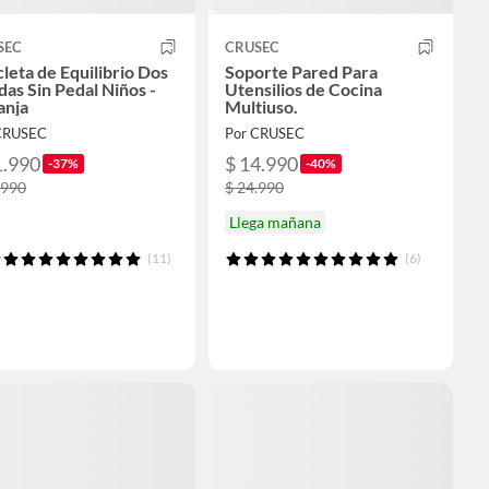
SEC
CRUSEC
cleta de Equilibrio Dos
Soporte Pared Para
as Sin Pedal Niños -
Utensilios de Cocina
anja
Multiuso.
CRUSEC
Por CRUSEC
1.990
$ 14.990
-37%
-40%
.990
$ 24.990
Llega mañana
(11)
(6)