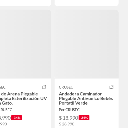
SEC
CRUSEC
 de Arena Plegable
Andadera Caminador
leta Esterilización UV
Plegable Antivuelco Bebés
 Gato.
Portatil Verde
CRUSEC
Por CRUSEC
8.990
$ 18.990
-34%
-34%
.990
$ 28.990