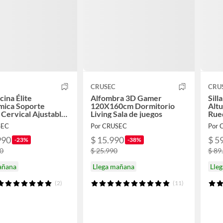
CRUSEC
CRU
icina Élite
Alfombra 3D Gamer
Sill
mica Soporte
120X160cm Dormitorio
Altu
Cervical Ajustable
Living Sala de juegos
Rued
SEC
Por CRUSEC
Por 
990
$ 15.990
$ 5
-23%
-38%
90
$ 25.990
$ 89
añana
Llega mañana
Lle
(2)
(11)