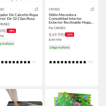
SEC
CRUSEC
gador De Calcetín Ropa
Sillón Mecedora
rior De 32 Clips Rosa
Comodidad Interior
Exterior Reclinable Hogar -
CRUSEC
Azul
Por CRUSEC
.990
-38%
$ 69.990
-22%
990
$ 89.990
ga mañana
Llega mañana
(9)
(13)