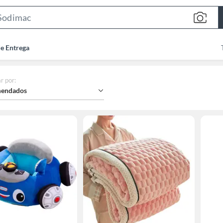
Search
Bar
de Entrega
r por
:
endados