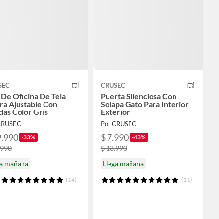
SEC
CRUSEC
a De Oficina De Tela
Puerta Silenciosa Con
ra Ajustable Con
Solapa Gato Para Interior
as Color Gris
Exterior
CRUSEC
Por CRUSEC
9.990
$ 7.990
-33%
-43%
.990
$ 13.990
ga mañana
Llega mañana
(14)
(11)