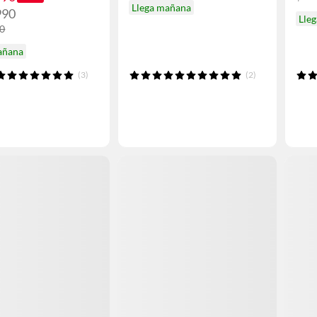
Llega mañana
990
Lle
90
añana
(3)
(2)