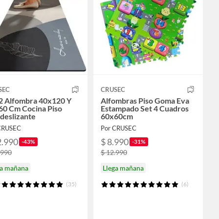
SEC
CRUSEC
 2 Alfombra 40x120 Y
Alfombras Piso Goma Eva
60 Cm Cocina Piso
Estampado Set 4 Cuadros
deslizante
60x60cm
CRUSEC
Por CRUSEC
2.990
$ 8.990
-43%
-31%
.990
$ 12.990
ga mañana
Llega mañana
(35)
(6)