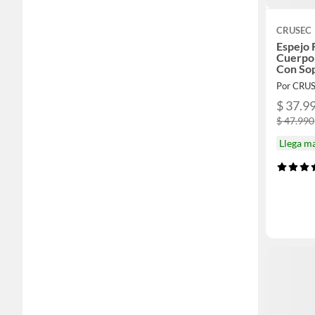
CRUSEC
Espejo 
Cuerpo
Con So
Por CRU
$ 37.9
$ 47.990
Llega m