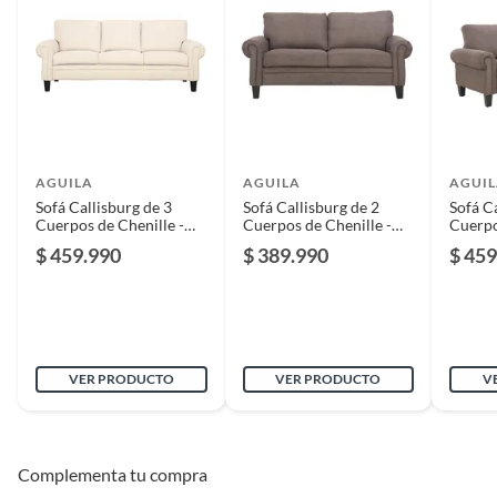
Productos en combo
No
Cuenta con
Sí
apoyabrazos
AGUILA
AGUILA
AGUI
Modelo
Callisburg S7176D62
Sofá Callisburg de 3
Sofá Callisburg de 2
Sofá C
Cuerpos de Chenille -
Cuerpos de Chenille -
Cuerpo
Blanco
Gris
Gris
$ 459.990
$ 389.990
$ 459
Largo
183 cm
Incluye
1 Sofa de 2 cuerpos
VER PRODUCTO
VER PRODUCTO
V
Alto
88
Complementa tu compra
Ancho
183