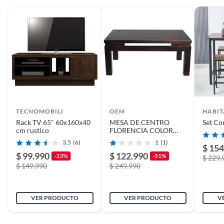
Garantía
6 meses
TECNOMOBILI
OEM
HABIT
Rack TV 65" 60x160x40
MESA DE CENTRO
Set Co
cm rustico
FLORENCIA COLOR
MADERA CHOCOLATE
3.5
(6)
1
(1)
$ 154
$ 99.990
$ 122.990
-33%
-51%
$ 229.
$ 149.990
$ 249.990
VER PRODUCTO
VER PRODUCTO
V