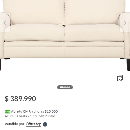
o
f
n
$ 389.990
I
r
e
l
Abre tu CMR y ahorra $10.000
l
Acumula hasta
2599
CMR Puntos
e
Vendido por
Officetop
S