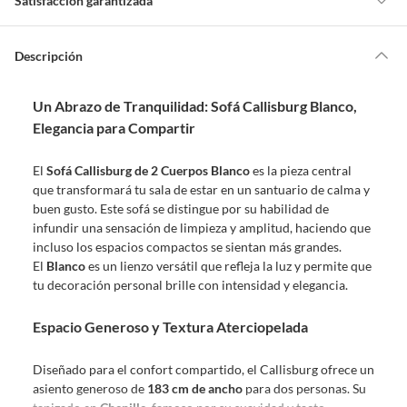
Satisfacción garantizada
Por ley, tienes hasta
10 días para devolver un producto
si te arrepientes
de la compra.
Descripción
Debe estar en perfecto estado, con todas sus etiquetas, sellos intactos y
sin uso, tal como te lo entregamos. Ten en cuenta que lo debes haber
Un Abrazo de Tranquilidad: Sofá Callisburg Blanco,
comprado por internet y que hay ciertas categorías que no tienen este
derecho:
Elegancia para Compartir
Productos que, por su naturaleza, no puedan ser devueltos,
El
Sofá Callisburg de 2 Cuerpos Blanco
es la pieza central
puedan deteriorarse o caducar con rapidez.
que transformará tu sala de estar en un santuario de calma y
Confeccionados a la medida.
buen gusto. Este sofá se distingue por su habilidad de
De uso personal.
infundir una sensación de limpieza y amplitud, haciendo que
incluso los espacios compactos se sientan más grandes.
En sodimac.cl te damos
30 días desde que recibes el producto
. Debe
estar en perfecto estado, con todas sus etiquetas y sin uso, tal como te lo
El
Blanco
es un lienzo versátil que refleja la luz y permite que
entregamos.
tu decoración personal brille con intensidad y elegancia.
Productos digitales que se entregan a través de una descarga
Espacio Generoso y Textura Aterciopelada
electrónica, por ejemplo, cupones de experiencia o programas
para el computador.
Diseñado para el confort compartido, el Callisburg ofrece un
Productos a pedido o confeccionados a medida.
asiento generoso de
183 cm de ancho
para dos personas. Su
Productos que han sido informados como imperfectos, usados,