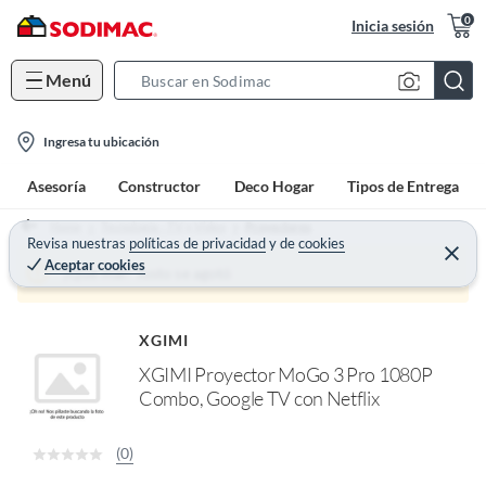
0
Inicia sesión
Menú
S
e
l
a
Ingresa tu ubicación
o
r
Asesoría
Constructor
Deco Hogar
Tipos de Entrega
c
c
a
h
Home
Tecnología - TV y Video
Proyectores
t
Revisa nuestras
políticas de privacidad
y
de
cookies
B
C
Aceptar cookies
e
i
a
¡Qué mal! Justo se agotó
r
o
r
r
a
n
r
XGIMI
-
XGIMI Proyector MoGo 3 Pro 1080P
i
Combo, Google TV con Netflix
c
o
n
(0)