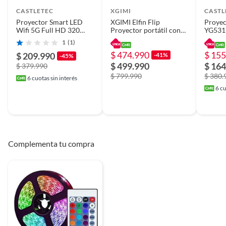
CASTLETEC
XGIMI
CASTL
Proyector Smart LED
XGIMI Elfin Flip
Proye
Wifi 5G Full HD 320
Proyector portátil con
YG531
ANSI 5000 Lumenes
resolución FHD de
BT Aut
1
(1)
YG480
1080P
Wifi
$ 474.990
$ 155
$ 209.990
-41%
-45%
$ 499.990
$ 164
$ 379.990
$ 799.990
$ 380.
6
cuotas sin interés
6
cu
Complementa tu compra