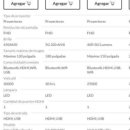
Agregar
Agregar
Agregar
Tipo de proyector
Proyectores
Proyectores
Proyectores
Resolución de pantalla
FHD
FHD
FHD
Brillo
450ANSI
5G 320 ANSI
400 ISO Lumens
Tamaño máximo de imagen
Máximo 120 pulgada
180 pulgadas
Máximo 150 pulgada
Conectividad/conexión
Bluetooth,HDMI,Wifi,
Bluetooth,Wifi
Bluetooth,HDMI,USB,
USB
Wifi
Vida útil
30000
30 hrs
25000
Lámpara
LED
LED
LED
Cantidad de puertos HDMI
1
1
1
Tipo de entrada
HDMI,USB
HDMI,USB
HDMI,USB
Modelo