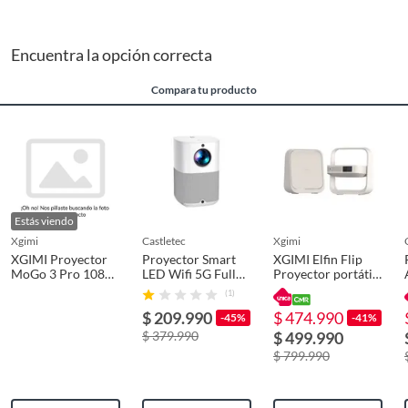
Encuentra la opción correcta
Compara tu producto
Estás viendo
xgimi
castletec
xgimi
XGIMI Proyector
Proyector Smart
XGIMI Elfin Flip
MoGo 3 Pro 1080P
LED Wifi 5G Full
Proyector portátil
Combo, Google TV
HD 320 ANSI 5000
con resolución
(1)
con Netflix
Lumenes YG480
FHD de 1080P
$ 209.990
$ 474.990
-45%
-41%
$ 379.990
$ 499.990
$ 799.990