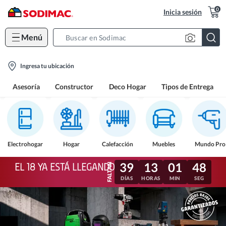
0
Inicia sesión
Menú
Search
Bar
location-
Ingresa tu ubicación
icon
Asesoría
Constructor
Deco Hogar
Tipos de Entrega
Electrohogar
Hogar
Calefacción
Muebles
Mundo Pro
39
13
01
45
EL 18 YA ESTÁ LLEGANDO
DÍAS
HORAS
MIN
SEG