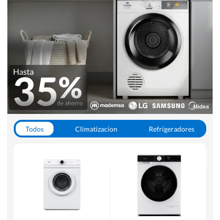
Todos
Climatizacion
Refrigeradores
Lavado y Secado
Cocinas
Aspiradoras
Hornos y Microondas
Otros