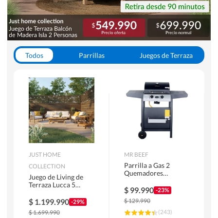
Todos
Parrillas
Juegos de Terraza
Toldos
JUST HOME
MR BEEF
Parrilla a Gas 2
COLLECTION
Quemadores
Juego de Living de
Bandejas Laterales
Terraza Lucca 5
$
99.990
-23%
Personas Natural
$
1.199.990
$
129.990
-29%
(
243
)
$
1.699.990