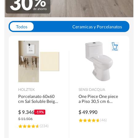
Todos
Ceramicas y Porcelanatos
Calefont y Termos
Pisos Vinilicos
WC y Sanitarios
Pisos Flotantes y Laminados
Pinturas
Duchas y Mamparas
HOLZTEK
SENSI DACQUA
Porcelanato 60x60
One Piece One piece
cm Sal Soluble Beige
a Piso 30,5 cm 6
1.44 m2
Litros Riva Blanco
$
9.346
$
49.990
-19%
$
11.506
(
46
)
(
234
)