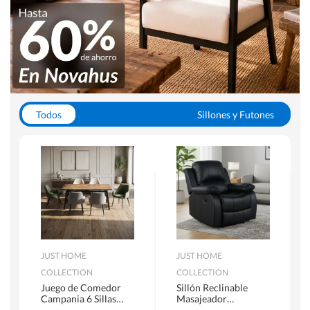
Todos
Sillones y Futones
Juegos de Comedor
Lamparas
Closets
Escritorios y Sillas PC
Racks y Muebles TV
Alfombras
JUST HOME
JUST HOME
COLLECTION
COLLECTION
Juego de Comedor
Sillón Reclinable
Campania 6 Sillas
Masajeador
Mesa Rectangular
Calentador 1 cuerpo