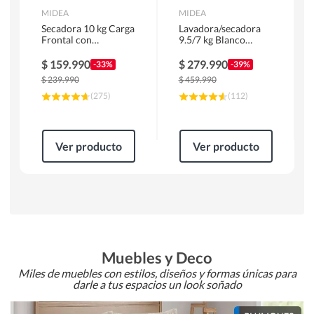
MIDEA
MIDEA
Secadora 10 kg Carga
Lavadora/secadora
Frontal con
9.5/7 kg Blanco
Evacuación Blanco
MLSF-095B/W
MD100A100/W2
$
159.990
$
279.990
-33%
-39%
$
239.990
$
459.990
(
275
)
(
112
)
Ver producto
Ver producto
Muebles y Deco
Miles de muebles con estilos, diseños y formas únicas para
darle a tus espacios un look soñado