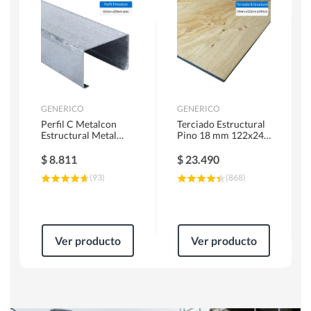
Herramientas Manuales
Sierras Circulares
GENERICO
GENERICO
Perfil C Metalcon
Terciado Estructural
Estructural Metal
Pino 18 mm 122x244
62x20x0.85 mm 6 m
cm
$
8.811
$
23.490
(
93
)
(
868
)
Ver producto
Ver producto