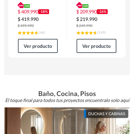
180 x 90 x 76 cm
Atlanta 91x101x94
Café
cm Negro
$
409.990
$
209.990
-18%
-16%
$
419.990
$
219.990
$
499.990
$
249.990
(
46
)
(
149
)
Ver producto
Ver producto
Baño, Cocina, Pisos
El toque final para todos tus proyectos encuentralo solo aquí