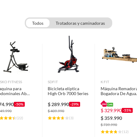
Todos
Trotadoras y caminadoras
ías, pulso)
SKO FITNESS
SDFIT
K FIT
quina para
Bicicleta elíptica
Máquina Remador
dominales Ab
High Orb 7000 Series
Bogadora De Agua
aster
Valent K-Fit
74.990
$
289.990
-50%
-29%
$
329.990
-55%
49.990
$
409.990
les en Casa
$
359.990
(
22
)
(
3
)
$
739.990
ia y comodidad para ofrecerte sesiones de cardio
(
12
)
 resultados visibles, su diseño funcional y