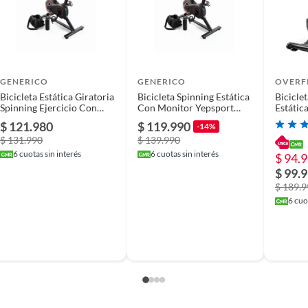
GENERICO
GENERICO
OVERF
Bicicleta Estática Giratoria
Bicicleta Spinning Estática
Bicicle
Spinning Ejercicio Con
Con Monitor Yepsport
Estátic
Monitor 8kg
Color Negro
Ejercic
$ 121.980
$ 119.990
-14%
$ 131.990
$ 139.990
6
cuotas sin interés
6
cuotas sin interés
$ 94.
$ 99.
$ 189.
6
cuot