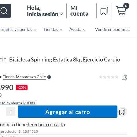
0
Hola
,
Mi
cuenta
Inicia sesión
Tarjetas y cuentas
Tiendas
Ayuda
Vende en Sodimac
o
f
n
I
Bicicleta Spinning Estatica 8kg Ejercicio Cardio
|
r
FIT
e
l
l
e
(0)
r
Tienda Mercadazo Chile
S
.990
-20%
0
 CMR y ahorra $10.000
Agregar al carro
+
roducto tiene
derecho a retracto
l producto: 141084510