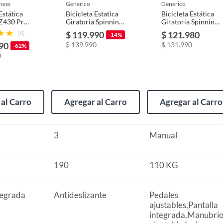
tness
generico
generico
Estática
Bicicleta Estatica
Bicicleta Estática
 Z430 Pro
Giratoria Spinning
Giratoria Spinning
Ejercicio Con
Ejercicio Con
(6)
$ 119.990
$ 121.980
-14%
Monitor 8kg
Monitor 8kg
90
$ 139.990
$ 131.990
-62%
innmecabla
0
al Carro
Agregar al Carro
Agregar al Carro
3
Manual
regulable,Asientos ajustables,Manubrio ajustable
190
110 KG
o suave pero desafiante, permitiéndote personalizar la
tegrada
Antideslizante
Pedales
ajustables,Pantalla
integrada,Manubri
po, distancia, calorías quemadas y frecuencia cardíaca,