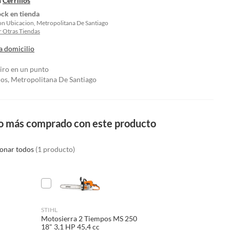
n
Cerrillos
ock en tienda
on Ubicacion, Metropolitana De Santiago
 Otras Tiendas
a domicilio
tiro en un punto
los, Metropolitana De Santiago
o más comprado con este producto
ionar todos
(1 producto)
STIHL
Motosierra 2 Tiempos MS 250
18" 3,1 HP 45,4 cc