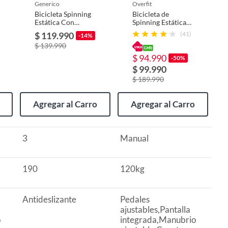
generico
overfit
Bicicleta Spinning
Bicicleta de
Estática Con
Spinning Estática
Monitor Yepsport
Profesional
$ 119.990
(41)
-14%
Color Negro
Ejercicio
$ 139.990
$ 94.990
-50%
$ 99.990
$ 189.990
Agregar al Carro
Agregar al Carro
3
Manual
190
120kg
Antideslizante
Pedales
ajustables,Pantalla
o
integrada,Manubrio