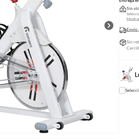
Entrega e
Sin st
Selecci
Mostrar
Envío 
Sin re
Cerril
L
Selecc