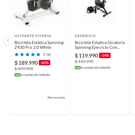
ULTIMATE FITNESS
GENERICO
Bicicleta Estática Spinning
Bicicleta Estatica Giratoria
Z430 Pro 2.0 White
Spinning Ejercicio Con
Monitor 8kg
5
(6)
$ 119.990
-14%
$ 139.990
$ 189.990
-62%
6
cuotas sin interés
$ 499.990
6
cuotas sin interés
Patrocinado