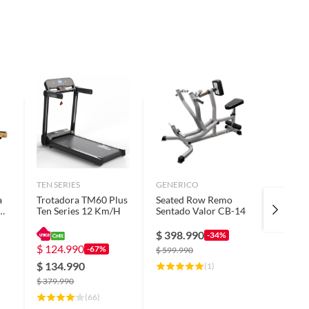
TEN SERIES
GENERICO
TEN SER
a
Trotadora TM60 Plus
Seated Row Remo
Trotado
Ten Series 12 Km/H
Sentado Valor CB-14
Series 
$
398.990
-34%
$
124.990
$
229.
-67%
$
599.990
$
134.990
$
249.
(
1
)
$
379.990
$
599.99
(
66
)