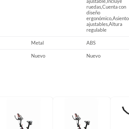
ajustable,Incluye
alternada.
ruedas,Cuenta con
diseño
 en altura para adaptarse a diferentes estaturas,
ergonómico,Asiento
cio.
ajustables,Altura
regulable
a fatiga en sesiones prolongadas, brindando mayor
Metal
ABS
e minimiza el ruido, ideal para usar en casa sin
Nuevo
Nuevo