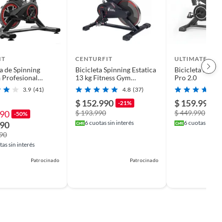
IT
CENTURFIT
ULTIMATE FIT
ta de Spinning
Bicicleta Spinning Estatica
Bicicleta Spinn
a Profesional
13 kg Fitness Gym
Pro 2.0
io
Centurfit
3.9
(41)
4.8
(37)
$ 152.990
$ 159.990
-21%
-
990
$ 193.990
$ 449.990
-50%
6
cuotas sin interés
6
cuotas sin in
990
990
as sin interés
Patrocinado
Patrocinado