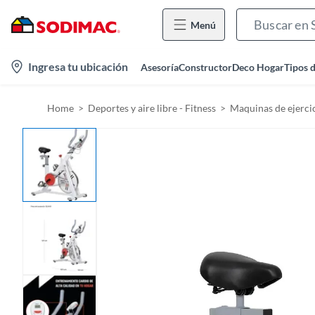
Menú
l
Ingresa tu ubicación
Asesoría
Constructor
Deco Hogar
Tipos 
o
c
Home
Deportes y aire libre - Fitness
Maquinas de ejerci
a
t
i
o
n
-
i
c
o
n