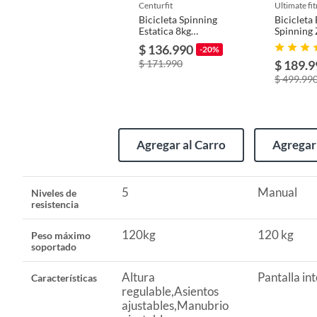
centurfit
ultimate fi
Bicicleta Spinning
Bicicleta 
Peso máximo soportado
120kg
Estatica 8kg
Spinning
Ejercicio Cardio
2.0 White
$ 136.990
-20%
Blanco
$ 171.990
$ 189.9
Modelo
mkz-sp
$ 499.99
Material
Acero
Agregar al Carro
Agregar 
Alto
121cm
5
Manual
Niveles de
resistencia
Características
Altura 
Características Destacadas:
120kg
120 kg
Peso máximo
soportado
Niveles de resistencia
5
Resistencia ajustable con zapatas de fieltro:
Ofrece un pedale
intensidad de tu entrenamiento según tus objetivos fitness.
Altura
Pantalla in
Características
regulable,Asientos
Trabaja
Todo
ajustables,Manubrio
Pantalla multifuncional avanzada:
Monitorea velocidad, tiem