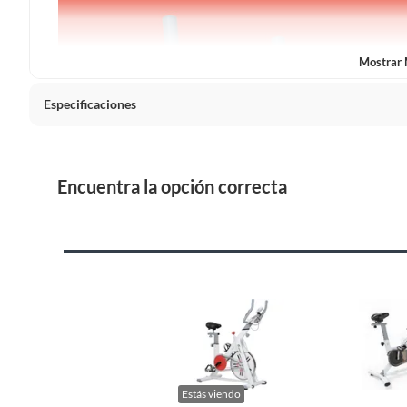
Plantas.
De uso personal.
Mostrar
Especificaciones
Tipo de bicicleta estática
Biciclet
Encuentra la opción correcta
País de origen
China
Condicion del producto
Nuevo
Tipo de resistencia para bicicleta estática
Manual
Cantidad de paquetes
1
Estás viendo