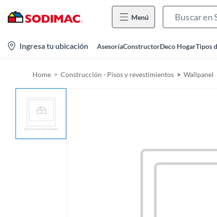
Menú
l
Ingresa tu ubicación
Asesoría
Constructor
Deco Hogar
Tipos 
o
c
Home
Construcción - Pisos y revestimientos
Wallpanel
a
t
i
o
n
-
i
c
o
n