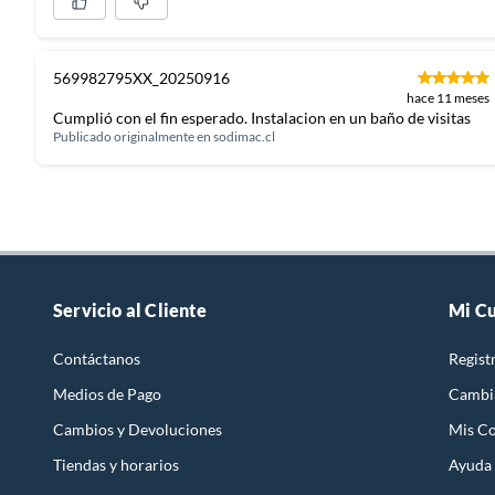
569982795XX_20250916
hace 11 meses
Cumplió con el fin esperado. Instalacion en un baño de visitas
Publicado originalmente en
sodimac.cl
Servicio al Cliente
Mi C
Contáctanos
Regist
Medios de Pago
Cambi
Cambios y Devoluciones
Mis C
Tiendas y horarios
Ayuda