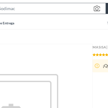
S
e
a
de Entrega
r
c
h
B
|
MASISA
a
r
¡Q