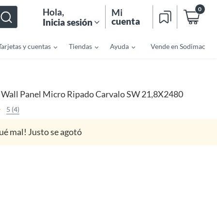
0
Hola
,
Mi
cuenta
Inicia sesión
Tarjetas y cuentas
Tiendas
Ayuda
Vende en Sodimac
Wall Panel Micro Ripado Carvalo SW 21,8X2480
5 (4)
ué mal! Justo se agotó