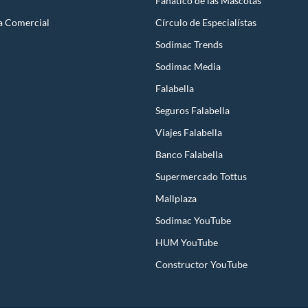
Fanatico de las Mascotas
a Comercial
Círculo de Especialístas
Sodimac Trends
Sodimac Media
Falabella
Seguros Falabella
Viajes Falabella
Banco Falabella
Supermercado Tottus
Mallplaza
Sodimac YouTube
HUM YouTube
Constructor YouTube