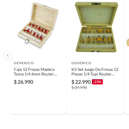
Plantas.
Material
Acero
De uso personal.
Tipo de fresadora
Univers
Tipo de trabajo
Carpin
Largo
5
GENERICO
GENERICO
Caja 12 Fresas Madera
Kit Set Juego De Fresas 12
Toma 1/4 6mm Router
Piezas 1/4 Tupi Router
Alto
20
Tupi Fresadora
Toolmak
$ 26.990
$ 22.990
-23%
$ 29.990
Ancho
20