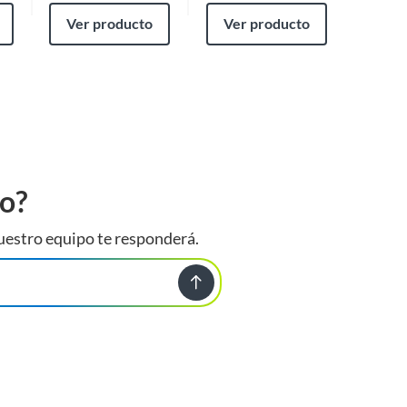
Ver producto
Ver producto
Ver
to?
uestro equipo te responderá.