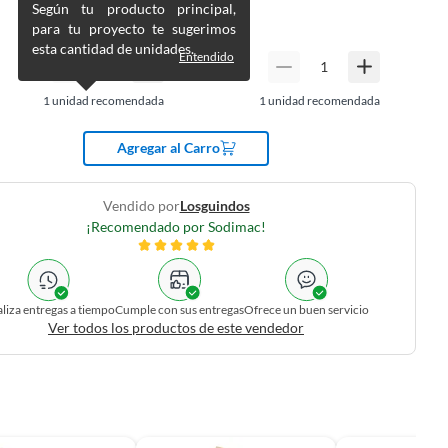
$
89.990
Según tu producto principal,
para tu proyecto te sugerimos
esta cantidad de unidades.
Entendido
1
unidad recomendada
1
unidad recomendada
Agregar al Carro
Vendido por
Losguindos
¡Recomendado por Sodimac!
liza entregas a tiempo
Cumple con sus entregas
Ofrece un buen servicio
Ver todos los productos de este vendedor