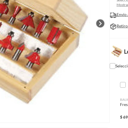
Selecci
Mostrar
Envío 
Retiro
L
Selecc
BAU
Fres
$
69