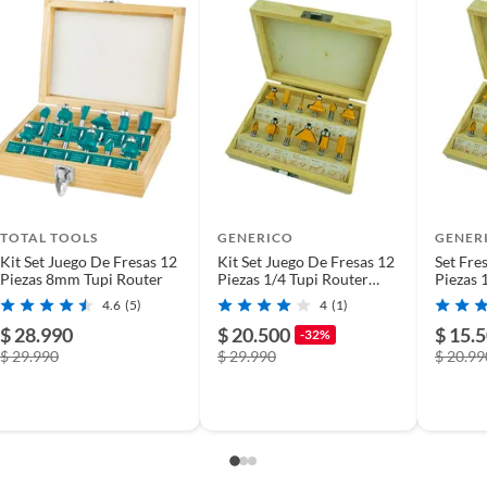
al
tero
TOTAL TOOLS
GENERICO
GENER
Kit Set Juego De Fresas 12
Kit Set Juego De Fresas 12
Set Fre
Piezas 8mm Tupi Router
Piezas 1/4 Tupi Router
Piezas 
Toolmak
Router
4.6
(5)
4
(1)
$ 28.990
$ 20.500
$ 15.
-32%
$ 29.990
$ 29.990
$ 20.99