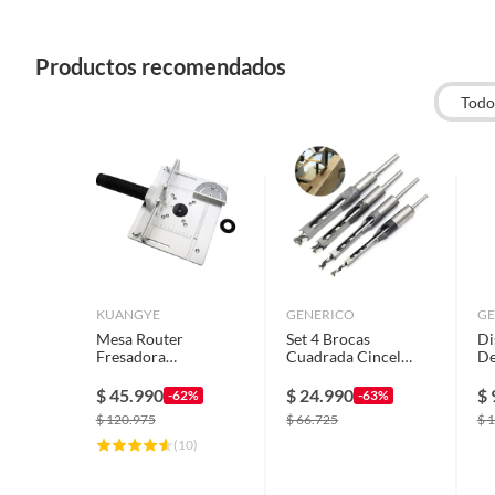
Productos recomendados
Todo
KUANGYE
GENERICO
GE
Mesa Router
Set 4 Brocas
Di
Fresadora
Cuadrada Cincel
De
Profecional
Mortaja Formón
1
Carpintería
$
45.990
$
24.990
$
-62%
-63%
Protección
$
120.975
$
66.725
$
1
(
10
)