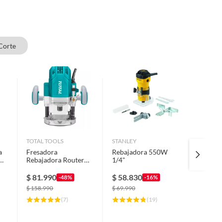
Corte
TOTAL TOOLS
STANLEY
GENERI
a
Fresadora
Rebajadora 550W
7 Broca
Rebajadora Router
1/4"
Cnc Hss
m
electrica 1600w
Perfora
$
81.990
$
58.830
$
39.9
-48%
-16%
$
158.990
$
69.990
(
7
)
(
19
)