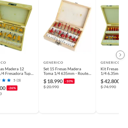
ICO
GENERICO
GENERICO
sas Madera 12
Set 15 Fresas Madera
Kit Fresas 24 
1/4 Fresadora Tupi
Toma 1/4 635mm - Router
1/4 6.35mm Tu
 Crownman
Tupi Fresadora
Fresadora Too
5
(3)
$ 18.990
$ 42.800
-10%
-4
$ 20.990
$ 74.990
500
-26%
0