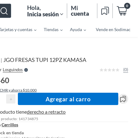
0
Hola
,
Mi
cuenta
Inicia sesión
Tarjetas y cuentas
Tiendas
Ayuda
Vende en Sodimac
o
f
n
I
r
e
JGO FRESAS TUPI 12PZ KAMASA
|
l
A
l
e
(0)
r
Losguindos
S
460
 CMR y ahorra $10.000
Agregar al carro
+
roducto tiene
derecho a retracto
l producto: 141734875
n
Cerrillos
ock en tienda