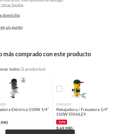
on Ubicacion, Metropolitana De Santiago
 Otras Tiendas
a domicilio
 en un punto
o más comprado con este producto
ionar todos
(2 productos)
KER
STANLEY
adora Eléctrica 550W 1/4"
Rebajadora / Fresadora 1/4"
550W STANLEY
-22%
.990
$
69.990