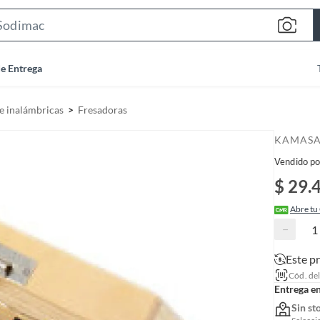
S
e
a
de Entrega
r
c
e inalámbricas
Fresadoras
h
B
KAMAS
a
Vendido po
r
$ 29.
Abre tu
−
Este p
Cód. de
Entrega e
Sin st