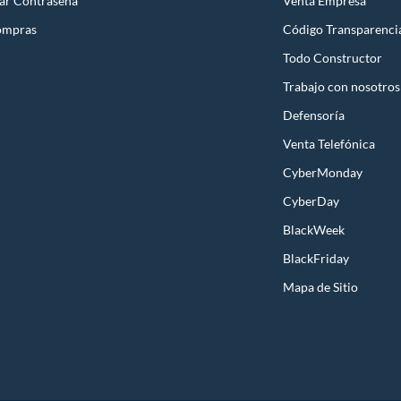
ar Contraseña
Venta Empresa
ompras
Código Transparenci
Todo Constructor
Trabajo con nosotros
Defensoría
Venta Telefónica
CyberMonday
CyberDay
BlackWeek
BlackFriday
Mapa de Sitio