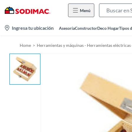
Menú
l
Ingresa tu ubicación
Asesoría
Constructor
Deco Hogar
Tipos 
o
c
Home
Herramientas y máquinas - Herramientas eléctricas 
a
t
i
o
n
-
i
c
o
n