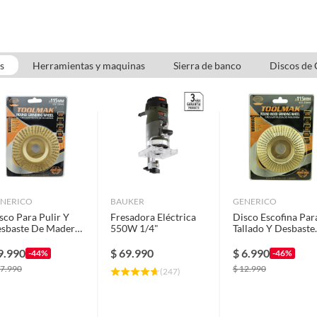
s
Herramientas y maquinas
Sierra de banco
Discos de 
NERICO
BAUKER
GENERICO
sco Para Pulir Y
Fresadora Eléctrica
Disco Escofina Par
sbaste De Madera
550W 1/4"
Tallado Y Desbaste
15mm Tmk20139
De Madera 115m
Tmk
9.990
$
69.990
$
6.990
-44%
-46%
7.990
$
12.990
(
247
)